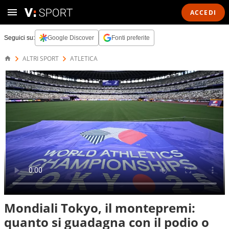
ACCEDI
Seguici su:
Google Discover
Fonti preferite
ALTRI SPORT
ATLETICA
Mondiali Tokyo, il montepremi:
quanto si guadagna con il podio o