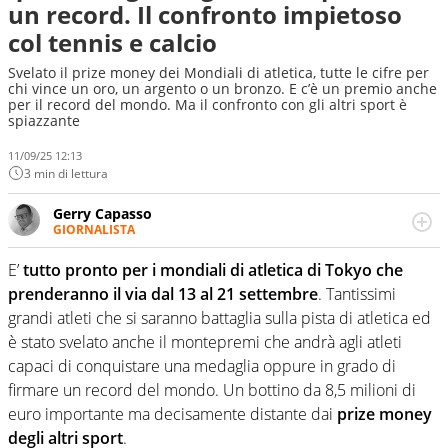
un record. Il confronto impietoso
col tennis e calcio
Svelato il prize money dei Mondiali di atletica, tutte le cifre per
chi vince un oro, un argento o un bronzo. E c’è un premio anche
per il record del mondo. Ma il confronto con gli altri sport è
spiazzante
11/09/25 12:13
3 min di lettura
Gerry Capasso
GIORNALISTA
Per lui gli sport americani non hanno segreti: basket,
football, baseball e la capacità innata di trovare la notizia
E’
tutto pronto per i mondiali di atletica di Tokyo che
dove altri non vedono granché
prenderanno il via dal 13 al 21 settembre
. Tantissimi
grandi atleti che si saranno battaglia sulla pista di atletica ed
è stato svelato anche il montepremi che andrà agli atleti
capaci di conquistare una medaglia oppure in grado di
firmare un record del mondo. Un bottino da 8,5 milioni di
euro importante ma decisamente distante dai
prize money
degli altri sport
.