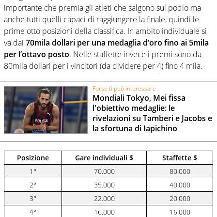
importante che premia gli atleti che salgono sul podio ma
anche tutti quelli capaci di raggiungere la finale, quindi le
prime otto posizioni della classifica. In ambito individuale si
va dai
70mila dollari per una medaglia d’oro fino ai 5mila
per l’ottavo posto
. Nelle staffette invece i premi sono da
80mila dollari per i vincitori (da dividere per 4) fino 4 mila.
Forse ti può interessare
Mondiali Tokyo, Mei fissa
l'obiettivo medaglie: le
rivelazioni su Tamberi e Jacobs e
la sfortuna di Iapichino
Posizione
Gare individuali $
Staffette $
1°
70.000
80.000
2°
35.000
40.000
3°
22.000
20.000
4°
16.000
16.000