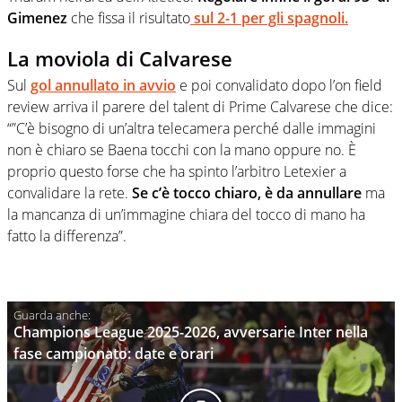
Gimenez
che fissa il risultato
sul 2-1 per gli spagnoli.
La moviola di Calvarese
Sul
gol annullato in avvio
e poi convalidato dopo l’on field
review arriva il parere del talent di Prime Calvarese che dice:
“”C’è bisogno di un’altra telecamera perché dalle immagini
non è chiaro se Baena tocchi con la mano oppure no. È
proprio questo forse che ha spinto l’arbitro Letexier a
convalidare la rete.
Se c’è tocco chiaro, è da annullare
ma
la mancanza di un’immagine chiara del tocco di mano ha
fatto la differenza”.
Champions League 2025-2026, avversarie Inter nella
fase campionato: date e orari