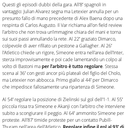
Questi gli episodi dubbi della gara. All’8′ spagnoli in
vantaggio: Julian Alvarez segna ma Letexier annulla per un
presunto fallo di mano precedente di Alex Baena dopo una
respinta di Carlos Augusto. Il Var richiama all’on field review
l’arbitro che non trova un’immagine chiara del mani e torna
sui suoi passi annullando la rete. Al 22′ graziato Dimarco,
colpevole di aver rifilato un pestone a Gallagher. Al 26′
l’Atletico chiede un rigore, Simeone entra nell’area dell’Inter,
sterza improvvisamente e poi cade lamentando un colpo al
volto di Bastoni ma
per l’arbitro è tutto regolare
. Stessa
scena al 36′ con gesti ancor più plateali del figlio del Cholo,
ma Letexier non abbocca. Primo giallo al 44′ per Dimarco
che impedisce fallosamente una ripartenza di Simeone.
Al 54′ regolare la posizione di Zielinski sul gol dell’1-1. Al 55′
piccola rissa tra Simeone e Akanji con l’arbitro che interviene
subito a scongiurare il peggio. Al 64′ ammonito Simeone per
proteste. All’87’ timide proteste per un contatto Pubill-
Thuram nell’area dell’Atletico.
Regolare infine il gol al 93′ di