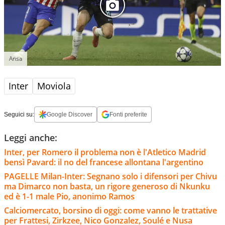
Ansa
Inter
Moviola
Seguici su:
Google Discover
Fonti preferite
Leggi anche:
Inter, per Romero il problema non è l'Atletico Madrid
bensì Pavard: il no del francese allontana l'argentino
PAGELLE Milan-Inter: Segnano solo i difensori per Chivu
ma Dimarco non basta, un rigore generoso di Nkunku
ed è 1-1 male Pio, anonimo Ramos
Calciomercato, borsino di oggi: come vanno le trattative
per Frattesi, Zirkzee, Nico Gonzalez, Soulé e Nusa