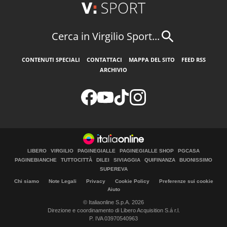
Cerca in Virgilio Sport...
CONTENUTI SPECIALI
CONTATTACI
MAPPA DEL SITO
FEED RSS
ARCHIVIO
LIBERO
VIRGILIO
PAGINEGIALLE
PAGINEGIALLE SHOP
PGCASA
PAGINEBIANCHE
TUTTOCITTÀ
DILEI
SIVIAGGIA
QUIFINANZA
BUONISSIMO
SUPEREVA
Chi siamo
Note Legali
Privacy
Cookie Policy
Preferenze sui cookie
Aiuto
© Italiaonline S.p.A. 2026
Direzione e coordinamento di Libero Acquisition S.á r.l.
P. IVA 03970540963