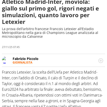
Atletico Madrid-Inter, moviola:
giallo sul primo gol, rigori negati e
simulazioni, quanto lavoro per
Letexier
La prova dell’arbitro francese Francois Letexier all’Estadio
Metropolitano nella gara di Champions League analizzata al
microscopio da Calvarese
27/11/25 07:45
Fabrizio Piccolo
GIORNALISTA
Nella sua carriera ha seguito numerose manifestazioni
sportive e collaborato con agenzie e testate. Esperienza,
Francois Letexier, la scelta dell’Uefa per Atletico Madrid-
competenza, conoscenza e memoria storica. Si occupa
Inter, con l’addio di Orsato, il calo di Turpin e il declino di
prevalentemente di calcio
Taylor, oggi è considerato il n.1 al mondo degli arbitri. Ad
Euro2024 ha arbitrato la finale: aveva debuttato, benissimo,
in Croazia-Albania, ripetendosi con ottimi voti in Danimarca-
Serbia, sempre nella fase a gironi, e in Spagna-Georgia agli
ottavi. Il francese vanta 67 partite Uefa all’attivo,