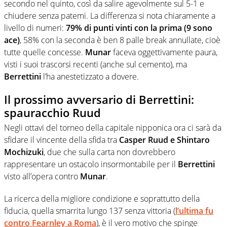
secondo nel quinto, così da salire agevolmente sul 5-1 e
chiudere senza patemi. La differenza si nota chiaramente a
livello di numeri:
79% di punti vinti con la prima (9 sono
ace)
, 58% con la seconda è ben 8 palle break annullate, cioè
tutte quelle concesse.
Munar
faceva oggettivamente paura,
visti i suoi trascorsi recenti (anche sul cemento), ma
Berrettini
l’ha anestetizzato a dovere.
Il prossimo avversario di Berrettini:
spauracchio Ruud
Negli ottavi del torneo della capitale nipponica ora ci sarà da
sfidare il vincente della sfida tra
Casper Ruud e Shintaro
Mochizuki
, due che sulla carta non dovrebbero
rappresentare un ostacolo insormontabile per il
Berrettini
visto all’opera contro
Munar
.
La ricerca della migliore condizione e soprattutto della
fiducia, quella smarrita lungo 137 senza vittoria (
l’ultima fu
contro Fearnley a Roma
), è il vero motivo che spinge