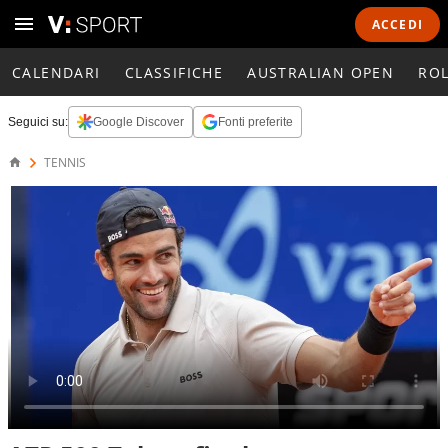
ACCEDI
CALENDARI
CLASSIFICHE
AUSTRALIAN OPEN
RO
Seguici su:
Google Discover
Fonti preferite
TENNIS