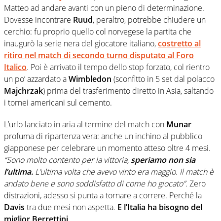
Matteo ad andare avanti con un pieno di determinazione.
Dovesse incontrare
Ruud
, peraltro, potrebbe chiudere un
cerchio: fu proprio quello col norvegese la partita che
inaugurò la serie nera del giocatore italiano,
costretto al
ritiro nel match di secondo turno disputato al Foro
Italico
. Poi è arrivato il tempo dello stop forzato, col rientro
un po’ azzardato a
Wimbledon
(sconfitto in 5 set dal polacco
Majchrzak
) prima del trasferimento diretto in Asia, saltando
i tornei americani sul cemento.
L’urlo lanciato in aria al termine del match con
Munar
profuma di ripartenza vera: anche un inchino al pubblico
giapponese per celebrare un momento atteso oltre 4 mesi.
“Sono molto contento per la vittoria,
speriamo non sia
l’ultima.
L’ultima volta che avevo vinto era maggio. Il match è
andato bene e sono soddisfatto di come ho giocato”.
Zero
distrazioni, adesso si punta a tornare a correre. Perché la
Davis
tra due mesi non aspetta.
E l’Italia ha bisogno del
miglior Berrettini
.