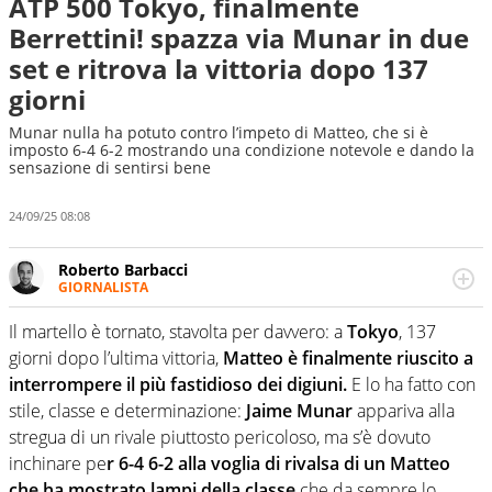
ATP 500 Tokyo, finalmente
Berrettini! spazza via Munar in due
set e ritrova la vittoria dopo 137
giorni
Munar nulla ha potuto contro l’impeto di Matteo, che si è
imposto 6-4 6-2 mostrando una condizione notevole e dando la
sensazione di sentirsi bene
24/09/25 08:08
Roberto Barbacci
GIORNALISTA
Giornalista (pubblicista) sportivo a tutto campo, è il
tuttologo di Virgilio Sport. Provate a chiedergli di boxe, di
Il martello è tornato, stavolta per davvero: a
Tokyo
, 137
scherma, di volley o di curling: ve ne farà innamorare
giorni dopo l’ultima vittoria,
Matteo è finalmente riuscito a
interrompere il più fastidioso dei digiuni.
E lo ha fatto con
stile, classe e determinazione:
Jaime Munar
appariva alla
stregua di un rivale piuttosto pericoloso, ma s’è dovuto
inchinare pe
r 6-4 6-2 alla voglia di rivalsa di un Matteo
che ha mostrato lampi della classe
che da sempre lo