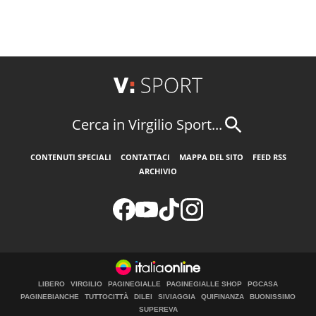
Cerca in Virgilio Sport...
CONTENUTI SPECIALI
CONTATTACI
MAPPA DEL SITO
FEED RSS
ARCHIVIO
LIBERO
VIRGILIO
PAGINEGIALLE
PAGINEGIALLE SHOP
PGCASA
PAGINEBIANCHE
TUTTOCITTÀ
DILEI
SIVIAGGIA
QUIFINANZA
BUONISSIMO
SUPEREVA