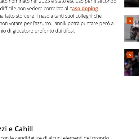
tato nominato nel 2023 è stato escluso per il secondo
ifficile non vedere correlata al c
aso doping
a fatto storcere il naso a tanti suoi colleghi che
n votare per l’azzurro. Jannik potrà puntare però a
o di giocatore preferito dai tifosi.
i e Cahill
on le candidature di alcuni elementi del proprio