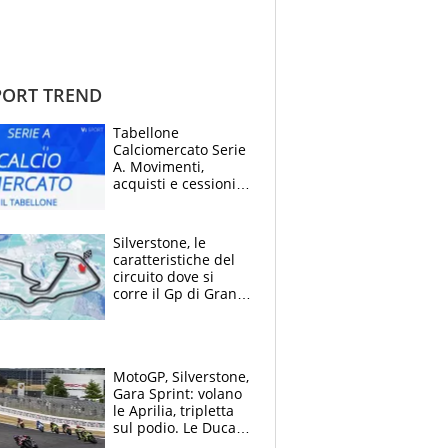
ORT TREND
Tabellone
Calciomercato Serie
A. Movimenti,
acquisti e cessioni:
estate 2026-27
Silverstone, le
caratteristiche del
circuito dove si
corre il Gp di Gran
Bretagna del
Motomondiale
MotoGP, Silverstone,
Gara Sprint: volano
le Aprilia, tripletta
sul podio. Le Ducati
crollano