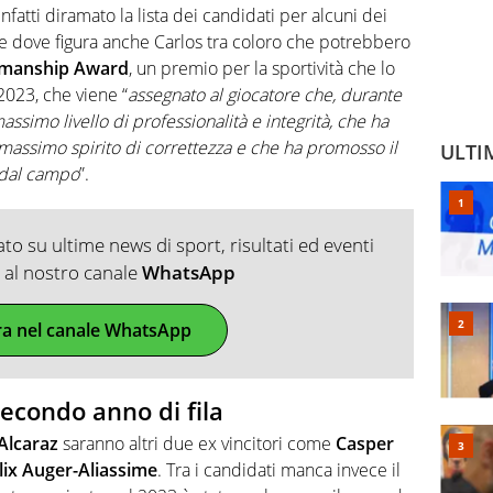
nfatti diramato la lista dei candidati per alcuni dei
ne dove figura anche Carlos tra coloro che potrebbero
smanship Award
, un premio per la sportività che lo
2023, che viene “
assegnato al giocatore che, durante
massimo livello di professionalità e integrità, che ha
l massimo spirito di correttezza e che ha promosso il
ULTI
i dal campo
”.
o su ultime news di sport, risultati ed eventi
ti al nostro canale
WhatsApp
ra nel canale WhatsApp
secondo anno di fila
Alcaraz
saranno altri due ex vincitori come
Casper
lix Auger-Aliassime
. Tra i candidati manca invece il