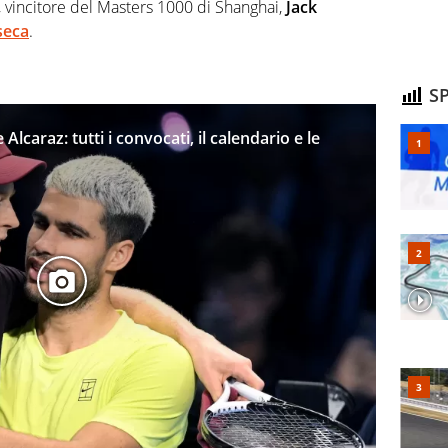
, vincitore del Masters 1000 di Shanghai,
Jack
seca
.
SP
lcaraz: tutti i convocati, il calendario e le