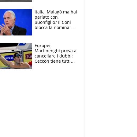
Italia, Malagò ma hai
parlato con
Buonfiglio? Il Coni
blocca la nomina di
Diana Bianchedi
Europei,
Martinenghi prova a
cancellare i dubbi:
Ceccon tiene tutti
col fiato sospeso.
Pellegrini punta su
Curtis