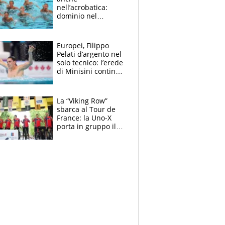
nell’acrobatica:
dominio nel
medagliere, ora
tocca a Ceccon, Curti
e compagni
Europei, Filippo
continuare
Pelati d’argento nel
solo tecnico: l’erede
di Minisini continua
a stupire, Los
Angeles è già nel
mirino
La “Viking Row”
sbarca al Tour de
France: la Uno-X
porta in gruppo il
rito della Norvegia
di Haaland e
compagni