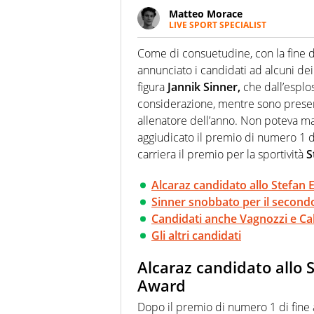
Matteo Morace
LIVE SPORT SPECIALIST
La multimedialità quale approc
focalizzando ogni attenzione su
Come di consuetudine, con la fine de
ma fatti
annunciato i candidati ad alcuni dei
figura
Jannik Sinner,
che dall’esplo
considerazione, mentre sono prese
allenatore dell’anno. Non poteva
aggiudicato il premio di numero 1 d
carriera il premio per la sportività
S
Alcaraz candidato allo Stefa
Sinner snobbato per il secondo
Candidati anche Vagnozzi e Cah
Gli altri candidati
Alcaraz candidato allo
Award
Dopo il premio di numero 1 di fine