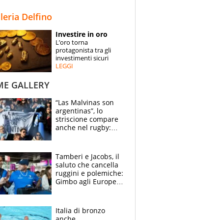
STORIE
lleria Delfino
SPECIALI
Investire in oro
L’oro torna
ESPERTI
protagonista tra gli
investimenti sicuri
LEGGI
CONTATTI
ME GALLERY
“Las Malvinas son
argentinas”, lo
striscione compare
anche nel rugby:
dopo Messi e
compagni ormai è
un caso
Tamberi e Jacobs, il
saluto che cancella
ruggini e polemiche:
Gimbo agli Europei
cerca un altro
miracolo
Italia di bronzo
anche