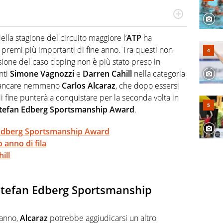
cio personale e professionale. Ama raccontare lo sport
l tempo reale: la verità della dirette non sono opinioni
lla stagione del circuito maggiore l’
ATP
ha
 premi più importanti di fine anno. Tra questi non
sione del caso doping non è più stato preso in
nti
Simone Vagnozzi
e
Darren Cahill
nella categoria
 mancare nemmeno
Carlos Alcaraz
, che dopo essersi
i fine punterà a conquistare per la seconda volta in
tefan Edberg Sportsmanship Award
.
n Edberg Sportsmanship Award
 anno di fila
ill
 Stefan Edberg Sportsmanship
 anno,
Alcaraz
potrebbe aggiudicarsi un altro