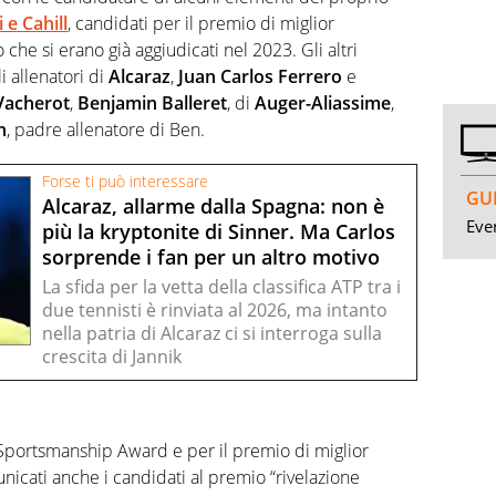
i
e
Cahill
, candidati per il premio di miglior
che si erano già aggiudicati nel 2023. Gli altri
i allenatori di
Alcaraz
,
Juan Carlos Ferrero
e
Vacherot
,
Benjamin Balleret
, di
Auger-Aliassime
,
n
, padre allenatore di Ben.
Forse ti può interessare
GUI
Alcaraz, allarme dalla Spagna: non è
Even
più la kryptonite di Sinner. Ma Carlos
sorprende i fan per un altro motivo
La sfida per la vetta della classifica ATP tra i
due tennisti è rinviata al 2026, ma intanto
nella patria di Alcaraz ci si interroga sulla
crescita di Jannik
 Sportsmanship Award e per il premio di miglior
unicati anche i candidati al premio “rivelazione