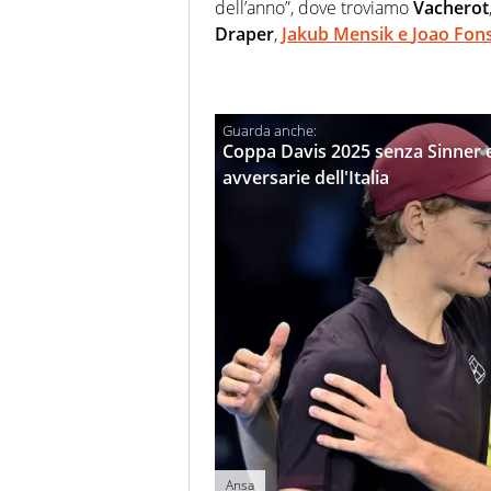
dell’anno”, dove troviamo
Vacherot
Draper
,
Jakub Mensik
e
Joao Fon
Coppa Davis 2025 senza Sinner e A
avversarie dell'Italia
Ansa