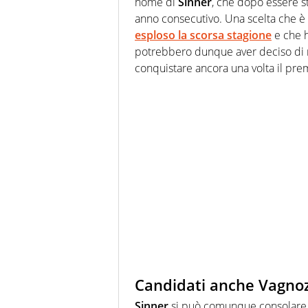
nome di
Sinner
, che dopo essere s
anno consecutivo. Una scelta che è d
esploso la scorsa stagione
e che h
potrebbero dunque aver deciso di no
conquistare ancora una volta il premi
Candidati anche Vagnozz
Sinner
si può comunque consolare c