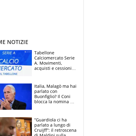
ME NOTIZIE
Tabellone
Calciomercato Serie
A. Movimenti,
acquisti e cessioni:
estate 2026-27
Italia, Malagò ma hai
parlato con
Buonfiglio? Il Coni
blocca la nomina di
Diana Bianchedi
“Guardiola ci ha
parlato a lungo di
Cruijff”: il retroscena
di Maldini sulla