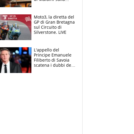
Nazionale e sul
sogno interrotto
Moto3, la diretta del
GP di Gran Bretagna
sul Circuito di
Silverstone. LIVE
L'appello del
Principe Emanuele
Filiberto di Savoia
scatena i dubbi dei
tifosi: "E' una
trappola"