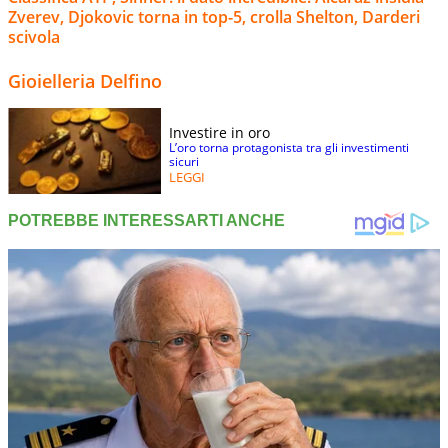
Zverev, Djokovic torna in top-5, crolla Shelton, Darderi
scivola
Gioielleria Delfino
Investire in oro
L’oro torna protagonista tra gli investimenti
sicuri
LEGGI