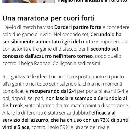
meglio non andasse a Toronto"
Una maratona per cuori forti
L’avvio di match ha visto
Darderi partire forte
e concedere
solo due game al rivale. Nel secondo set,
Cerundolo ha
sensibilmente aumentato i giri del motore
imponendosi
con autorità e tre game di distacco, per il
secondo set
concesso dall’azzurro
nell’intero torneo
, dopo quello
contro il belga Raphaël Collignon a sedicesimi.
Riorganizzate le idee, Luciano ha risposto punto su punto
all’argentino nel terzo set risalendo la china nei momenti
complicati e
recuperando dal 2-4
per portarsi avanti 5-4 e
poi, dopo il sei pari,
non lasciare scampo a Cerundolo al
tie-break
, vinto al primo dei tre match point a disposizione.
A fare la differenza è stata senza dubbio
l’efficacia al
servizio dell’azzurro, che ha chiuso con un 73% di punti
vinti e 5 ace
, contro il solo 59% e un ace del rivale.