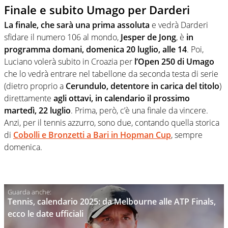
Finale e subito Umago per Darderi
La finale, che sarà una prima assoluta
e vedrà Darderi
sfidare il numero 106 al mondo,
Jesper de Jong
, è
in
programma domani, domenica 20 luglio, alle 14
. Poi,
Luciano volerà subito in Croazia per
l’Open 250 di Umago
che lo vedrà entrare nel tabellone da seconda testa di serie
(dietro proprio a
Cerundulo, detentore in carica del titolo
)
direttamente
agli ottavi, in calendario il prossimo
martedì, 22 luglio
. Prima, però, c’è una finale da vincere.
Anzi, per il tennis azzurro, sono due, contando quella storica
di
Cobolli e Bronzetti a Bari in Hopman Cup
, sempre
domenica.
Tennis, calendario 2025: da Melbourne alle ATP Finals,
ecco le date ufficiali