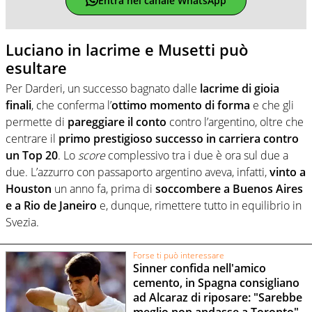
Entra nel canale WhatsApp
Luciano in lacrime e Musetti può
esultare
Per Darderi, un successo bagnato dalle
lacrime di gioia
finali
, che conferma l’
ottimo momento di forma
e che gli
permette di
pareggiare il conto
contro l’argentino, oltre che
centrare il
primo prestigioso successo in carriera contro
un Top 20
. Lo
score
complessivo tra i due è ora sul due a
due. L’azzurro con passaporto argentino aveva, infatti,
vinto a
Houston
un anno fa, prima di
soccombere a Buenos Aires
e a Rio de Janeiro
e, dunque, rimettere tutto in equilibrio in
Svezia.
Forse ti può interessare
Sinner confida nell'amico
cemento, in Spagna consigliano
ad Alcaraz di riposare: "Sarebbe