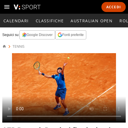
ACCEDI
CALENDARI
CLASSIFICHE
AUSTRALIAN OPEN
RO
Seguici su:
Google Discover
Fonti preferite
TENNIS