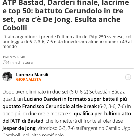
ATP Bastad, Darderi finale, lacrime
e top 50: battuto Cerundolo in tre
set, ora c’è De Jong. Esulta anche
Cobolli
L’italo-argentino si prende l’ultimo atto dell’Atp 250 svedese, col
punteggio di 6-2, 3-6, 7-6 e da lunedì sarà almeno numero 49 al
mondo
19/07/25 18:40
4 min di lettura
Lorenzo Marsili
GIORNALISTA
Giornalista pubblicista, redattore, divulgatore. E' una
delle anime video del sito: racconta in immagini un
Dopo aver eliminato in due set (6-0, 6-2) Sebastián Báez ai
evento e lo fa come pochi altri
quarti, un
Luciano Darderi in formato super batte il più
quotato Francisco Cerundolo al tie-break
(6-2, 3-6, 7-6) in
poco più di due ore e mezza e si
qualifica per l’ultimo atto
dell’ATP di Bastad
, che lo metterà di fronte all’olandese
Jesper de Jong
, vittorioso 6-3, 7-6 sull’argentino Camilo Ugo
Carabelli nell’altra semifinale.