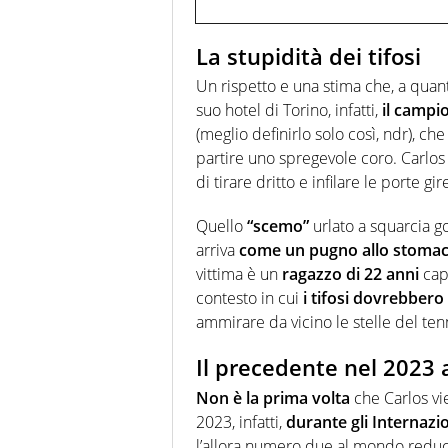
La stupidità dei tifosi
Un rispetto e una stima che, a quant
suo hotel di Torino, infatti,
il campi
(meglio definirlo solo così, ndr), ch
partire uno spregevole coro. Carlo
di tirare dritto e infilare le porte gir
Quello
“scemo”
urlato a squarcia g
arriva
come un pugno allo stoma
vittima è un
ragazzo di 22 anni
capa
contesto in cui
i tifosi dovrebbero
ammirare da vicino le stelle del ten
Il precedente nel 2023
Non è la prima volta
che Carlos vi
2023, infatti,
durante gli Internazi
l’allora numero due al mondo reduce