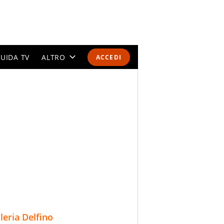
UIDA TV
ALTRO
ACCEDI
CALENDARI E CLASSIFICHE
ALTRI SPORT
MONDIALI 2026
OLIMPIADI
GOSSIP
LIFESTYLE
lleria Delfino