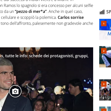
n Ramos lo spagnolo si era concesso per alcuni selfie
nto da un
“pezzo di mer*a”
. Anche in quel caso,
SP
 cellulare e scoppiò la polemica.
Carlos sorrise
l tono dell’affronto, palesemente non gradevole anche
is, tutte le info: schede dei protagonisti, gruppi,