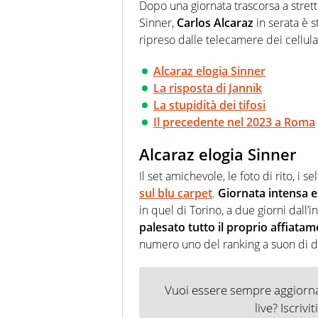
racconta in immagini un evento
Dopo una giornata trascorsa a stretto
Sinner,
Carlos Alcaraz
in serata è 
ripreso dalle telecamere dei cellular
Alcaraz elogia Sinner
La risposta di Jannik
La stupidità dei tifosi
Il precedente nel 2023 a Roma
Alcaraz elogia Sinner
Il set amichevole, le foto di rito, i sel
sul blu carpet
.
Giornata intensa e
in quel di Torino, a due giorni dall’i
palesato tutto il proprio affiata
numero uno del ranking a suon di dri
Vuoi essere sempre aggiornat
live? Iscrivi