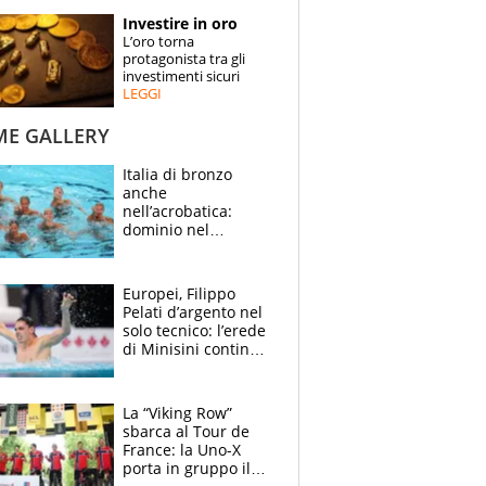
STORIE
Investire in oro
L’oro torna
SPECIALI
protagonista tra gli
investimenti sicuri
LEGGI
ESPERTI
ME GALLERY
CONTATTI
Italia di bronzo
anche
nell’acrobatica:
dominio nel
medagliere, ora
tocca a Ceccon, Curti
e compagni
Europei, Filippo
continuare
Pelati d’argento nel
solo tecnico: l’erede
di Minisini continua
a stupire, Los
Angeles è già nel
mirino
La “Viking Row”
sbarca al Tour de
France: la Uno-X
porta in gruppo il