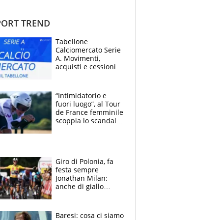
ORT TREND
Tabellone
Calciomercato Serie
A. Movimenti,
acquisti e cessioni:
estate 2026-27
“Intimidatorio e
fuori luogo”, al Tour
de France femminile
scoppia lo scandalo:
un uomo controlla i
reggiseni delle
atlete
Giro di Polonia, fa
festa sempre
Jonathan Milan:
anche di giallo
vestito, il friulano
non ha rivali (bene
Malucelli, terzo)
Baresi: cosa ci siamo