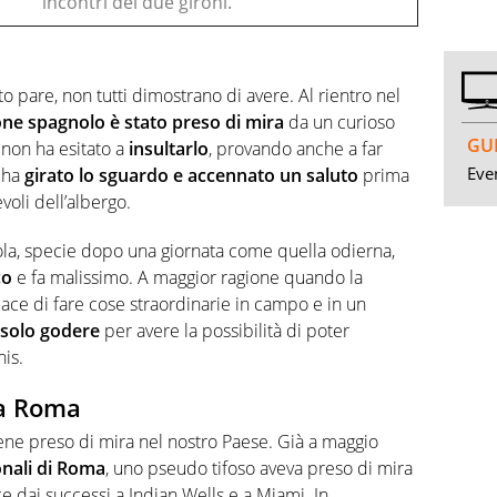
incontri dei due gironi.
o pare, non tutti dimostrano di avere. Al rientro nel
one spagnolo è stato preso di mira
da un curioso
GUI
e non ha esitato a
insultarlo
, provando anche a far
Even
s ha
girato lo sguardo e accennato un saluto
prima
evoli dell’albergo.
ola, specie dopo una giornata come quella odierna,
co
e fa malissimo. A maggior ragione quando la
ce di fare cose straordinarie in campo e in un
 solo godere
per avere la possibilità di poter
nis.
 a Roma
ene preso di mira nel nostro Paese. Già a maggio
onali di Roma
, uno pseudo tifoso aveva preso di mira
 dai successi a Indian Wells e a Miami. In