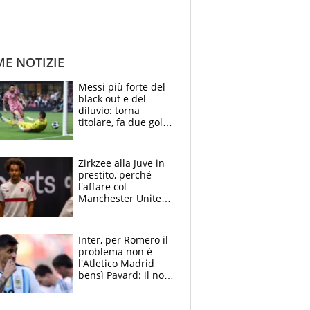
ME NOTIZIE
Messi più forte del
black out e del
diluvio: torna
titolare, fa due gol e
un assist e trascina
l'Inter Miami, altro
che ritiro
Zirkzee alla Juve in
prestito, perché
l'affare col
Manchester United
è possibile: un club
stringe per Vlahovic
Inter, per Romero il
problema non è
l'Atletico Madrid
bensì Pavard: il no
del francese
allontana l'argentino