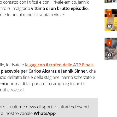
 e lo fa come pochi altri
 contatto con i tifosi e con il rivale-amico, Jannik
stato su malgrado
vittima di un brutto episodio
,
i e in pochi minuti diventato virale.
fie, le risate e
la gag con il trofeo delle ATP Finals
 piacevole per Carlos Alcaraz e Jannik Sinner
, che
nizio dell’atto finale della stagione, hanno scherzato e
mento
prima di far parlare in campo e giocarsi il
tti e rovesci.
o su ultime news di sport, risultati ed eventi
ti al nostro canale
WhatsApp