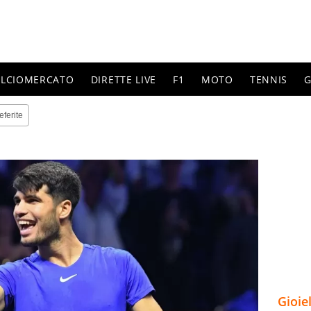
ALCIOMERCATO
DIRETTE LIVE
F1
MOTO
TENNIS
G
eferite
Gioie