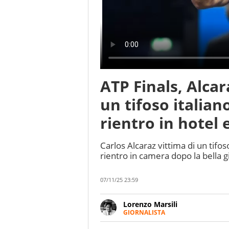
ATP Finals, Alcar
un tifoso italiano
rientro in hotel 
Carlos Alcaraz vittima di un tifos
rientro in camera dopo la bella gi
07/11/25 23:59
Lorenzo Marsili
GIORNALISTA
Giornalista pubblicista, redatto