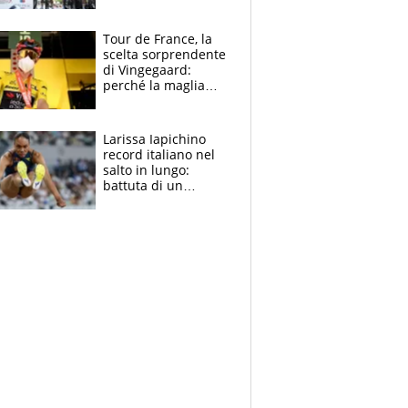
rito della Norvegia
di Haaland e
compagni
Tour de France, la
scelta sorprendente
di Vingegaard:
perché la maglia
gialla indossa la
mascherina, il
rischio da evitare
Larissa Iapichino
record italiano nel
salto in lungo:
battuta di un
centimetro mamma
Fiona May