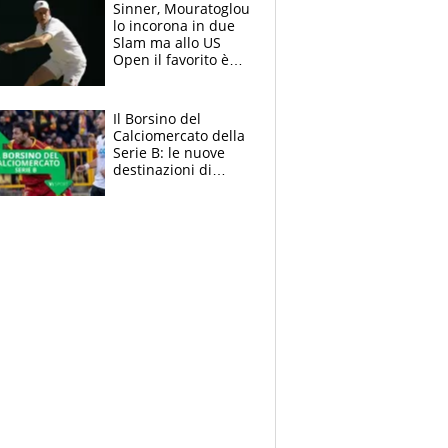
Sinner, Mouratoglou
lo incorona in due
Slam ma allo US
Open il favorito è
Alcaraz. Laila,
passerella nel
museo
Il Borsino del
Calciomercato della
Serie B: le nuove
destinazioni di
Pittarello, Dorval e
Parigi