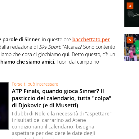
e parole di Sinner
, in queste ore
bacchettato per
 dalla redazione di
Sky Sport
: “Alcaraz? Sono contento
iamo che cosa ci giochiamo qui. Detto questo, c’è un
chiamo che siamo amici
. Fuori dal campo ho
Forse ti può interessare
ATP Finals, quando gioca Sinner? Il
pasticcio del calendario, tutta "colpa"
di Djokovic (e di Musetti)
I dubbi di Nole e la necessità di "aspettare"
i risultati del carrarino ad Atene
condizionano il calendario: bisogna
aspettare per decidere le date degli