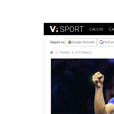
CALCIO
C
Seguici su:
Google Discover
Fonti pr
TENNIS
ATP FINALS