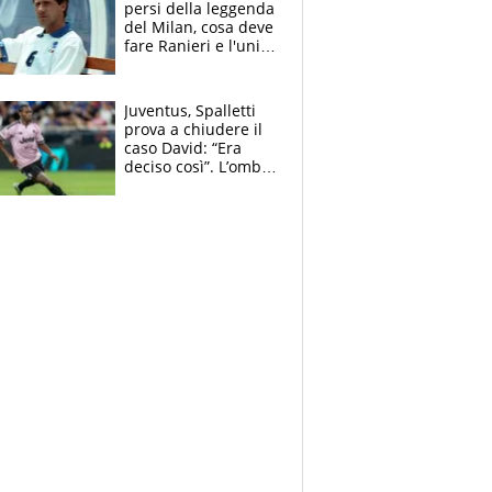
persi della leggenda
del Milan, cosa deve
fare Ranieri e l'unico
neo di una carriera
immacolata
Juventus, Spalletti
prova a chiudere il
caso David: “Era
deciso così”. L’ombra
di Zirkzee e la
sentenza dei tifosi