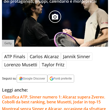
dei protagonisti, gruppi, calendario e montepremi
Getty
ATP Finals
Carlos Alcaraz
Jannik Sinner
Lorenzo Musetti
Taylor Fritz
Seguici su:
Google Discover
Fonti preferite
Leggi anche:
Classifica ATP, Sinner numero 1: Alcaraz supera Zverev.
Cobolli da best ranking, bene Musetti, Jodar in top-15
Montreal senza Sinner e Alcaraz, occasione da sfruttare