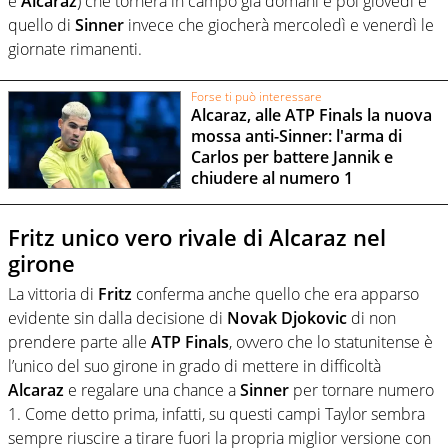
e
Alcaraz
) che tornerà in campo già domani e poi giovedì e
quello di
Sinner
invece che giocherà mercoledì e venerdì le
giornate rimanenti.
Forse ti può interessare
Alcaraz, alle ATP Finals la nuova
mossa anti-Sinner: l'arma di
Carlos per battere Jannik e
chiudere al numero 1
Fritz unico vero rivale di Alcaraz nel
girone
La vittoria di
Fritz
conferma anche quello che era apparso
evidente sin dalla decisione di
Novak Djokovic
di non
prendere parte alle
ATP Finals
, ovvero che lo statunitense è
l’unico del suo girone in grado di mettere in difficoltà
Alcaraz
e regalare una chance a
Sinner
per tornare numero
1. Come detto prima, infatti, su questi campi Taylor sembra
sempre riuscire a tirare fuori la propria miglior versione con