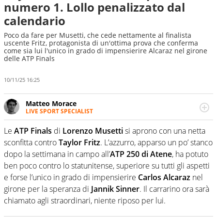
numero 1. Lollo penalizzato dal
calendario
Poco da fare per Musetti, che cede nettamente al finalista
uscente Fritz, protagonista di un'ottima prova che conferma
come sia lui l'unico in grado di impensierire Alcaraz nel girone
delle ATP Finals
10/11/25 16:25
Matteo Morace
LIVE SPORT SPECIALIST
La multimedialità quale approccio personale e
professionale. Ama raccontare lo sport focalizzando ogni
Le
ATP Finals
di
Lorenzo Musetti
si aprono con una netta
attenzione sul tempo reale: la verità della dirette non
sconfitta contro
Taylor Fritz
. L’azzurro, apparso un po’ stanco
sono opinioni ma fatti
dopo la settimana in campo all’
ATP 250 di Atene
, ha potuto
ben poco contro lo statunitense, superiore su tutti gli aspetti
e forse l’unico in grado di impensierire
Carlos Alcaraz
nel
girone per la speranza di
Jannik Sinner
. Il carrarino ora sarà
chiamato agli straordinari, niente riposo per lui.