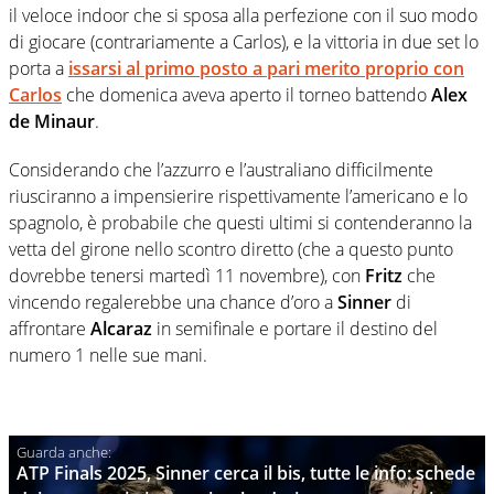
il veloce indoor che si sposa alla perfezione con il suo modo
di giocare (contrariamente a Carlos), e la vittoria in due set lo
porta a
issarsi al primo posto a pari merito proprio con
Carlos
che domenica aveva aperto il torneo battendo
Alex
de Minaur
.
Considerando che l’azzurro e l’australiano difficilmente
riusciranno a impensierire rispettivamente l’americano e lo
spagnolo, è probabile che questi ultimi si contenderanno la
vetta del girone nello scontro diretto (che a questo punto
dovrebbe tenersi martedì 11 novembre), con
Fritz
che
vincendo regalerebbe una chance d’oro a
Sinner
di
affrontare
Alcaraz
in semifinale e portare il destino del
numero 1 nelle sue mani.
ATP Finals 2025, Sinner cerca il bis, tutte le info: schede