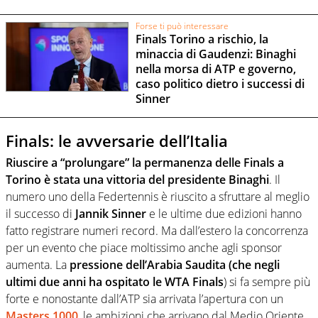
Forse ti può interessare
Finals Torino a rischio, la
minaccia di Gaudenzi: Binaghi
nella morsa di ATP e governo,
caso politico dietro i successi di
Sinner
Finals: le avversarie dell’Italia
Riuscire a “prolungare” la permanenza delle Finals a
Torino è stata una vittoria del presidente Binaghi
. Il
numero uno della Federtennis è riuscito a sfruttare al meglio
il successo di
Jannik Sinner
e le ultime due edizioni hanno
fatto registrare numeri record. Ma dall’estero la concorrenza
per un evento che piace moltissimo anche agli sponsor
aumenta. La
pressione dell’Arabia Saudita (che negli
ultimi due anni ha ospitato le WTA Finals
) si fa sempre più
forte e nonostante dall’ATP sia arrivata l’apertura con un
Masters 1000
, le ambizioni che arrivano dal Medio Oriente