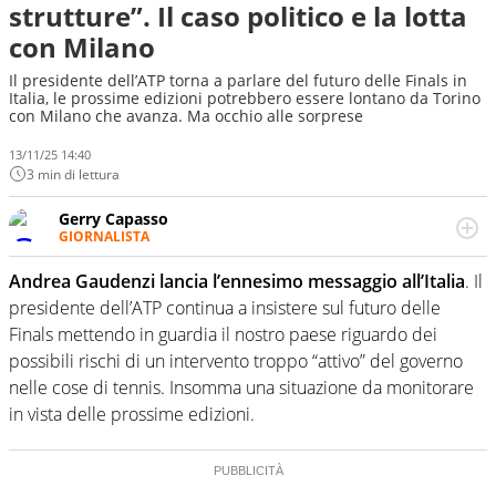
strutture”. Il caso politico e la lotta
con Milano
Il presidente dell’ATP torna a parlare del futuro delle Finals in
Italia, le prossime edizioni potrebbero essere lontano da Torino
con Milano che avanza. Ma occhio alle sorprese
13/11/25 14:40
3 min di lettura
Gerry Capasso
GIORNALISTA
Per lui gli sport americani non hanno segreti: basket,
football, baseball e la capacità innata di trovare la notizia
Andrea Gaudenzi lancia l’ennesimo messaggio all’Italia
. Il
dove altri non vedono granché
presidente dell’ATP continua a insistere sul futuro delle
Finals mettendo in guardia il nostro paese riguardo dei
possibili rischi di un intervento troppo “attivo” del governo
nelle cose di tennis. Insomma una situazione da monitorare
in vista delle prossime edizioni.