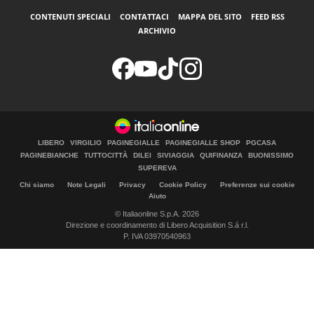
CONTENUTI SPECIALI
CONTATTACI
MAPPA DEL SITO
FEED RSS
ARCHIVIO
LIBERO
VIRGILIO
PAGINEGIALLE
PAGINEGIALLE SHOP
PGCASA
PAGINEBIANCHE
TUTTOCITTÀ
DILEI
SIVIAGGIA
QUIFINANZA
BUONISSIMO
SUPEREVA
Chi siamo
Note Legali
Privacy
Cookie Policy
Preferenze sui cookie
Aiuto
© Italiaonline S.p.A. 2026
Direzione e coordinamento di Libero Acquisition S.á r.l.
P. IVA 03970540963