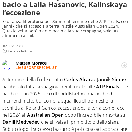
bacio a Laila Hasanovic, Kalinskaya
l’eccezione
Esultanza liberatoria per Sinner al termine delle ATP Finals, con
Jannik che si accascia a terra in stile Australian Open 2024.
Questa volta però niente bacio alla sua compagna, solo un
abbraccio a Laila
16/11/25 23:06
3 min di lettura
Matteo Morace
LIVE SPORT SPECIALIST
La multimedialità quale approccio personale e
professionale. Ama raccontare lo sport focalizzando ogni
Al termine della finale contro
Carlos Alcaraz Jannik Sinner
attenzione sul tempo reale: la verità della dirette non
ha liberato tutta la sua gioia per il trionfo alle
ATP Finals
che
sono opinioni ma fatti
ha chiuso un 2025 ricco di soddisfazioni, ma anche di
momenti molto bui come la squalifica di tre mesi e la
sconfitta al Roland Garros, accasciandosi a terra come fece
nel 2024 all’
Australian Open
dopo l’incredibile rimonta su
Daniil Medvedev
che gli valse il primo titolo dello slam.
Subito dopo il successo l’azzurro è poi corso ad abbracciare