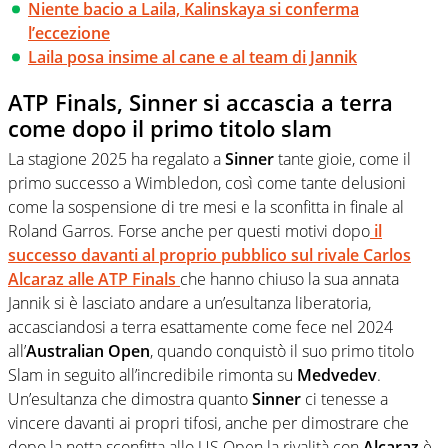
Niente bacio a Laila, Kalinskaya si conferma
l’eccezione
Laila posa insime al cane e al team di Jannik
ATP Finals, Sinner si accascia a terra
come dopo il primo titolo slam
La stagione 2025 ha regalato a
Sinner
tante gioie, come il
primo successo a Wimbledon, così come tante delusioni
come la sospensione di tre mesi e la sconfitta in finale al
Roland Garros. Forse anche per questi motivi dopo
il
successo davanti al proprio pubblico sul rivale
Carlos
Alcaraz
alle
ATP Finals
che hanno chiuso la sua annata
Jannik si è lasciato andare a un’esultanza liberatoria,
accasciandosi a terra esattamente come fece nel 2024
all’
Australian Open
, quando conquistò il suo primo titolo
Slam in seguito all’incredibile rimonta su
Medvedev
.
Un’esultanza che dimostra quanto
Sinner
ci tenesse a
vincere davanti ai propri tifosi, anche per dimostrare che
dopo la netta sconfitta allo US Open la rivalità con
Alcaraz
è