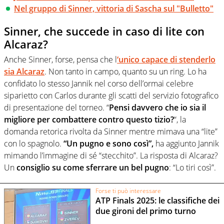
Nel gruppo di Sinner, vittoria di Sascha sul "Bulletto"
Sinner, che succede in caso di lite con
Alcaraz?
Anche Sinner, forse, pensa che l
‘unico capace di stenderlo
sia Alcaraz
. Non tanto in campo, quanto su un ring. Lo ha
confidato lo stesso Jannik nel corso dell’ormai celebre
siparietto con Carlos durante gli scatti del servizio fotografico
di presentazione del torneo. “
Pensi davvero che io sia il
migliore per combattere contro questo tizio?
“, la
domanda retorica rivolta da Sinner mentre mimava una “lite”
con lo spagnolo.
“Un pugno e sono così”,
ha aggiunto Jannik
mimando l’immagine di sé “stecchito”. La risposta di Alcaraz?
Un
consiglio su come sferrare un bel pugno
: “Lo tiri così”.
Forse ti può interessare
ATP Finals 2025: le classifiche dei
due gironi del primo turno