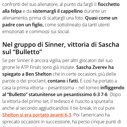
confronti del suo allenatore, al punto da fargli il
fiocchetto
alla felpa
e da
sistemargli il cappellino
durante un
allenamento, prima di scattargli una foto.
Quasi come un
padre con un figlio,
come sottolineato da tanti utenti
emozionati e commossi sui social.
Nel gruppo di Sinner, vittoria di Sascha
sul “Bulletto”
Se per Sinner è ancora vigilia, per altri giocatori del suo
girone le ATP Finals sono già iniziate.
Sascha Zverev ha
spiegato a Ben Shelton
che in certe occasioni, più delle
parole o dei proclami,
contano i fatti.
E così ha portato a
casa la prima vittoria – pesantissima – nel torneo
infliggendo
al “Bulletto” statunitense un pesantissimo 6-3 7-6
. Dopo
la vittoria del primo set, il tedesco è riuscito a spuntarla
anche al secondo aggiudicandosi il tie-break, in cui pure
Shelton si era portato avanti 6-3
. Poi l’americano ha
sprecato occasioni in successione, ha perso cinque punti di