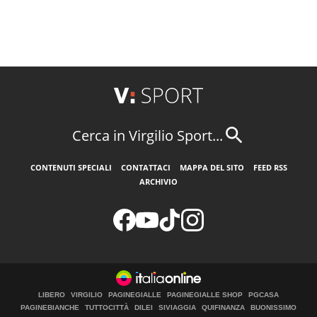
Cerca in Virgilio Sport...
CONTENUTI SPECIALI
CONTATTACI
MAPPA DEL SITO
FEED RSS
ARCHIVIO
LIBERO
VIRGILIO
PAGINEGIALLE
PAGINEGIALLE SHOP
PGCASA
PAGINEBIANCHE
TUTTOCITTÀ
DILEI
SIVIAGGIA
QUIFINANZA
BUONISSIMO