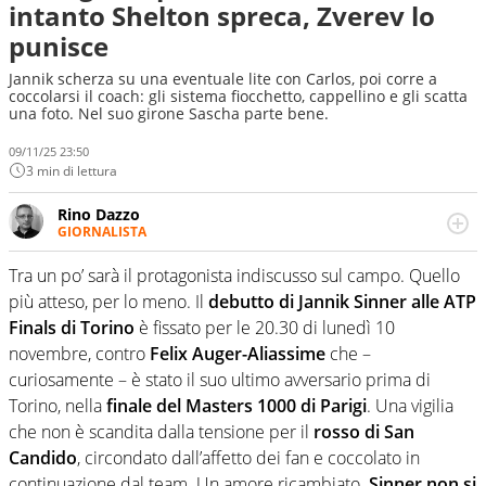
intanto Shelton spreca, Zverev lo
punisce
Jannik scherza su una eventuale lite con Carlos, poi corre a
coccolarsi il coach: gli sistema fiocchetto, cappellino e gli scatta
una foto. Nel suo girone Sascha parte bene.
09/11/25 23:50
3 min di lettura
Rino Dazzo
GIORNALISTA
Se mai ci fosse modo di traslare il glossario del calcio in
una nicchia di esperti, lui ne farebbe parte. Non si perde
Tra un po’ sarà il protagonista indiscusso sul campo. Quello
una svista arbitrale né gli umori social del mondo delle
più atteso, per lo meno. Il
debutto di Jannik Sinner alle ATP
curve
Finals di Torino
è fissato per le 20.30 di lunedì 10
novembre, contro
Felix Auger-Aliassime
che –
curiosamente – è stato il suo ultimo avversario prima di
Torino, nella
finale del Masters 1000 di Parigi
. Una vigilia
che non è scandita dalla tensione per il
rosso di San
Candido
, circondato dall’affetto dei fan e coccolato in
continuazione dal team. Un amore ricambiato.
Sinner non si