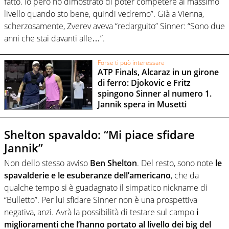
fatto. Io però ho dimostrato di poter competere al massimo
livello quando sto bene, quindi vedremo”. Già a Vienna,
scherzosamente, Zverev aveva “redarguito” Sinner: “Sono due
anni che stai davanti alle…”.
Forse ti può interessare
ATP Finals, Alcaraz in un girone
di ferro: Djokovic e Fritz
spingono Sinner al numero 1.
Jannik spera in Musetti
Shelton spavaldo: “Mi piace sfidare
Jannik”
Non dello stesso avviso
Ben Shelton
. Del resto, sono note
le
spavalderie e le esuberanze dell’americano
, che da
qualche tempo si è guadagnato il simpatico nickname di
“Bulletto”. Per lui sfidare Sinner non è una prospettiva
negativa, anzi. Avrà la possibilità di testare sul campo
i
miglioramenti che l’hanno portato al livello dei big del