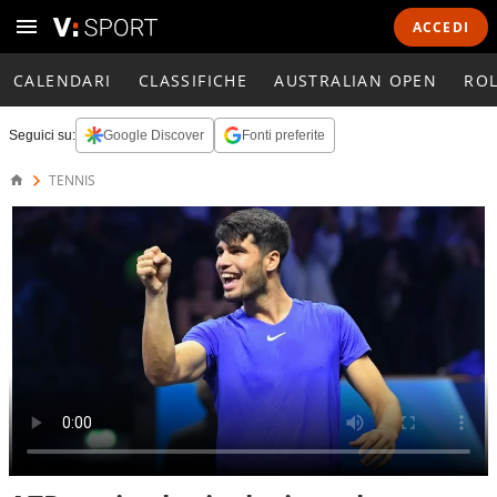
ACCEDI
CALENDARI
CLASSIFICHE
AUSTRALIAN OPEN
RO
Seguici su:
Google Discover
Fonti preferite
TENNIS