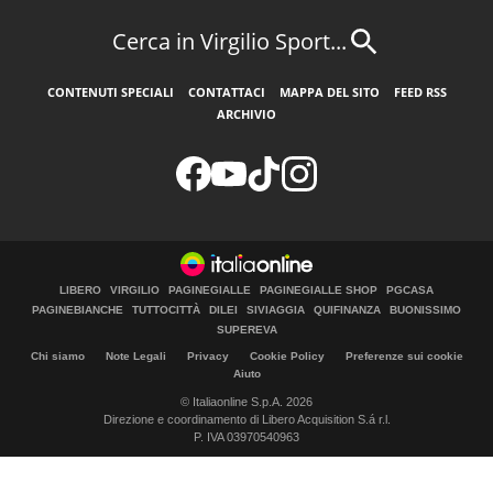
Cerca in Virgilio Sport...
CONTENUTI SPECIALI
CONTATTACI
MAPPA DEL SITO
FEED RSS
ARCHIVIO
LIBERO
VIRGILIO
PAGINEGIALLE
PAGINEGIALLE SHOP
PGCASA
PAGINEBIANCHE
TUTTOCITTÀ
DILEI
SIVIAGGIA
QUIFINANZA
BUONISSIMO
SUPEREVA
Chi siamo
Note Legali
Privacy
Cookie Policy
Preferenze sui cookie
Aiuto
© Italiaonline S.p.A. 2026
Direzione e coordinamento di Libero Acquisition S.á r.l.
P. IVA 03970540963