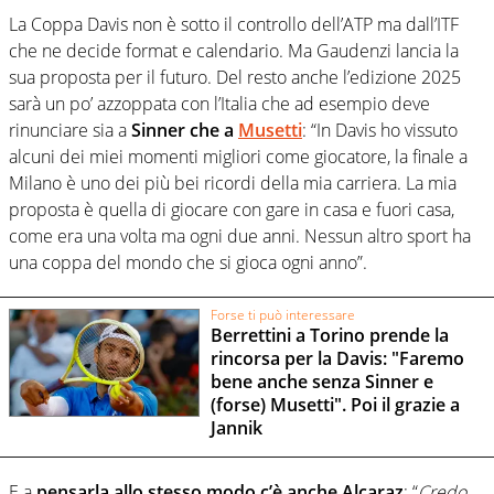
La Coppa Davis non è sotto il controllo dell’ATP ma dall’ITF
che ne decide format e calendario. Ma Gaudenzi lancia la
sua proposta per il futuro. Del resto anche l’edizione 2025
sarà un po’ azzoppata con l’Italia che ad esempio deve
rinunciare sia a
Sinner che a
Musetti
: “In Davis ho vissuto
alcuni dei miei momenti migliori come giocatore, la finale a
Milano è uno dei più bei ricordi della mia carriera. La mia
proposta è quella di giocare con gare in casa e fuori casa,
come era una volta ma ogni due anni. Nessun altro sport ha
una coppa del mondo che si gioca ogni anno”.
Forse ti può interessare
Berrettini a Torino prende la
rincorsa per la Davis: "Faremo
bene anche senza Sinner e
(forse) Musetti". Poi il grazie a
Jannik
E a
pensarla allo stesso modo c’è anche Alcaraz
: “
Credo