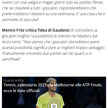
vivere con una valigia e magari giochi solo sei partita. Penso
che se chiedete a tutti i giocatori, risponderebbero che
preferirebbero i Masters su una settimana. E’ una cosa che ti
permette di staccare
”.
Mentre Fritz critica l’idea di Gaudenzi
di concedere ai
giocatori migliori la possibilità di entrare nei Masters dal
terzo turno: “
Non penso che i giocatori dovrebbero avere
questa possibilità, significa dare ai miglioriì troppo vantaggio.
Praticamente vincendo due partite sei nei quarti o in
semifinale
”.
Tennis, calendario 2025: da Melbourne alle ATP Finals,
ecco le date ufficiali