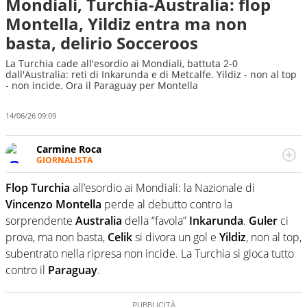
Mondiali, Turchia-Australia: flop
Montella, Yildiz entra ma non
basta, delirio Socceroos
La Turchia cade all'esordio ai Mondiali, battuta 2-0
dall'Australia: reti di Inkarunda e di Metcalfe. Yildiz - non al top
- non incide. Ora il Paraguay per Montella
14/06/26 09:09
Carmine Roca
GIORNALISTA
Giornalista pubblicista, appassionato di calcio in tutte le
sue sfaccettature, con una particolare predilezione per i
Flop Turchia
all’esordio ai Mondiali: la Nazionale di
campionati minori.
Vincenzo Montella
perde al debutto contro la
sorprendente
Australia
della “favola”
Inkarunda
.
Guler
ci
prova, ma non basta,
Celik
si divora un gol e
Yildiz
, non al top,
subentrato nella ripresa non incide. La Turchia si gioca tutto
contro il
Paraguay
.