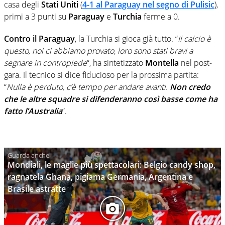
casa degli
Stati Uniti
(
4-1 al Paraguay nel segno di Pulisic
),
primi a 3 punti su
Paraguay
e
Turchia
ferme a 0.
Contro il Paraguay
, la Turchia si gioca già tutto. “
Il calcio è
questo, noi ci abbiamo provato, loro sono stati bravi a
segnare in contropiede
“, ha sintetizzato
Montella
nel post-
gara. Il tecnico si dice fiducioso per la prossima partita:
“
Nulla è perduto, c’è tempo per andare avanti.
Non credo
che le altre squadre si difenderanno così basse come ha
fatto l’Australia
“.
Mondiali, le maglie più spettacolari: Belgio candy shop,
ragnatela Ghana, pigiama Germania, Argentina e
Brasile astratte