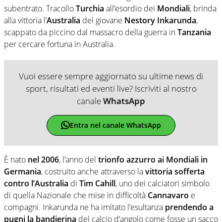
subentrato. Tracollo
Turchia
all’esordio dei
Mondiali
, brinda
alla vittoria l’
Australia
del giovane
Nestory Inkarunda
,
scappato da piccino dal massacro della guerra in
Tanzania
per cercare fortuna in Australia.
Vuoi essere sempre aggiornato su ultime news di
sport, risultati ed eventi live? Iscriviti al nostro
canale
WhatsApp
Entra nel canale WhatsApp
È nato
nel 2006
, l’anno del
trionfo azzurro ai Mondiali in
Germania
, costruito anche attraverso la
vittoria sofferta
contro l’Australia
di
Tim Cahill
, uno dei calciatori simbolo
di quella Nazionale che mise in difficoltà
Cannavaro
e
compagni. Inkarunda ne ha imitato l’esultanza
prendendo a
pugni la bandierina
del calcio d’angolo come fosse un sacco