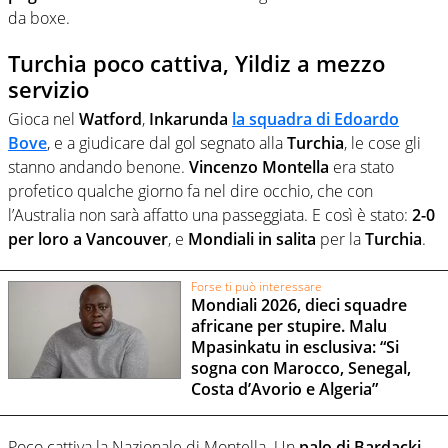
da boxe.
Turchia poco cattiva, Yildiz a mezzo
servizio
Gioca nel
Watford
,
Inkarunda
la squadra di Edoardo
Bove
, e a giudicare dal gol segnato alla
Turchia
, le cose gli
stanno andando benone.
Vincenzo Montella
era stato
profetico qualche giorno fa nel dire occhio, che con
l’Australia non sarà affatto una passeggiata. E così è stato:
2-0
per loro a Vancouver
, e
Mondiali in salita
per la
Turchia
.
Forse ti può interessare
Mondiali 2026, dieci squadre
africane per stupire. Malu
Mpasinkatu in esclusiva: “Si
sogna con Marocco, Senegal,
Costa d’Avorio e Algeria”
Poco cattiva la Nazionale di Montella. Un
palo di Bardacki
,