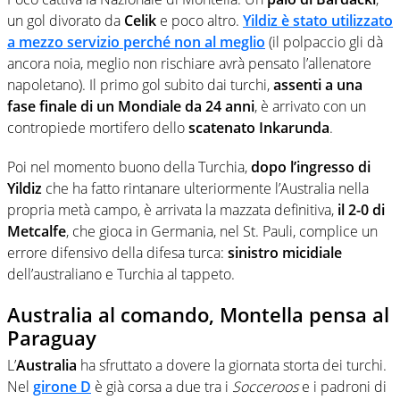
un gol divorato da
Celik
e poco altro.
Yildiz è stato utilizzato
a mezzo servizio perché non al meglio
(il polpaccio gli dà
ancora noia, meglio non rischiare avrà pensato l’allenatore
napoletano). Il primo gol subito dai turchi,
assenti a una
fase finale di un Mondiale da 24 anni
, è arrivato con un
contropiede mortifero dello
scatenato Inkarunda
.
Poi nel momento buono della Turchia,
dopo l’ingresso di
Yildiz
che ha fatto rintanare ulteriormente l’Australia nella
propria metà campo, è arrivata la mazzata definitiva,
il 2-0 di
Metcalfe
, che gioca in Germania, nel St. Pauli, complice un
errore difensivo della difesa turca:
sinistro micidiale
dell’australiano e Turchia al tappeto.
Australia al comando, Montella pensa al
Paraguay
L’
Australia
ha sfruttato a dovere la giornata storta dei turchi.
Nel
girone D
è già corsa a due tra i
Socceroos
e i padroni di