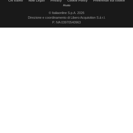
Chi siamo
Note Legali
Privacy
Cookie Policy
Preferenze sui cookie
Aiuto
© Italiaonline S.p.A. 2026
Direzione e coordinamento di Libero Acquisition S.á r.l.
P. IVA 03970540963