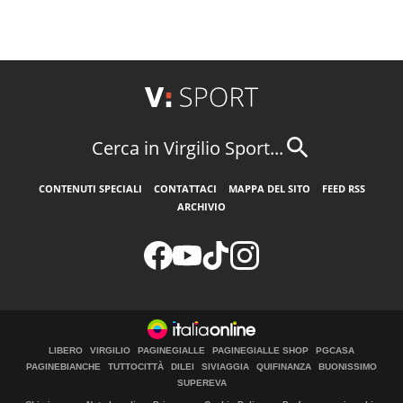
Cerca in Virgilio Sport...
CONTENUTI SPECIALI
CONTATTACI
MAPPA DEL SITO
FEED RSS
ARCHIVIO
LIBERO
VIRGILIO
PAGINEGIALLE
PAGINEGIALLE SHOP
PGCASA
PAGINEBIANCHE
TUTTOCITTÀ
DILEI
SIVIAGGIA
QUIFINANZA
BUONISSIMO
SUPEREVA