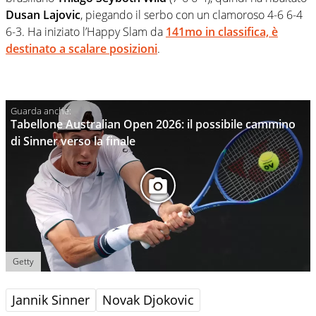
Dusan Lajovic
, piegando il serbo con un clamoroso 4-6 6-4
6-3. Ha iniziato l’Happy Slam da
141mo in classifica, è
destinato a scalare posizioni
.
Tabellone Australian Open 2026: il possibile cammino
di Sinner verso la finale
Getty
Jannik Sinner
Novak Djokovic