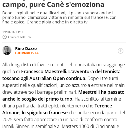
campo, pure Canè s'emoziona
Dopo l'exploit nelle qualificazioni, il pisano supera anche il
primo turno: clamorosa vittoria in rimonta sul francese, con
finale epico. Grande gioia anche in diretta tv.
19/01/26 11:11
3 min di lettura
Rino Dazzo
GIORNALISTA
Se mai ci fosse modo di traslare il glossario del calcio in
una nicchia di esperti, lui ne farebbe parte. Non si perde
Alla lunga lista di favole recenti del tennis italiano si aggiunge
una svista arbitrale né gli umori social del mondo delle
quella di
Francesco Maestrelli. L’avventura del tennista
curve
toscano agli Australian Open continua
. Dopo i tre turni
superati nelle qualificazioni, unico azzurro a entrare nel main
draw attraverso i barrage preliminari,
Maestrelli ha passato
anche lo scoglio del primo turno.
Ha sconfitto, al termine
di una partita dai tratti epici, nientemeno che
Terence
Atmane, lo spigoloso francese
che nella seconda parte del
2025 s’era fatto apprezzare in un paio di confronti contro
Jannik Sinner, in semifinale al Masters 1000 di Cincinnati e