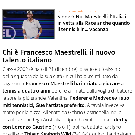
Forse ti può interessare
Sinner? No, Maestrelli: l'Italia è
in vetta alla Race anche quando
il tennis è in... vacanza
Chi è Francesco Maestrelli, il nuovo
talento italiano
Classe 2002 (è nato il 21 dicembre), pisano e tifosissimo
della squadra della sua città (in cui ha pure militato da
ragazzino),
Francesco Maestrelli ha iniziato a giocare a
tennis a quattro anni
perché animato dalla voglia di battere
la sorella più grande, Valentina.
Federer e Medvedev i suoi
miti tennistici, Gue l’artista preferito
. A tavola invece va
matto per la pizza. Allenato da Gabrio Castrichella, nelle
qualificazioni degli Australian Open ha vinto prima il
derby
con Lorenzo Giustino
(7-6 6-1), poi ha battuto l’arcigno
brasiliano
Thiago Seyboth Wild
(7-6 6-4), quindi ha ribaltato