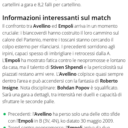
cartellini a gara e 8,2 falli per cartellino.
Informazioni interessanti sul match
Il confronto tra
Avellino
ed
Empoli
arriva in un momento
cruciale: i biancoverdi hanno costruito il loro cammino sul
calore del Partenio, mentre i toscani stanno cercando il
colpo esterno per rilanciarsi. I precedenti sorridono agli
irpini, capaci spesso di imbrigliare i retrocessi dalla A.
L’
Empoli
ha mostrato fatica contro le neopromosse e lontano
da casa, ma il talento di
Stiven Shpendi
e la pericolosità sui
piazzati restano armi vere. L’
Avellino
colpisce quasi sempre
dentro l’area e può accendersi con la fantasia di
Roberto
Insigne
. Nota disciplinare:
Bohdan Popov
è squalificato.
Sarà una gara a dettagli, tra intensità nei duelli e capacità di
sfruttare le seconde palle.
Precedenti: l’
Avellino
ha perso solo una delle otto sfide
con l’
Empoli
in B (3V, 4N), ko datato 30 maggio 2009.
Trend contro neopromosse: l’
Empoli
arriva da due