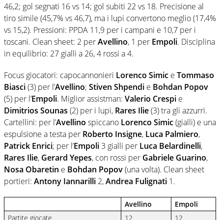
46,2; gol segnati 16 vs 14; gol subiti 22 vs 18. Precisione al
tiro simile (45,7% vs 46,7), ma i lupi convertono meglio (17,4%
vs 15,2). Pressioni: PPDA 11,9 per i campani e 10,7 per i
toscani. Clean sheet: 2 per
Avellino
, 1 per
Empoli
. Disciplina
in equilibrio: 27 gialli a 26, 4 rossi a 4.
Focus giocatori: capocannonieri
Lorenco Simic
e
Tommaso
Biasci
(3) per l’
Avellino
;
Stiven Shpendi
e
Bohdan Popov
(5) per l’
Empoli
. Miglior assistman:
Valerio Crespi
e
Dimitrios Sounas
(2) per i lupi,
Rares Ilie
(3) tra gli azzurri.
Cartellini: per l’
Avellino
spiccano
Lorenco Simic
(gialli) e una
espulsione a testa per
Roberto Insigne
,
Luca Palmiero
,
Patrick Enrici
; per l’
Empoli
3 gialli per
Luca Belardinelli
,
Rares Ilie
,
Gerard Yepes
, con rossi per
Gabriele Guarino
,
Nosa Obaretin
e
Bohdan Popov
(una volta). Clean sheet
portieri:
Antony Iannarilli
2,
Andrea Fulignati
1.
Avellino
Empoli
Partite giocate
12
12