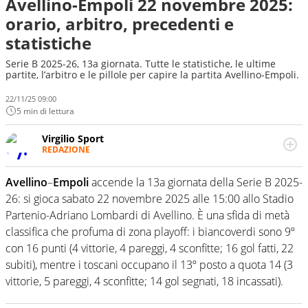
Avellino-Empoli 22 novembre 2025:
orario, arbitro, precedenti e
statistiche
Serie B 2025-26, 13a giornata. Tutte le statistiche, le ultime
partite, l’arbitro e le pillole per capire la partita Avellino-Empoli.
22/11/25 09:00
5 min di lettura
Virgilio Sport
REDAZIONE
Da oltre 20 anni informa in modo obiettivo e
appassionato su tutto il mondo dello sport. Calcio,
Avellino
–
Empoli
accende la 13a giornata della Serie B 2025-
calciomercato, F1, Motomondiale ma anche tennis,
26: si gioca sabato 22 novembre 2025 alle 15:00 allo Stadio
volley, basket: su Virgilio Sport i tifosi e gli appassionati
sanno che troveranno sempre copertura completa e
Partenio-Adriano Lombardi di Avellino. È una sfida di metà
zero faziosità. La squadra di Virgilio Sport è formata da
classifica che profuma di zona playoff: i biancoverdi sono 9º
giornalisti ed esperti di sport abili sia nel gioco di
con 16 punti (4 vittorie, 4 pareggi, 4 sconfitte; 16 gol fatti, 22
rimessa quando intercettano le notizie e le rilanciano
subiti), mentre i toscani occupano il 13º posto a quota 14 (3
verso la rete, sia nella costruzione dal basso quando
creano contenuti 100% originali ed esclusivi.
vittorie, 5 pareggi, 4 sconfitte; 14 gol segnati, 18 incassati).