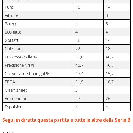
Punti
16
14
Vittorie
4
3
Pareggi
4
5
Sconfitte
4
4
Gol fatti
16
14
Gol subiti
22
18
Possesso palla %
51,0
46,2
Precisione tiri %
45,7
46,7
Conversione tiri in gol %
17,4
15,2
PPDA
11,9
10,7
Clean sheet
2
1
Ammonizioni
27
26
Espulsioni
4
4
Segui in diretta questa partita e tutte le altre della Serie B