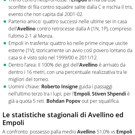
sconfitte di fila contro squadre salite dalla C e rischia il tris,
evento che non capita dal 2001-02.
Partenio amico: quattro successi nelle ultime sei in casa
dell’
Avellino
contro retrocesse dalla A (1N, 1P), compreso
l’ultimo 2-1 al Monza.
Empoli in trasferta: quattro ko nelle prime cinque uscite
esterne (1V); storicamente un avvio così povero lontano da
casa si è visto solo nel 1999/00 e 2011/12.
Dentro l’area: il 100% dei gol dell’
Avellino
è arrivato da
dentro i 16 metri, con una percentuale realizzativa tra le
migliori del torneo.
Uomini chiave:
Roberto Insigne
guida i passaggi
nell’ultimo terzo tra i lupi; per l’
Empoli
,
Stiven Shpendi
è
già a quota 5 reti.
Bohdan Popov
out per squalifica.
Le statistiche stagionali di Avellino ed
Empoli
A confronto: possesso palla medio
Avellino
51,0% vs
Empoli