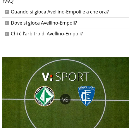
FAQ
Quando si gioca Avellino-Empoli e a che ora?
Sabato 22 novembre 2025 alle ore 15:00.
Dove si gioca Avellino-Empoli?
Allo Stadio Partenio-Adriano Lombardi di Avellino.
Chi è l’arbitro di Avellino-Empoli?
Francesco Fourneau, con assistenti Preti ed El Filali; IV
Ubaldi; VAR Giua e AVAR Del Giovane.