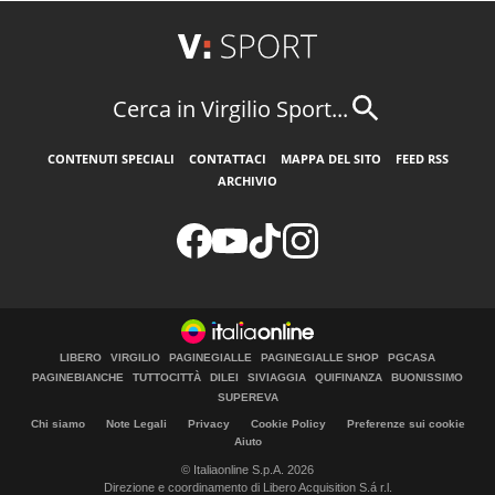
Cerca in Virgilio Sport...
CONTENUTI SPECIALI
CONTATTACI
MAPPA DEL SITO
FEED RSS
ARCHIVIO
LIBERO
VIRGILIO
PAGINEGIALLE
PAGINEGIALLE SHOP
PGCASA
PAGINEBIANCHE
TUTTOCITTÀ
DILEI
SIVIAGGIA
QUIFINANZA
BUONISSIMO
SUPEREVA
Chi siamo
Note Legali
Privacy
Cookie Policy
Preferenze sui cookie
Aiuto
© Italiaonline S.p.A. 2026
Direzione e coordinamento di Libero Acquisition S.á r.l.