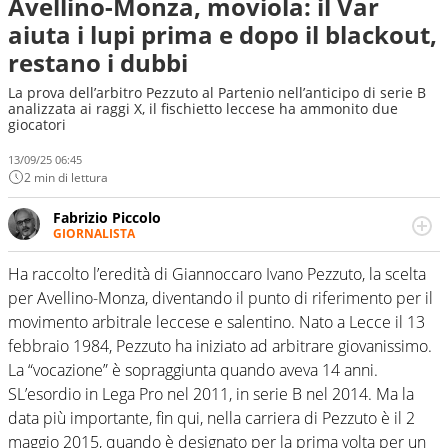
Avellino-Monza, moviola: il Var
aiuta i lupi prima e dopo il blackout,
restano i dubbi
La prova dell’arbitro Pezzuto al Partenio nell’anticipo di serie B
analizzata ai raggi X, il fischietto leccese ha ammonito due
giocatori
13/09/25 06:45
2 min di lettura
Fabrizio Piccolo
GIORNALISTA
Nella sua carriera ha seguito numerose manifestazioni
sportive e collaborato con agenzie e testate. Esperienza,
Ha raccolto l’eredità di Giannoccaro Ivano Pezzuto, la scelta
competenza, conoscenza e memoria storica. Si occupa
per Avellino-Monza, diventando il punto di riferimento per il
prevalentemente di calcio
movimento arbitrale leccese e salentino. Nato a Lecce il 13
febbraio 1984, Pezzuto ha iniziato ad arbitrare giovanissimo.
La “vocazione” è sopraggiunta quando aveva 14 anni.
SL’esordio in Lega Pro nel 2011, in serie B nel 2014. Ma la
data più importante, fin qui, nella carriera di Pezzuto è il 2
maggio 2015, quando è designato per la prima volta per un