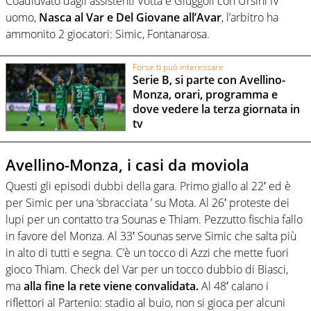
Coadiuvato dagli assistenti Votta e Giuggoli con Ursini IV
uomo,
Nasca al Var e Del Giovane all’Avar
, l’arbitro ha
ammonito 2 giocatori: Simic, Fontanarosa.
Forse ti può interessare
Serie B, si parte con Avellino-
Monza, orari, programma e
dove vedere la terza giornata in
tv
Avellino-Monza, i casi da moviola
Questi gli episodi dubbi della gara. Primo giallo al 22′ ed è
per Simic per una ‘sbracciata ’ su Mota. Al 26′ proteste dei
lupi per un contatto tra Sounas e Thiam. Pezzutto fischia fallo
in favore del Monza. Al 33′ Sounas serve Simic che salta più
in alto di tutti e segna. C’è un tocco di Azzi che mette fuori
gioco Thiam. Check del Var per un tocco dubbio di Biasci,
ma
alla fine la rete viene convalidata.
Al 48′ calano i
riflettori al Partenio: stadio al buio, non si gioca per alcuni