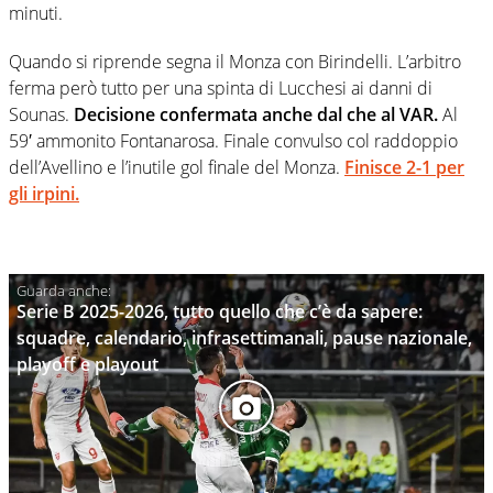
minuti.
Quando si riprende segna il Monza con Birindelli. L’arbitro
ferma però tutto per una spinta di Lucchesi ai danni di
Sounas.
Decisione confermata anche dal che al VAR.
Al
59′ ammonito Fontanarosa. Finale convulso col raddoppio
dell’Avellino e l’inutile gol finale del Monza.
Finisce 2-1 per
gli irpini.
Serie B 2025-2026, tutto quello che c’è da sapere:
squadre, calendario, infrasettimanali, pause nazionale,
playoff e playout