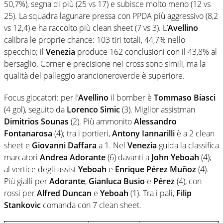
50,7%), segna di più (25 vs 17) e subisce molto meno (12 vs
25). La squadra lagunare pressa con PPDA più aggressivo (8,2
vs 12,4) e ha raccolto più clean sheet (7 vs 3). L’
Avellino
calibra le proprie chance: 103 tiri totali, 44,7% nello
specchio; il
Venezia
produce 162 conclusioni con il 43,8% al
bersaglio. Corner e precisione nei cross sono simili, ma la
qualità del palleggio arancioneroverde è superiore.
Focus giocatori: per l’
Avellino
il bomber è
Tommaso Biasci
(4 gol), seguito da
Lorenco Simic
(3). Miglior assistman
Dimitrios Sounas
(2). Più ammonito
Alessandro
Fontanarosa
(4); tra i portieri,
Antony Iannarilli
è a 2 clean
sheet e
Giovanni Daffara
a 1. Nel
Venezia
guida la classifica
marcatori
Andrea Adorante
(6) davanti a
John Yeboah
(4);
al vertice degli assist
Yeboah
e
Enrique Pérez Muñoz
(4).
Più gialli per
Adorante
,
Gianluca Busio
e
Pérez
(4), con
rossi per
Alfred Duncan
e
Yeboah
(1). Tra i pali,
Filip
Stankovic
comanda con 7 clean sheet.