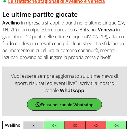
Le statistiche stagionali di Avellino e Venezia
Le ultime partite giocate
Avellino
in ripresa a strappi: 7 punti nelle ultime cinque (2V,
1N, 2P) e un colpo esterno prezioso a Bolzano.
Venezia
in
gran ritmo: 12 punti nelle ultime cinque (4V, 0N, 1P), attacco
fluido e difesa in crescita con più clean sheet. La sfida arriva
nel momento in cui gli irpini cercano continuità, mentre i
lagunari provano ad allungare la propria corsa playoff.
Vuoi essere sempre aggiornato su ultime news di
sport, risultati ed eventi live? Iscriviti al nostro
canale
WhatsApp
Entra nel canale WhatsApp
Avellino
x
ok
ko
ko
ok