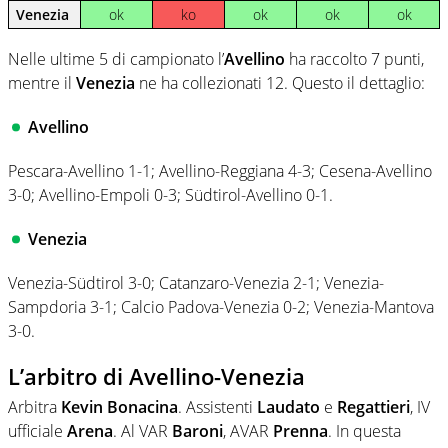
Venezia
ok
ko
ok
ok
ok
Nelle ultime 5 di campionato l’
Avellino
ha raccolto 7 punti,
mentre il
Venezia
ne ha collezionati 12. Questo il dettaglio:
Avellino
Pescara-Avellino 1-1; Avellino-Reggiana 4-3; Cesena-Avellino
3-0; Avellino-Empoli 0-3; Südtirol-Avellino 0-1.
Venezia
Venezia-Südtirol 3-0; Catanzaro-Venezia 2-1; Venezia-
Sampdoria 3-1; Calcio Padova-Venezia 0-2; Venezia-Mantova
3-0.
L’arbitro di Avellino-Venezia
Arbitra
Kevin Bonacina
. Assistenti
Laudato
e
Regattieri
, IV
ufficiale
Arena
. Al VAR
Baroni
, AVAR
Prenna
. In questa