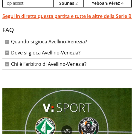
Top assist
Sounas
2
Yeboah
/
Pérez
4
Segui in diretta questa partita e tutte le altre della Serie B
FAQ
Quando si gioca Avellino-Venezia?
Lunedì 8 dicembre 2025 alle ore 15:00.
Dove si gioca Avellino-Venezia?
Allo Stadio Partenio-Adriano Lombardi di Avellino.
Chi è l’arbitro di Avellino-Venezia?
Kevin Bonacina. Assistenti Laudato e Regattieri, IV ufficiale
Arena, VAR Baroni, AVAR Prenna.