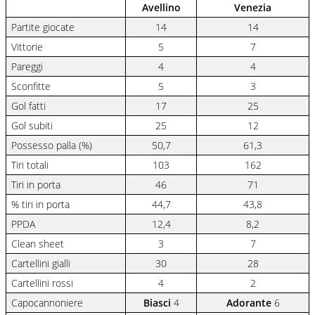
Avellino
Venezia
Partite giocate
14
14
Vittorie
5
7
Pareggi
4
4
Sconfitte
5
3
Gol fatti
17
25
Gol subiti
25
12
Possesso palla (%)
50,7
61,3
Tiri totali
103
162
Tiri in porta
46
71
% tiri in porta
44,7
43,8
PPDA
12,4
8,2
Clean sheet
3
7
Cartellini gialli
30
28
Cartellini rossi
4
2
Capocannoniere
Biasci
4
Adorante
6