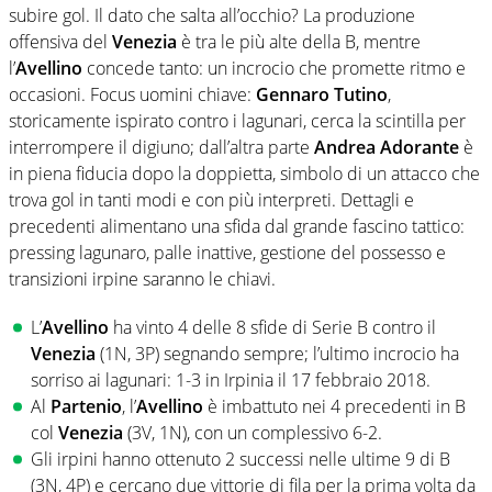
subire gol. Il dato che salta all’occhio? La produzione
offensiva del
Venezia
è tra le più alte della B, mentre
l’
Avellino
concede tanto: un incrocio che promette ritmo e
occasioni. Focus uomini chiave:
Gennaro Tutino
,
storicamente ispirato contro i lagunari, cerca la scintilla per
interrompere il digiuno; dall’altra parte
Andrea Adorante
è
in piena fiducia dopo la doppietta, simbolo di un attacco che
trova gol in tanti modi e con più interpreti. Dettagli e
precedenti alimentano una sfida dal grande fascino tattico:
pressing lagunaro, palle inattive, gestione del possesso e
transizioni irpine saranno le chiavi.
L’
Avellino
ha vinto 4 delle 8 sfide di Serie B contro il
Venezia
(1N, 3P) segnando sempre; l’ultimo incrocio ha
sorriso ai lagunari: 1-3 in Irpinia il 17 febbraio 2018.
Al
Partenio
, l’
Avellino
è imbattuto nei 4 precedenti in B
col
Venezia
(3V, 1N), con un complessivo 6-2.
Gli irpini hanno ottenuto 2 successi nelle ultime 9 di B
(3N, 4P) e cercano due vittorie di fila per la prima volta da