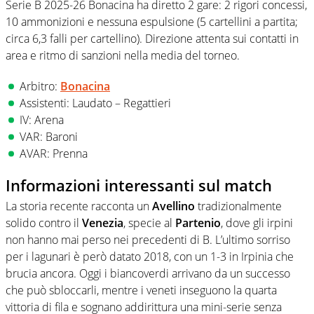
Serie B 2025-26 Bonacina ha diretto 2 gare: 2 rigori concessi,
10 ammonizioni e nessuna espulsione (5 cartellini a partita;
circa 6,3 falli per cartellino). Direzione attenta sui contatti in
area e ritmo di sanzioni nella media del torneo.
Arbitro:
Bonacina
Assistenti: Laudato – Regattieri
IV: Arena
VAR: Baroni
AVAR: Prenna
Informazioni interessanti sul match
La storia recente racconta un
Avellino
tradizionalmente
solido contro il
Venezia
, specie al
Partenio
, dove gli irpini
non hanno mai perso nei precedenti di B. L’ultimo sorriso
per i lagunari è però datato 2018, con un 1-3 in Irpinia che
brucia ancora. Oggi i biancoverdi arrivano da un successo
che può sbloccarli, mentre i veneti inseguono la quarta
vittoria di fila e sognano addirittura una mini-serie senza