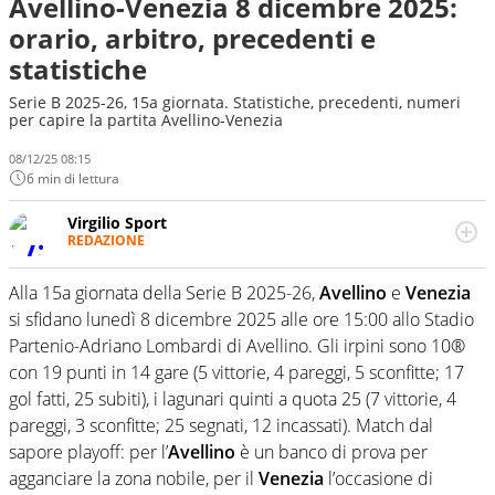
Avellino-Venezia 8 dicembre 2025:
orario, arbitro, precedenti e
statistiche
Serie B 2025-26, 15a giornata. Statistiche, precedenti, numeri
per capire la partita Avellino-Venezia
08/12/25 08:15
6 min di lettura
Virgilio Sport
REDAZIONE
Da oltre 20 anni informa in modo obiettivo e
appassionato su tutto il mondo dello sport. Calcio,
Alla 15a giornata della Serie B 2025-26,
Avellino
e
Venezia
calciomercato, F1, Motomondiale ma anche tennis,
si sfidano lunedì 8 dicembre 2025 alle ore 15:00 allo Stadio
volley, basket: su Virgilio Sport i tifosi e gli appassionati
sanno che troveranno sempre copertura completa e
Partenio-Adriano Lombardi di Avellino. Gli irpini sono 10®
zero faziosità. La squadra di Virgilio Sport è formata da
con 19 punti in 14 gare (5 vittorie, 4 pareggi, 5 sconfitte; 17
giornalisti ed esperti di sport abili sia nel gioco di
gol fatti, 25 subiti), i lagunari quinti a quota 25 (7 vittorie, 4
rimessa quando intercettano le notizie e le rilanciano
pareggi, 3 sconfitte; 25 segnati, 12 incassati). Match dal
verso la rete, sia nella costruzione dal basso quando
creano contenuti 100% originali ed esclusivi.
sapore playoff: per l’
Avellino
è un banco di prova per
agganciare la zona nobile, per il
Venezia
l’occasione di