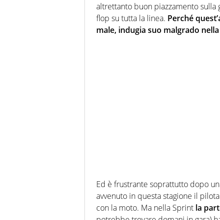
altrettanto buon piazzamento sulla 
flop su tutta la linea.
Perché quest’
male, indugia suo malgrado nella
Ed è frustrante soprattutto dopo una
avvenuto in questa stagione il pilo
con la moto. Ma nella Sprint
la par
potrebbe trovare domani in gara) ha