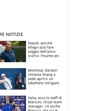
ME NOTIZIE
Napoli, perchè
Allegri può fare
peggio dell'anno
scorso: l'esame per
Manna, le colpe di
Conte e il gioco del
Monopoly
Montreal, Darderi
rimonta Shang e
vede aprirsi un
tabellone intrigante:
"Penso solo a
Borges, ma sono
felice del mio livello"
Italia, ecco lo staff di
Mancini: Oriali team
manager, c'è anche
Bonucci, ma sul web