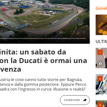
Gioie
ULTI
finita: un sabato da
on la Ducati è ormai una
ivenza
stria le cose vanno tutte storte per Bagnaia,
artenza e dalla gomma posteriore. Eppure Pecco
uadra con l'ingresso in curva: illusione o realtà?
CONDIVIDI