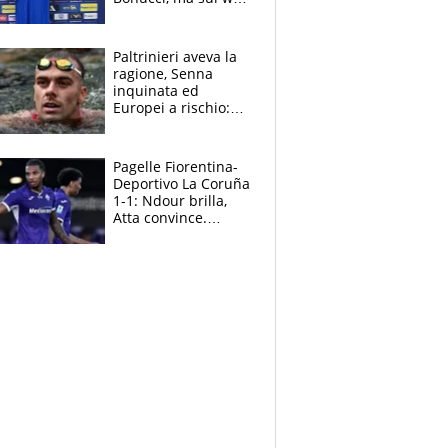
infuria la polemica
Paltrinieri aveva la
ragione, Senna
inquinata ed
Europei a rischio:
allenamenti fermi,
cosa succede
adesso
Pagelle Fiorentina-
Deportivo La Coruña
1-1: Ndour brilla,
Atta convince.
Pongracic rovina
tutto nel finale