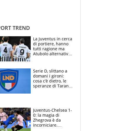
ORT TREND
La Juventus in cerca
di portiere, hanno
tutti ragione ma
Atubolo alternativa
a Vicario non regge
e la soluzione
rimane Milinkovic-
Serie D, slittano a
Savic
domani i gironi:
cosa c’è dietro, le
speranze di Taranto
e Messina, chi può
essere ripescato
Juventus-Chelsea 1-
0: la magia di
Zhegrova è da
incorniciare.
Spalletti suona il