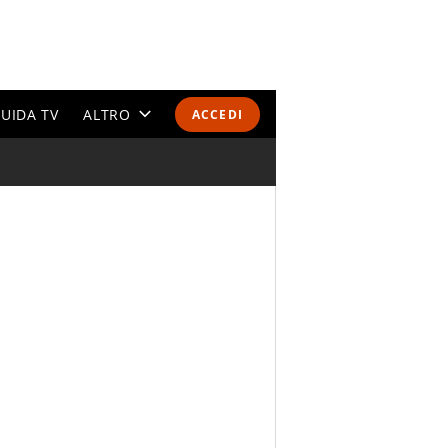
UIDA TV
ALTRO
ACCEDI
CALENDARI E CLASSIFICHE
ALTRI SPORT
MONDIALI 2026
OLIMPIADI
GOSSIP
LIFESTYLE