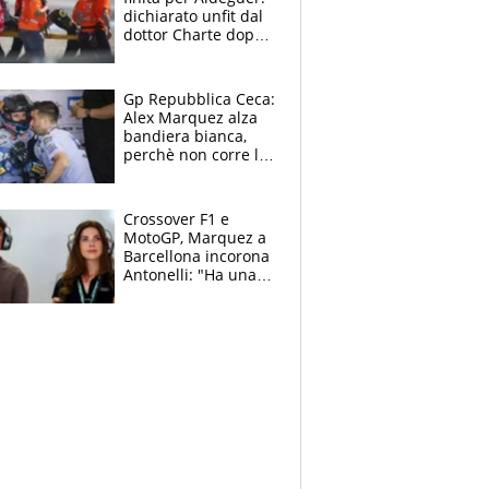
dichiarato unfit dal
dottor Charte dopo
la brutta caduta di
venerdì
Gp Repubblica Ceca:
Alex Marquez alza
bandiera bianca,
perchè non corre la
Sprint e la gara di
Brno
Crossover F1 e
MotoGP, Marquez a
Barcellona incorona
Antonelli: "Ha una
grinta diversa"