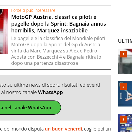
Forse ti può interessare
MotoGP Austria, classifica piloti e
pagelle dopo la Sprint: Bagnaia annus
horribilis, Marquez insaziabile
Le pagelle e la classifica del Mondiale piloti
ULTI
MotoGP dopo la Sprint del Gp di Austria
vinta da Marc Marquez su Alex e Pedro
Acosta con Bezzecchi 4 e Bagnaia ritirato
dopo una partenza disastrosa
o su ultime news di sport, risultati ed eventi
ti al nostro canale
WhatsApp
ra nel canale WhatsApp
ione del mondo disputa
un buon venerdì
, coglie poi un