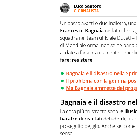
Luca Santoro
GIORNALISTA
Esperto di Motorsport ma, più i
anche senza il Motor. Dà il meg
Un passo avanti e due indietro, uno 
quattro ruote
Francesco Bagnaia
nell’attuale st
squadra nel team ufficiale Ducati –
di Mondiale ormai non se ne parla p
andate a farsi praticamente benedi
fare: resistere
.
Bagnaia e il disastro nella Spri
Il problema con la gomma post
Ma Bagnaia ammette dei progr
Bagnaia e il disastro ne
La cosa più frustrante sono
le illu
baratro di risultati deludenti
, ma 
proseguito peggio. Anche se, come 
senso.