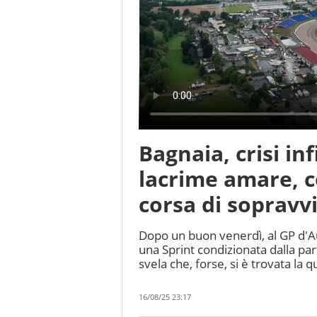
Bagnaia, crisi in
lacrime amare, c
corsa di sopravv
Dopo un buon venerdì, al GP d'Au
una Sprint condizionata dalla p
svela che, forse, si è trovata la q
16/08/25 23:17