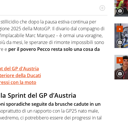
n generale, appassionato di tutto ciò che sia Sport,
lio di sé quando la strada fa largo alle due o alle
stillicidio che dopo la pausa estiva continua per
agione 2025 della MotoGP. Il divario dal compagno di
 l’implacabile Marc Marquez – è ormai una voragine,
iù da mesi, le speranze di rimonte impossibili sono
re e
per il povero Pecco resta solo una cosa da
nt del GP d'Austria
eriore della Ducati
essi con la moto
lla Sprint del GP d’Austria
sioni sporadiche seguite da brusche cadute in un
soprattutto di un rapporto con la GP25 nato male,
vedremo, ci potrebbero essere dei progressi in tal