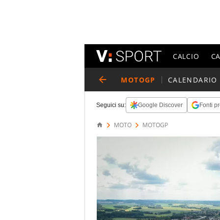
CALCIO
C
MOTOGP
CALENDARIO
Seguici su:
Google Discover
Fonti pr
MOTO
MOTOGP