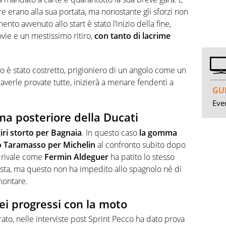
re erano alla sua portata, ma nonostante gli sforzi non
ento avvenuto allo start è stato l’inizio della fine,
vie e un mestissimo ritiro,
con tanto di lacrime
o è stato costretto, prigioniero di un angolo come un
averle provate tutte, inizierà a menare fendenti a
GUI
Even
ma posteriore della Ducati
ri storto per Bagnaia
. In questo caso
la gomma
o Taramasso per Michelin
al confronto subito dopo
n rivale come
Fermin Aldeguer
ha patito lo stesso
ista, ma questo non ha impedito allo spagnolo né di
montare.
 progressi con la moto
ato, nelle interviste post Sprint Pecco ha dato prova