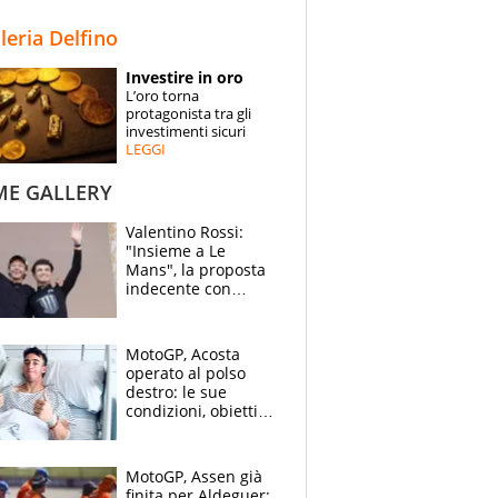
STORIE
lleria Delfino
SPECIALI
Investire in oro
L’oro torna
ESPERTI
protagonista tra gli
investimenti sicuri
LEGGI
CONTATTI
ME GALLERY
Valentino Rossi:
"Insieme a Le
Mans", la proposta
indecente con
Lando Norris al
Festival di
Goodwood
MotoGP, Acosta
operato al polso
destro: le sue
condizioni, obiettivo
Sachsenring
MotoGP, Assen già
finita per Aldeguer: