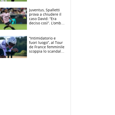
Blues e tiene,
ancora, la porta
Juventus, Spalletti
inviolata
prova a chiudere il
caso David: “Era
deciso così”. L’ombra
di Zirkzee e la
sentenza dei tifosi
“Intimidatorio e
fuori luogo”, al Tour
de France femminile
scoppia lo scandalo:
un uomo controlla i
reggiseni delle
atlete