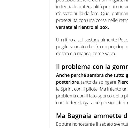
in teoria le potenzialità per rimonta
c’è stato nulla da fare. Quel pattinam
proseguita con una corsa nelle retro
versate al rientro ai box.
Un ritiro a cui sostanzialmente Pecc
pugile suonato che fra un po’, dopo 
destra e a manca, come va va.
Il problema con la gom
Anche perché sembra che tutto gi
posteriore
, tanto da spingere
Pier
la Sprint con il pilota. Ma intanto u
problema con il lato sporco della p
concludere la gara né persino di ri
Ma Bagnaia ammette dei
Eppure nonostante il sabato sventur