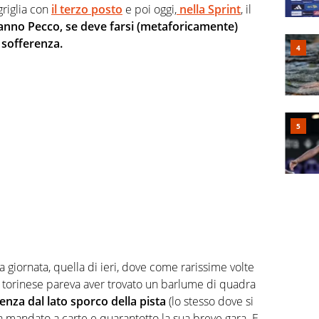
griglia con
il terzo posto
e poi oggi,
nella Sprint
, il
anno Pecco, se deve farsi (metaforicamente)
 sofferenza.
 giornata, quella di ieri, dove come rarissime volte
ta torinese pareva aver trovato un barlume di quadra
tenza dal lato sporco della pista
(lo stesso dove si
 mandato a carte e quarantotto la sua breve gara. E