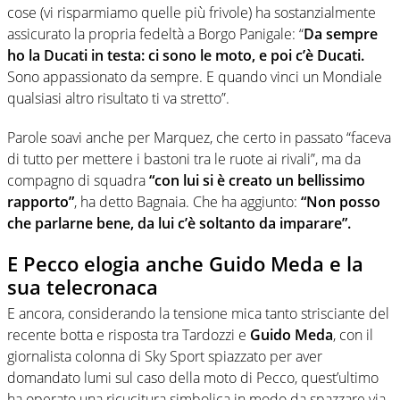
cose (vi risparmiamo quelle più frivole) ha sostanzialmente
assicurato la propria fedeltà a Borgo Panigale: “
Da sempre
ho la Ducati in testa: ci sono le moto, e poi c’è Ducati.
Sono appassionato da sempre. E quando vinci un Mondiale
qualsiasi altro risultato ti va stretto”.
Parole soavi anche per Marquez, che certo in passato “faceva
di tutto per mettere i bastoni tra le ruote ai rivali”, ma da
compagno di squadra
“con lui si è creato un bellissimo
rapporto”
, ha detto Bagnaia. Che ha aggiunto:
“Non posso
che parlarne bene, da lui c’è soltanto da imparare”.
E Pecco elogia anche Guido Meda e la
sua telecronaca
E ancora, considerando la tensione mica tanto strisciante del
recente botta e risposta tra Tardozzi e
Guido Meda
, con il
giornalista colonna di Sky Sport spiazzato per aver
domandato lumi sul caso della moto di Pecco, quest’ultimo
ha operato una ricucitura simbolica in modo da spazzare via