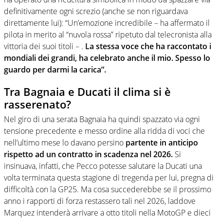
definitivamente ogni screzio (anche se non riguardava
direttamente lui): “Un’emozione incredibile – ha affermato il
pilota in merito al “nuvola rossa” ripetuto dal telecronista alla
vittoria dei suoi titoli – .
La stessa voce che ha raccontato i
mondiali dei grandi, ha celebrato anche il mio. Spesso lo
guardo per darmi la carica”.
Tra Bagnaia e Ducati il clima si è
rasserenato?
Nel giro di una serata Bagnaia ha quindi spazzato via ogni
tensione precedente e messo ordine alla ridda di voci che
nell’ultimo mese lo davano persino
partente in anticipo
rispetto ad un contratto in scadenza nel 2026.
Si
insinuava, infatti, che Pecco potesse salutare la Ducati una
volta terminata questa stagione di tregenda per lui, pregna di
difficoltà con la GP25. Ma cosa succederebbe se il prossimo
anno i rapporti di forza restassero tali nel 2026, laddove
Marquez intenderà arrivare a otto titoli nella MotoGP e dieci