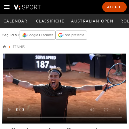
ACCEDI
CALENDARI
CLASSIFICHE
AUSTRALIAN OPEN
RO
Seguici su:
Google Discover
Fonti preferite
TENNIS