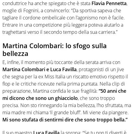
conduttrice ha anche spiegato che è stata
Flavia Pennetta
,
moglie di Fognini, a convincerlo: “Da sportiva sapeva che
tagliare il cordone ombelicale con l’agonismo non è facile.
Entrare in una competizione più leggera poteva aiutarlo a
traghettarsi verso il secondo tempo della sua carriera.”
Martina Colombari: lo sfogo sulla
bellezza
E, infine, il momento più toccante della serata arriva con
Martina Colombari e Luca Favilla
, protagonisti di un jive
che segna per la ex Miss Italia un riscatto emotivo rispetto il
flop e le critiche ricevute nella prima puntata. Nella clip di
preparazione, Martina confida le sue fragilità:
“50 anni che
mi dicono che sono un ghiacciolo
, che sono troppo
precisa. Non sto rinnegando la mia bellezza, l’ho sfruttata, ma
mia madre mi chiama ‘il grande bluff’. Mi viene da piangere.
Mi sono stufata di sentirmi dire che sono troppo bella.”
Il suo maestro
Luca Favilla
la sprona: “Se tu non ti diverti è