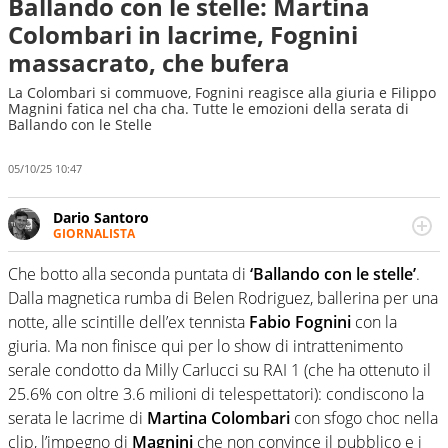
Ballando con le stelle: Martina
Colombari in lacrime, Fognini
massacrato, che bufera
La Colombari si commuove, Fognini reagisce alla giuria e Filippo
Magnini fatica nel cha cha. Tutte le emozioni della serata di
Ballando con le Stelle
05/10/25 10:47
Dario Santoro
GIORNALISTA
Scrive, commenta, racconta lo sport in tutte le
sfaccettature. Tocca l'apice quando ha modo di
Che botto alla seconda puntata di
‘Ballando con le stelle’
.
concentrarsi sulle interviste ai grandi protagonisti
Dalla magnetica rumba di Belen Rodriguez, ballerina per una
notte, alle scintille dell’ex tennista
Fabio Fognini
con la
giuria. Ma non finisce qui per lo show di intrattenimento
serale condotto da Milly Carlucci su RAI 1 (che ha ottenuto il
25.6% con oltre 3.6 milioni di telespettatori): condiscono la
serata le lacrime di
Martina Colombari
con sfogo choc nella
clip, l’impegno di
Magnini
che non convince il pubblico e i