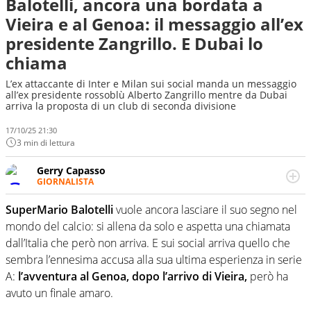
Balotelli, ancora una bordata a
Vieira e al Genoa: il messaggio all’ex
presidente Zangrillo. E Dubai lo
chiama
L’ex attaccante di Inter e Milan sui social manda un messaggio
all’ex presidente rossoblù Alberto Zangrillo mentre da Dubai
arriva la proposta di un club di seconda divisione
17/10/25 21:30
3 min di lettura
Gerry Capasso
GIORNALISTA
Per lui gli sport americani non hanno segreti: basket,
football, baseball e la capacità innata di trovare la notizia
SuperMario Balotelli
vuole ancora lasciare il suo segno nel
dove altri non vedono granché
mondo del calcio: si allena da solo e aspetta una chiamata
dall’Italia che però non arriva. E sui social arriva quello che
sembra l’ennesima accusa alla sua ultima esperienza in serie
A:
l’avventura al Genoa, dopo l’arrivo di Vieira,
però ha
avuto un finale amaro.