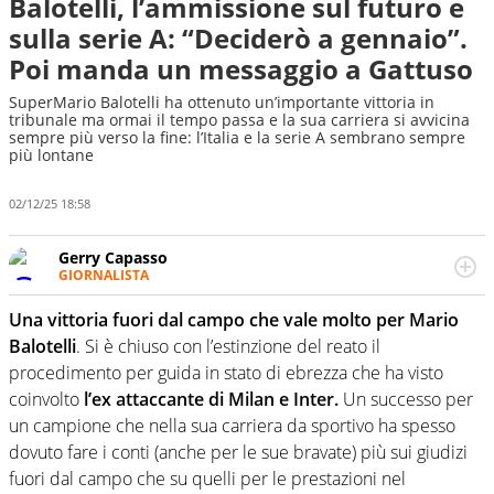
Balotelli, l’ammissione sul futuro e
sulla serie A: “Deciderò a gennaio”.
Poi manda un messaggio a Gattuso
SuperMario Balotelli ha ottenuto un’importante vittoria in
tribunale ma ormai il tempo passa e la sua carriera si avvicina
sempre più verso la fine: l’Italia e la serie A sembrano sempre
più lontane
02/12/25 18:58
Gerry Capasso
GIORNALISTA
Per lui gli sport americani non hanno segreti: basket,
football, baseball e la capacità innata di trovare la notizia
Una vittoria fuori dal campo che vale molto per Mario
dove altri non vedono granché
Balotelli
. Si è chiuso con l’estinzione del reato il
procedimento per guida in stato di ebrezza che ha visto
coinvolto
l’ex attaccante di Milan e Inter.
Un successo per
un campione che nella sua carriera da sportivo ha spesso
dovuto fare i conti (anche per le sue bravate) più sui giudizi
fuori dal campo che su quelli per le prestazioni nel