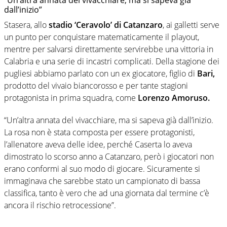
“Un’altra annata del vivacchiare, ma si sapeva già
dall’inizio”
Stasera, allo
stadio ‘Ceravolo’ di Catanzaro
, ai galletti serve
un punto per conquistare matematicamente il playout,
mentre per salvarsi direttamente servirebbe una vittoria in
Calabria e una serie di incastri complicati. Della stagione dei
pugliesi abbiamo parlato con un ex giocatore, figlio di
Bari,
prodotto del vivaio biancorosso e per tante stagioni
protagonista in prima squadra, come
Lorenzo Amoruso.
“Un’altra annata del vivacchiare, ma si sapeva già dall’inizio.
La rosa non è stata composta per essere protagonisti,
l’allenatore aveva delle idee, perché Caserta lo aveva
dimostrato lo scorso anno a Catanzaro, però i giocatori non
erano conformi al suo modo di giocare. Sicuramente si
immaginava che sarebbe stato un campionato di bassa
classifica, tanto è vero che ad una giornata dal termine c’è
ancora il rischio retrocessione”.