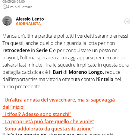
08/05/26 09:00
4 min di lettura
Alessio Lento
GIORNALISTA
Cresciuto a pane e calcio, dal 2008 vivo il giornalismo
sportivo raccontando storie, emozioni e protagonisti.
Manca un’ultima partita e poi tutti i verdetti saranno emessi.
Specializzato nel calciomercato, seguo trattative e
Tra questi, anche quello che riguarda la lotta per non
retroscena con passione. Amo le interviste che svelano il
retrocedere
in
Serie C
e per conquistare un posto nei
lato umano del gioco.
playout, l’ultima speranza a cui aggrapparsi per cercare di
salvarsi last minute. Tra le squadre implicate in questa dura
battaglia calcistica c’è il
Bari
di
Moreno Longo,
reduce
dall’importantissima vittoria ottenuta contro l’
Entella
nel
turno precedente.
"Un’altra annata del vivacchiare, ma si sapeva già
dall’inizio"
"I tifosi? Adesso sono stanchi"
"La proprietà può fare quello che vuole"
"Sono addolorato da questa situazione"