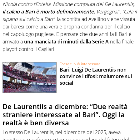
Nicola contro l’Entella. Missione compiuta dei De Laurentiis,
il calcio a Bari è morto definitivamente.
Vergogna!”. “Cala il
sipario sul calcio a Bari”
: la sconfitta ad Avellino viene vissuta
dai baresi come una vera e propria condanna per il calcio
nel capoluogo pugliese. E pensare che due anni fa il Bari è
arrivato a
una manciata di minuti dalla Serie A
nella finale
playoff contro il Cagliari.
Forse ti può interessare
Bari, Luigi De Laurentiis non
convince i tifosi: malumore sui
social
De Laurentiis a dicembre: “Due realtà
straniere interessate al Bari”. Oggi la
realtà è ben diversa
Lo stesso De Laurentiis, nel dicembre del 2025, aveva
indetto una conferenza stampa per parlare del futuro del