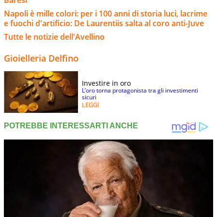
Napoli è mille colori: per i 100 anni di storia luci, lacrime
e fuochi d'artificio: De Laurentiis salta al coro anti-Juve
Tutte le notizie dell'Avellino
Gioielleria Delfino
Investire in oro
L’oro torna protagonista tra gli investimenti
sicuri
LEGGI