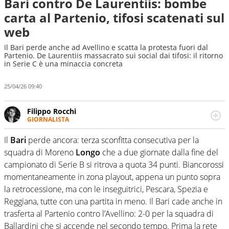
Bari contro De Laurentiis: bombe
carta al Partenio, tifosi scatenati sul
web
Il Bari perde anche ad Avellino e scatta la protesta fuori dal
Partenio. De Laurentiis massacrato sui social dai tifosi: il ritorno
in Serie C è una minaccia concreta
25/04/26 09:40
Filippo Rocchi
GIORNALISTA
Cresciuto tra una staccata di Alonso, un dritto di Federer
e un fade away di Kobe, il calcio ha la meglio. Ha seguito
Il
Bari
perde ancora: terza sconfitta consecutiva per la
diverse manifestazioni sportive e non. Ama scoprire
squadra di Moreno
Longo
che a due giornate dalla fine del
nuove storie e raccontarle.
campionato di Serie B si ritrova a quota 34 punti. Biancorossi
momentaneamente in zona playout, appena un punto sopra
la retrocessione, ma con le inseguitrici, Pescara, Spezia e
Reggiana, tutte con una partita in meno. Il Bari cade anche in
trasferta al Partenio contro l’Avellino: 2-0 per la squadra di
Ballardini che si accende nel secondo tempo. Prima la rete