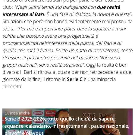
club:
“Negli ultimi tempi sto dialogando con
due realtà
interessate al Bari
. È una fase di dialogo, la novità è questa”
.
Situazioni che però non hanno evidentemente mai preso una
svolta:
“Per me è importante poter dare la squadra a mani
solide che possono avere una progettualità e
programmaticità nell’interesse della piazza, del Bari e di
quello che sarà il futuro. Esiste un patto di riservatezza, cerco
di essere il più neutro possibile nel parlarne. Non sono
gruppi nazionali, sono realtà straniere”.
Oggi la realtà è ben
diversa: il Bari si ritrova a lottare per non retroecedere a due
giornate dalla fine, il ritorno in
Serie C
è una minaccia
concreta.
Serie B 2025-2026, tutto quello che c’è da sapere:
squadre, calendario, infrasettimanali, pause nazionale,
playoff e playout