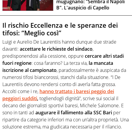
mugugnano: "Sembra il Napoli
B". L'auspicio di Capello
Il rischio Eccellenza e le speranze dei
tifosi: “Meglio così”
Luigi e Aurelio De Laurentiis hanno dunque due strade
davanti:
accettare le richieste del sindaco
,
predisponendosi alla cessione, oppure
cercare altri stadi
fuori regione
: cosa faranno? La terza via,
la mancata
iscrizione al campionato
, paradossalmente è auspicata da
numerosi tifosi biancorossi, stanchi dalla situazione. “I De
Laurentiis devono rendersi conto di averla fatta grossa.
Accolti come i re,
hanno trattato i baresi peggio dei
peggiori sudditi
,
togliendogli dignità”, scrive sui social il
decano dei giornalisti sportivi baresi, Michele Salomone. E
sono in tanti ad
augurare il fallimento alla SSC Bari
per
ripartire da categorie inferiori ma con un’altra proprietà. Una
soluzione estrema, ma giudicata necessaria per il rilancio.