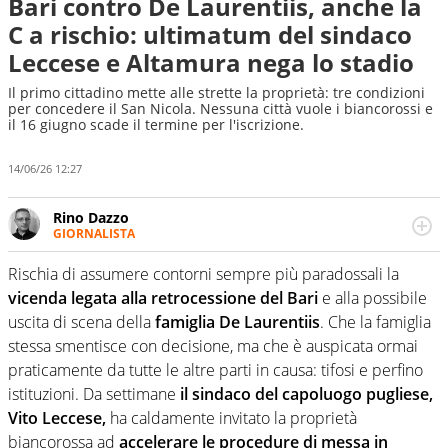
Bari contro De Laurentiis, anche la
C a rischio: ultimatum del sindaco
Leccese e Altamura nega lo stadio
Il primo cittadino mette alle strette la proprietà: tre condizioni
per concedere il San Nicola. Nessuna città vuole i biancorossi e
il 16 giugno scade il termine per l'iscrizione.
14/06/26 12:27
Rino Dazzo
GIORNALISTA
Se mai ci fosse modo di traslare il glossario del calcio in
una nicchia di esperti, lui ne farebbe parte. Non si perde
Rischia di assumere contorni sempre più paradossali la
una svista arbitrale né gli umori social del mondo delle
vicenda legata alla retrocessione del Bari
e alla possibile
curve
uscita di scena della
famiglia De Laurentiis
. Che la famiglia
stessa smentisce con decisione, ma che è auspicata ormai
praticamente da tutte le altre parti in causa: tifosi e perfino
istituzioni. Da settimane
il sindaco del capoluogo pugliese,
Vito Leccese,
ha caldamente invitato la proprietà
biancorossa ad
accelerare le procedure di messa in