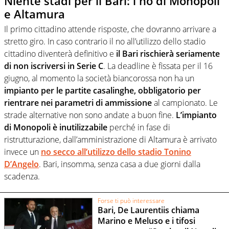
Niente stadi per il Bari: i no di Monopoli
e Altamura
Il primo cittadino attende risposte, che dovranno arrivare a
stretto giro. In caso contrario il no all’utilizzo dello stadio
cittadino diventerà definitivo e
il Bari rischierà seriamente
di non iscriversi in Serie C
. La deadline è fissata per il 16
giugno, al momento la società biancorossa non ha un
impianto per le partite casalinghe, obbligatorio per
rientrare nei parametri di ammissione
al campionato. Le
strade alternative non sono andate a buon fine.
L’impianto
di Monopoli è inutilizzabile
perché in fase di
ristrutturazione, dall’amministrazione di Altamura è arrivato
invece un
no secco all’utilizzo dello stadio Tonino
D’Angelo
. Bari, insomma, senza casa a due giorni dalla
scadenza.
Forse ti può interessare
Bari, De Laurentiis chiama
Marino e Meluso e i tifosi