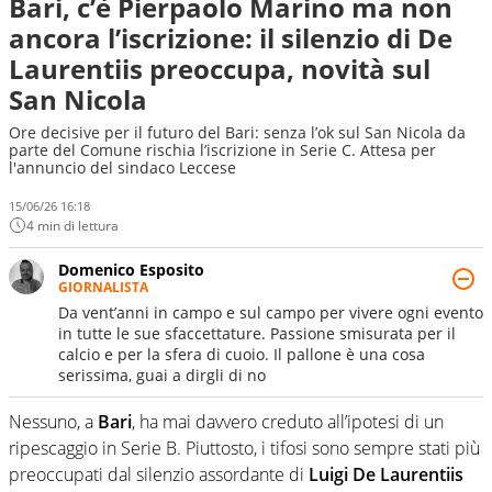
Bari, c’è Pierpaolo Marino ma non
ancora l’iscrizione: il silenzio di De
Laurentiis preoccupa, novità sul
San Nicola
Ore decisive per il futuro del Bari: senza l’ok sul San Nicola da
parte del Comune rischia l’iscrizione in Serie C. Attesa per
l'annuncio del sindaco Leccese
15/06/26 16:18
4 min di lettura
Domenico Esposito
GIORNALISTA
Da vent’anni in campo e sul campo per vivere ogni evento
in tutte le sue sfaccettature. Passione smisurata per il
calcio e per la sfera di cuoio. Il pallone è una cosa
serissima, guai a dirgli di no
Nessuno, a
Bari
, ha mai davvero creduto all’ipotesi di un
ripescaggio in Serie B. Piuttosto, i tifosi sono sempre stati più
preoccupati dal silenzio assordante di
Luigi De Laurentiis