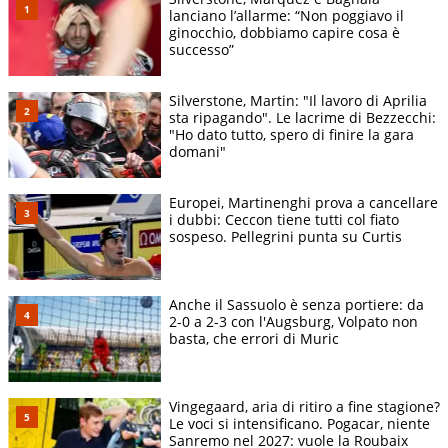
lanciano l’allarme: “Non poggiavo il
ginocchio, dobbiamo capire cosa è
successo”
Silverstone, Martin: "Il lavoro di Aprilia
sta ripagando". Le lacrime di Bezzecchi:
"Ho dato tutto, spero di finire la gara
domani"
Europei, Martinenghi prova a cancellare
i dubbi: Ceccon tiene tutti col fiato
sospeso. Pellegrini punta su Curtis
Anche il Sassuolo è senza portiere: da
2-0 a 2-3 con l'Augsburg, Volpato non
basta, che errori di Muric
Vingegaard, aria di ritiro a fine stagione?
Le voci si intensificano. Pogacar, niente
Sanremo nel 2027: vuole la Roubaix