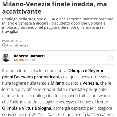
Milano-Venezia finale inedita, ma
accattivante
L'epilogo della stagione di LBA è decisamente inatteso: saranno
Milano e Venezia a giocarsi lo scudetto dopo che Bologna è
implosa, chiudendo nel peggiore dei modi un'annata assai
travagliata
08/06/26 18:17
4 min di lettura
Roberto Barbacci
GIORNALISTA
Giornalista (pubblicista) sportivo a tutto campo, è il
tuttologo di Virgilio Sport. Provate a chiedergli di boxe, di
È venuta fuori la finale meno attesa:
Olimpia e Reyer in
scherma, di volley o di curling: ve ne farà innamorare
pochi l’avevano pronosticata
, anzi quasi nessuno, e senza
nulla togliere nulla tanto a
Milano
quanto a
Venezia,
che le
loro run play-off se le sono sudate e meritate per quanto
fatto vedere. Un epilogo inatteso quando tutti aspettavano
che l’ultimo atto della stagione vedesse di nuovo di fronte
Olimpia
e
Virtus Bologna,
come già capitato per 4 stagioni
consecutive dal 2021 al 2024. E se un anno fa la “stecca” era