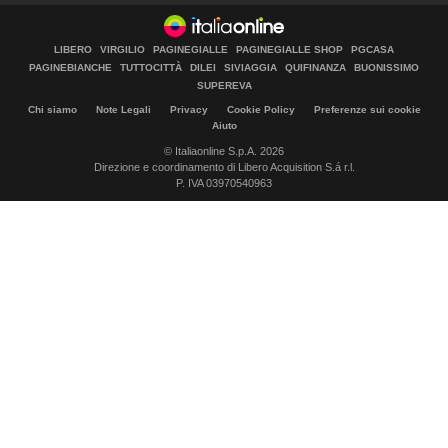
LIBERO
VIRGILIO
PAGINEGIALLE
PAGINEGIALLE SHOP
PGCASA
PAGINEBIANCHE
TUTTOCITTÀ
DILEI
SIVIAGGIA
QUIFINANZA
BUONISSIMO
SUPEREVA
Chi siamo
Note Legali
Privacy
Cookie Policy
Preferenze sui cookie
Aiuto
© Italiaonline S.p.A. 2026
Direzione e coordinamento di Libero Acquisition S.á r.l.
P. IVA 03970540963