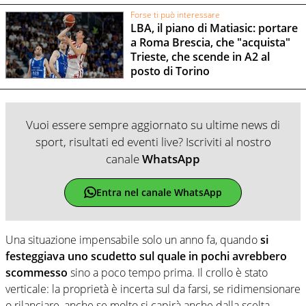
Forse ti può interessare
LBA, il piano di Matiasic: portare
a Roma Brescia, che "acquista"
Trieste, che scende in A2 al
posto di Torino
Vuoi essere sempre aggiornato su ultime news di
sport, risultati ed eventi live? Iscriviti al nostro
canale
WhatsApp
Entra nel canale WhatsApp
Una situazione impensabile solo un anno fa, quando
si
festeggiava uno scudetto sul quale in pochi avrebbero
scommesso
sino a poco tempo prima. Il crollo è stato
verticale: la proprietà è incerta sul da farsi, se ridimensionare
o rilanciare, anche se molto si capirà anche dalla scelta