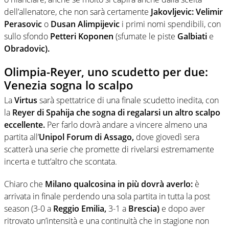
dell’allenatore, che non sarà certamente
Jakovljevic: Velimir
Perasovic
o
Dusan Alimpijevic
i primi nomi spendibili, con
sullo sfondo
Petteri Koponen
(sfumate le piste
Galbiati
e
Obradovic).
Olimpia-Reyer, uno scudetto per due:
Venezia sogna lo scalpo
La
Virtus
sarà spettatrice di una finale scudetto inedita, con
la
Reyer di Spahija che sogna di regalarsi un altro scalpo
eccellente.
Per farlo dovrà andare a vincere almeno una
partita all’
Unipol Forum di Assago,
dove giovedì sera
scatterà una serie che promette di rivelarsi estremamente
incerta e tutt’altro che scontata.
Chiaro che
Milano qualcosina in più dovrà averlo:
è
arrivata in finale perdendo una sola partita in tutta la post
season (3-0 a
Reggio Emilia,
3-1 a
Brescia)
e dopo aver
ritrovato un’intensità e una continuità che in stagione non