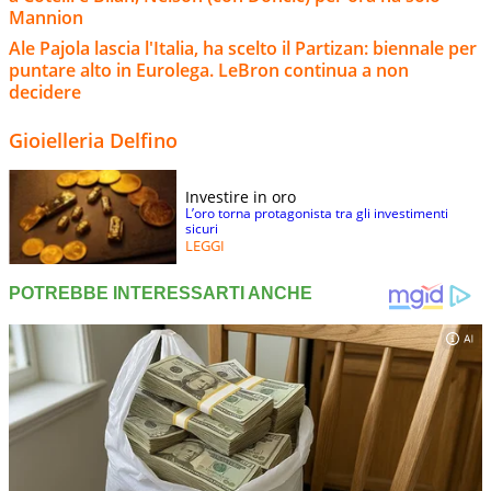
Mannion
Ale Pajola lascia l'Italia, ha scelto il Partizan: biennale per
puntare alto in Eurolega. LeBron continua a non
decidere
Gioielleria Delfino
Investire in oro
L’oro torna protagonista tra gli investimenti
sicuri
LEGGI