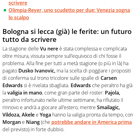
scrivere
Olimpia-Reyer, uno scudetto per due: Venezia sogna
lo scalpo
Bologna si lecca (già) le ferite: un futuro
tutto da scrivere
La stagione delle
Vu nere
è stata complessa e complicata
oltre misura, vissuta sempre sull’equivoco di chi fosse il
problema. Alla fine per tutti a metà stagione (o più in là) ha
pagato
Dusko Ivanovic,
ma la scelta di poggiare i propositi
di conferma sul trono tricolore sulle spalle di
Carsen
Edwards
si è rivelata sbagliata.
Edwards
che peraltro ha già
la
valigia in mano
, come gran parte del roster:
Pajola,
peraltro infortunato nelle ultime settimane, ha rifiutato il
rinnovo e andrà a giocare all’estero, mentre
Smailagic,
Vildoza, Akele
e
Yoga
hanno la valigia pronta da tempo, con
Morgan
e
Niang
(che
potrebbe andare in America prima
del previsto) in forte dubbio.