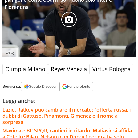
Fiorentina
Getty
Olimpia Milano
Reyer Venezia
Virtus Bologna
Seguici su:
Google Discover
Fonti preferite
Leggi anche:
Lazio, Ratkov può cambiare il mercato: l’offerta russa, i
dubbi di Gattuso, Pinamonti, Gimenez e il nome a
sorpresa
Maxima e BC SPQR, cantieri in ritardo: Matiasic si affida
a Cotelli e Bilan, Nelson (con Doncic) per ora ha solo