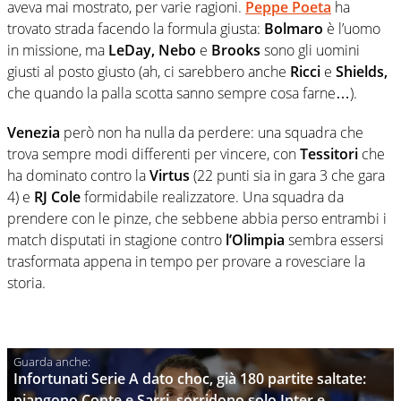
aveva mai mostrato, per varie ragioni.
Peppe Poeta
ha
trovato strada facendo la formula giusta:
Bolmaro
è l’uomo
in missione, ma
LeDay, Nebo
e
Brooks
sono gli uomini
giusti al posto giusto (ah, ci sarebbero anche
Ricci
e
Shields,
che quando la palla scotta sanno sempre cosa farne…).
Venezia
però non ha nulla da perdere: una squadra che
trova sempre modi differenti per vincere, con
Tessitori
che
ha dominato contro la
Virtus
(22 punti sia in gara 3 che gara
4) e
RJ Cole
formidabile realizzatore. Una squadra da
prendere con le pinze, che sebbene abbia perso entrambi i
match disputati in stagione contro
l’Olimpia
sembra essersi
trasformata appena in tempo per provare a rovesciare la
storia.
Infortunati Serie A dato choc, già 180 partite saltate:
piangono Conte e Sarri, sorridono solo Inter e