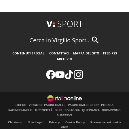
Cerca in Virgilio Sport...
CONTENUTI SPECIALI
CONTATTACI
MAPPA DEL SITO
FEED RSS
ARCHIVIO
LIBERO
VIRGILIO
PAGINEGIALLE
PAGINEGIALLE SHOP
PGCASA
PAGINEBIANCHE
TUTTOCITTÀ
DILEI
SIVIAGGIA
QUIFINANZA
BUONISSIMO
SUPEREVA
Chi siamo
Note Legali
Privacy
Cookie Policy
Preferenze sui cookie
Aiuto