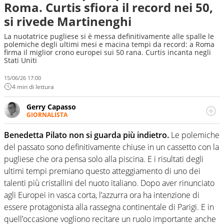
Roma. Curtis sfiora il record nei 50,
si rivede Martinenghi
La nuotatrice pugliese si è messa definitivamente alle spalle le
polemiche degli ultimi mesi e macina tempi da record: a Roma
firma il miglior crono europei sui 50 rana. Curtis incanta negli
Stati Uniti
15/06/26 17:00
4 min di lettura
Gerry Capasso
GIORNALISTA
Per lui gli sport americani non hanno segreti: basket,
football, baseball e la capacità innata di trovare la notizia
Benedetta Pilato non si guarda più indietro.
Le polemiche
dove altri non vedono granché
del passato sono definitivamente chiuse in un cassetto con la
pugliese che ora pensa solo alla piscina. E i risultati degli
ultimi tempi premiano questo atteggiamento di uno dei
talenti più cristallini del nuoto italiano. Dopo aver rinunciato
agli Europei in vasca corta, l’azzurra ora ha intenzione di
essere protagonista alla rassegna continentale di Parigi. E in
quell’occasione vogliono recitare un ruolo importante anche