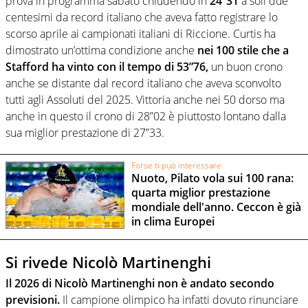
prova in programma sabato chiudendo in
24”31
a soli due
centesimi da record italiano che aveva fatto registrare lo
scorso aprile ai campionati italiani di Riccione. Curtis ha
dimostrato un’ottima condizione anche
nei 100 stile che a
Stafford ha vinto con il tempo di 53”76,
un buon crono
anche se distante dal record italiano che aveva sconvolto
tutti agli Assoluti del 2025. Vittoria anche nei 50 dorso ma
anche in questo il crono di 28”02 è piuttosto lontano dalla
sua miglior prestazione di 27”33.
Forse ti può interessare
Nuoto, Pilato vola sui 100 rana:
quarta miglior prestazione
mondiale dell'anno. Ceccon è già
in clima Europei
Si rivede Nicolò Martinenghi
Il 2026 di Nicolò Martinenghi non è andato secondo
previsioni.
Il campione olimpico ha infatti dovuto rinunciare