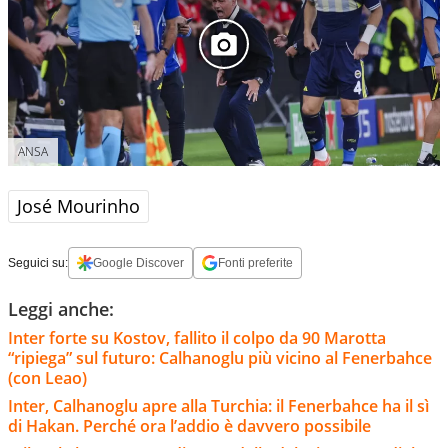
ANSA
José Mourinho
Seguici su:
Google Discover
Fonti preferite
Leggi anche:
Inter forte su Kostov, fallito il colpo da 90 Marotta
“ripiega” sul futuro: Calhanoglu più vicino al Fenerbahce
(con Leao)
Inter, Calhanoglu apre alla Turchia: il Fenerbahce ha il sì
di Hakan. Perché ora l’addio è davvero possibile