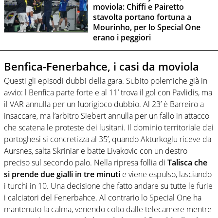
moviola: Chiffi e Pairetto
stavolta portano fortuna a
Mourinho, per lo Special One
erano i peggiori
Benfica-Fenerbahce, i casi da moviola
Questi gli episodi dubbi della gara. Subito polemiche già in
avvio: l Benfica parte forte e al 11’ trova il gol con Pavlidis, ma
il VAR annulla per un fuorigioco dubbio. Al 23’ è Barreiro a
insaccare, ma l’arbitro Siebert annulla per un fallo in attacco
che scatena le proteste dei lusitani. Il dominio territoriale dei
portoghesi si concretizza al 35’, quando Akturkoglu riceve da
Aursnes, salta Skriniar e batte Livakovic con un destro
preciso sul secondo palo. Nella ripresa follia di
Talisca che
si prende due gialli in tre minuti
e viene espulso, lasciando
i turchi in 10. Una decisione che fatto andare su tutte le furie
i calciatori del Fenerbahce. Al contrario lo Special One ha
mantenuto la calma, venendo colto dalle telecamere mentre