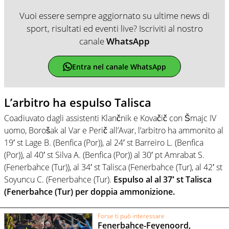
Vuoi essere sempre aggiornato su ultime news di
sport, risultati ed eventi live? Iscriviti al nostro
canale
WhatsApp
Entra nel canale WhatsApp
L’arbitro ha espulso Talisca
Coadiuvato dagli assistenti Klančnik e Kovačič con Šmajc IV
uomo, Borošak al Var e Perič all’Avar, l’arbitro ha ammonito al
19′ st Lage B. (Benfica (Por)), al 24′ st Barreiro L. (Benfica
(Por)), al 40′ st Silva A. (Benfica (Por)) al 30′ pt Amrabat S.
(Fenerbahce (Tur)), al 34′ st Talisca (Fenerbahce (Tur), al 42′ st
Soyuncu C. (Fenerbahce (Tur).
Espulso al al 37′ st Talisca
(Fenerbahce (Tur) per doppia ammonizione.
Forse ti può interessare
Fenerbahce-Feyenoord,