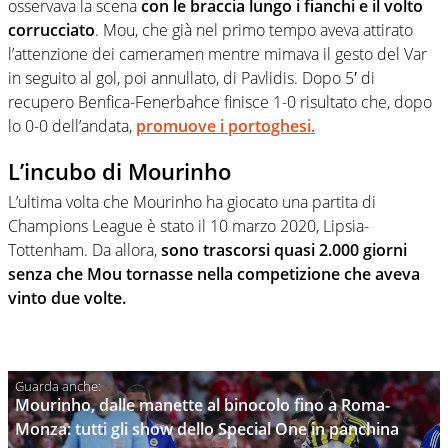
osservava la scena
con le braccia lungo i fianchi e il volto
corrucciato
. Mou, che già nel primo tempo aveva attirato
l’attenzione dei cameramen mentre mimava il gesto del Var
in seguito al gol, poi annullato, di Pavlidis. Dopo 5′ di
recupero Benfica-Fenerbahce finisce 1-0 risultato che, dopo
lo 0-0 dell’andata,
promuove i portoghesi.
L’incubo di Mourinho
L’ultima volta che Mourinho ha giocato una partita di
Champions League è stato il 10 marzo 2020, Lipsia-
Tottenham. Da allora,
sono trascorsi quasi 2.000 giorni
senza che Mou tornasse nella competizione che aveva
vinto due volte.
Mourinho, dalle manette al binocolo fino a Roma-
Monza: tutti gli show dello Special One in panchina