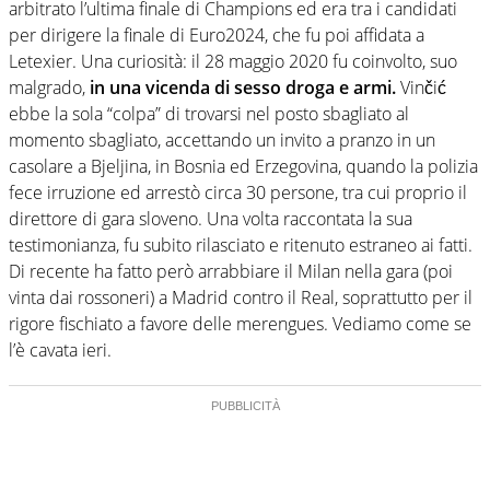
arbitrato l’ultima finale di Champions ed era tra i candidati
per dirigere la finale di Euro2024, che fu poi affidata a
Letexier. Una curiosità: il 28 maggio 2020 fu coinvolto, suo
malgrado,
in una vicenda di sesso droga e armi.
Vinčić
ebbe la sola “colpa” di trovarsi nel posto sbagliato al
momento sbagliato, accettando un invito a pranzo in un
casolare a Bjeljina, in Bosnia ed Erzegovina, quando la polizia
fece irruzione ed arrestò circa 30 persone, tra cui proprio il
direttore di gara sloveno. Una volta raccontata la sua
testimonianza, fu subito rilasciato e ritenuto estraneo ai fatti.
Di recente ha fatto però arrabbiare il Milan nella gara (poi
vinta dai rossoneri) a Madrid contro il Real, soprattutto per il
rigore fischiato a favore delle merengues. Vediamo come se
l’è cavata ieri.