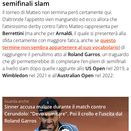
semifinali slam
Il torneo di Matteo non termina però certamente qui.
D’altronde l’appetito vien mangiando ed ecco allora che
l’attesissimo derby contro l’altro Matteo rappresenta per
Berrettini
(ma anche per
Arnaldi
, il quale si presenterà alla
sfida certamente con maggiore fatica, anche se
questo
termine non sembra appartenere al suo vocabolario
) di
raggiungere il penultimo atto al
Roland Garros
, un traguardo
che gli permetterebbe di completare l’en-plein di semifinali
a livello slam dopo quelle raggiunte allo
US Open
nel 2019, a
Wimbledon
nel 2021 e all’
Australian Open
nel 2022.
Sinner accusa malore durante il match contro
Cerundolo: "Devo vomitare". Poi il crollo e l'uscita dal
Roland Garros