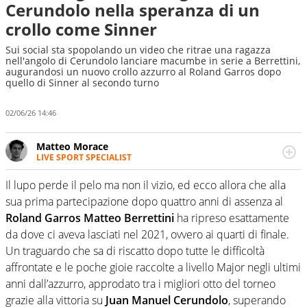
Cerundolo nella speranza di un
crollo come Sinner
Sui social sta spopolando un video che ritrae una ragazza
nell'angolo di Cerundolo lanciare macumbe in serie a Berrettini,
augurandosi un nuovo crollo azzurro al Roland Garros dopo
quello di Sinner al secondo turno
02/06/26 14:46
Matteo Morace
LIVE SPORT SPECIALIST
La multimedialità quale approccio personale e
professionale. Ama raccontare lo sport focalizzando ogni
Il lupo perde il pelo ma non il vizio, ed ecco allora che alla
attenzione sul tempo reale: la verità della dirette non
sua prima partecipazione dopo quattro anni di assenza al
sono opinioni ma fatti
Roland Garros Matteo Berrettini
ha ripreso esattamente
da dove ci aveva lasciati nel 2021, ovvero ai quarti di finale.
Un traguardo che sa di riscatto dopo tutte le difficoltà
affrontate e le poche gioie raccolte a livello Major negli ultimi
anni dall’azzurro, approdato tra i migliori otto del torneo
grazie alla vittoria su
Juan Manuel Cerundolo
, superando