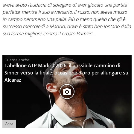
aveva avuto l’audacia di spiegare di aver giocato una partita
perfetta, mentre il suo avversario, il russo, non aveva messo
in campo nemmeno una palla. Più o meno quello che gli è
successo mercoledì a Madrid, dove è stato ben lontano dalla
sua forma migliore contro il croato Primzic
”.
Tabellone ATP Madrid 2026, il possibile cammino di
Sinner verso la finale: occasione d’oro per allungare su
Alcaraz
Ansa