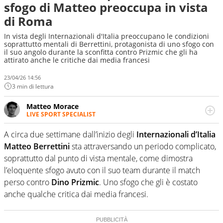
sfogo di Matteo preoccupa in vista
di Roma
In vista degli Internazionali d'Italia preoccupano le condizioni
soprattutto mentali di Berrettini, protagonista di uno sfogo con
il suo angolo durante la sconfitta contro Prizmic che gli ha
attirato anche le critiche dai media francesi
23/04/26 14:56
3 min di lettura
Matteo Morace
LIVE SPORT SPECIALIST
La multimedialità quale approccio personale e
professionale. Ama raccontare lo sport focalizzando ogni
A circa due settimane dall’inizio degli
Internazionali d’Italia
attenzione sul tempo reale: la verità della dirette non
Matteo Berrettini
sta attraversando un periodo complicato,
sono opinioni ma fatti
soprattutto dal punto di vista mentale, come dimostra
l’eloquente sfogo avuto con il suo team durante il match
perso contro
Dino Prizmic
. Uno sfogo che gli è costato
anche qualche critica dai media francesi.