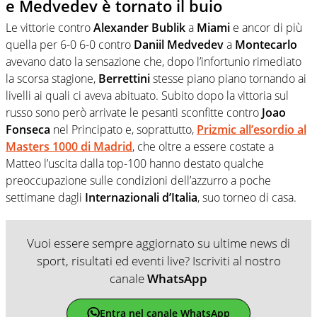
e Medvedev è tornato il buio
Le vittorie contro
Alexander Bublik
a
Miami
e ancor di più
quella per 6-0 6-0 contro
Daniil Medvedev
a
Montecarlo
avevano dato la sensazione che, dopo l’infortunio rimediato
la scorsa stagione,
Berrettini
stesse piano piano tornando ai
livelli ai quali ci aveva abituato. Subito dopo la vittoria sul
russo sono però arrivate le pesanti sconfitte contro
Joao
Fonseca
nel Principato e, soprattutto,
Prizmic
all’esordio al
Masters 1000 di Madrid
, che oltre a essere costate a
Matteo l’uscita dalla top-100 hanno destato qualche
preoccupazione sulle condizioni dell’azzurro a poche
settimane dagli
Internazionali d’Italia
, suo torneo di casa.
Vuoi essere sempre aggiornato su ultime news di
sport, risultati ed eventi live? Iscriviti al nostro
canale
WhatsApp
Entra nel canale WhatsApp