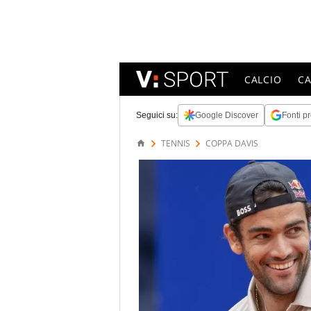
CALCIO
C
Seguici su:
Google Discover
Fonti pr
TENNIS
COPPA DAVIS