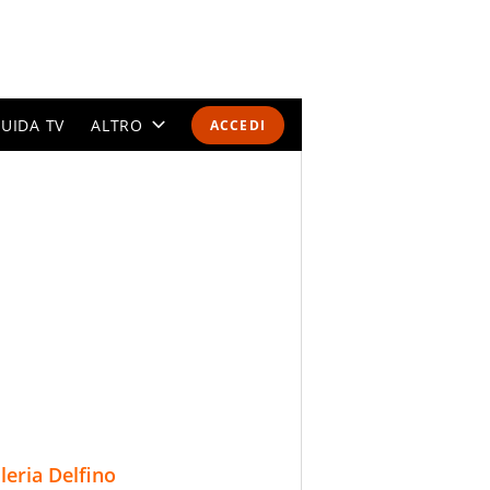
UIDA TV
ALTRO
ACCEDI
CALENDARI E CLASSIFICHE
ALTRI SPORT
MONDIALI 2026
OLIMPIADI
GOSSIP
LIFESTYLE
lleria Delfino