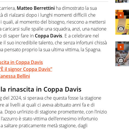
cio personale e professionale. Ama raccontare lo sport
l tempo reale: la verità della dirette non sono opinioni
carriera,
Matteo Berrettini
ha dimostrato la sua
tà di rialzarsi dopo i lunghi momenti difficili che
 i quali, al momento del bisogno, riescono a mettersi
a a caricarsi sulle spalle una squadra, anzi, una nazione
 di saper fare in
Coppa Davis
. E a celebrare nel
 il suo incredibile talento, che senza infortuni chissà
a pensato proprio la sua ultima vittima, la Spagna.
ascita in Coppa Davis
“È il signor Coppa Davis”
anessa Bellini
lla rinascita in Coppa Davis
ng del 2024, si sperava che questa fosse la stagione
e ai livelli ai quali ci aveva abituato anni fa e di
ca. Dopo un’inizio di stagione promettente, con l’inizio
 l’azzurro è stato vittima dell’ennesimo infortunio
o a saltare praticamente metà stagione, dagli