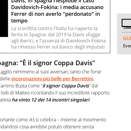
Davis, in Spagna riesplode il caso
Davidovich-Fokina: i media accusano
Ferrer di non averlo "perdonato" in
tempo
La sconfitta contro l'Italia ha riaperto la
ferita in Spagna: dal 2019 la Davis sfugge
GUI
agli iberici, e l'assenza di Davidovich-Fokina
Even
ha rimesso Ferrer sul banco degli imputati
agna: “È il signor Coppa Davis”
uggito nemmeno ai suoi avversari, tanto che forse
 delle
incoronazioni più belle per
Berrettini
,
 Carreno Busta come “
il signor Coppa Davis
” dal
e lodi di Matteo ricordando il suo incredibile rapporto
’atleta
ha vinto 12 dei 14 incontri singolari
mportante come
AS
si celebra – insieme al movimento
mandandosi cosa avrebbe potuto ottenere senza