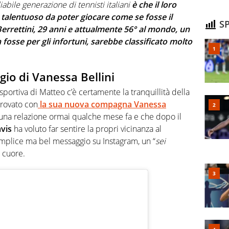
iabile generazione di tennisti italiani
è che il loro
 talentuoso da poter giocare come se fosse il
SP
errettini, 29 anni e attualmente 56° al mondo, un
fosse per gli infortuni, sarebbe classificato molto
io di Vanessa Bellini
sportiva di Matteo c’è certamente la tranquillità della
trovato con
la sua nuova compagna
Vanessa
to una relazione ormai qualche mese fa e che dopo il
vis
ha voluto far sentire la propri vicinanza al
lice ma bel messaggio su Instagram, un “
sei
n cuore.