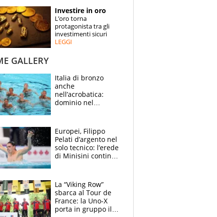
STORIE
Investire in oro
L’oro torna
SPECIALI
protagonista tra gli
investimenti sicuri
LEGGI
ESPERTI
ME GALLERY
CONTATTI
Italia di bronzo
anche
nell’acrobatica:
dominio nel
medagliere, ora
tocca a Ceccon, Curti
e compagni
Europei, Filippo
continuare
Pelati d’argento nel
solo tecnico: l’erede
di Minisini continua
a stupire, Los
Angeles è già nel
mirino
La “Viking Row”
sbarca al Tour de
France: la Uno-X
porta in gruppo il