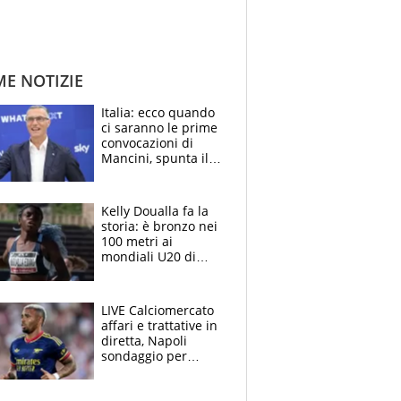
ME NOTIZIE
Italia: ecco quando
ci saranno le prime
convocazioni di
Mancini, spunta il
nome di Bergomi
Kelly Doualla fa la
storia: è bronzo nei
100 metri ai
mondiali U20 di
Eugene. "Ho
spazzato via l'ansia
con una gran finale"
LIVE Calciomercato
affari e trattative in
diretta, Napoli
sondaggio per
Gabriel Jesus. Juve-
dilemma portiere, si