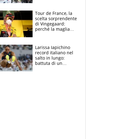
rito della Norvegia
di Haaland e
compagni
Tour de France, la
scelta sorprendente
di Vingegaard:
perché la maglia
gialla indossa la
mascherina, il
rischio da evitare
Larissa Iapichino
record italiano nel
salto in lungo:
battuta di un
centimetro mamma
Fiona May