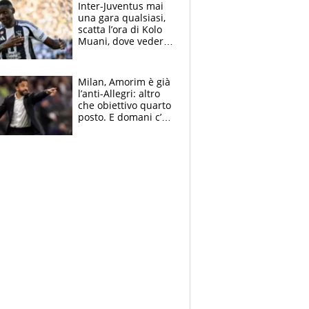
accende l'Atalanta
Inter-Juventus mai
una gara qualsiasi,
scatta l’ora di Kolo
Muani, dove vederla
in tv e le formazioni
Milan, Amorim è già
l’anti-Allegri: altro
che obiettivo quarto
posto. E domani c’è
il Chelsea, dove
vederla in tv