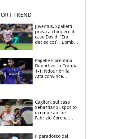
ORT TREND
Juventus, Spalletti
prova a chiudere il
caso David: “Era
deciso così”. L’ombra
di Zirkzee e la
sentenza dei tifosi
Pagelle Fiorentina-
Deportivo La Coruña
1-1: Ndour brilla,
Atta convince.
Pongracic rovina
tutto nel finale
Cagliari, sul caso
Sebastiano Esposito
irrompe anche
Fabrizio Corona:
“Ecco cosa è
successo, ho le
prove”
Il paradosso del