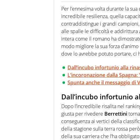
La multimedialità quale approc
focalizzando ogni attenzione su
Per l’ennesima volta durante la sua 
ma fatti
incredibile resilienza, quella capaci
contraddistingue i grandi campioni,
alle spalle le difficoltà e addirittur
intera come il romano ha dimostrato
modo migliore la sua forza d’animo e
dove lo avrebbe potuto portare, ci h
Dall’incubo infortunio alla rin
L’incoronazione dalla Spagna: 
Spunta anche il messaggio di V
Dall’incubo infortunio a
Dopo l’incredibile risalita nel ranki
giusta per rivedere
Berrettini
tornar
conseguenza ai vertici della classifi
della stagione sulla terra rossa però
della sua carriera che l’ha obbligat