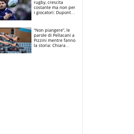
rugby, crescita
costante ma non per
i giocatori: Dupont
(il più pagato al
mondo) guadagna
solo 1,4 milioni
“Non piangere”, le
all'anno
parole di Pellacani a
Pizzini mentre fanno
la storia: Chiara
batte anche il
record di Ceccon