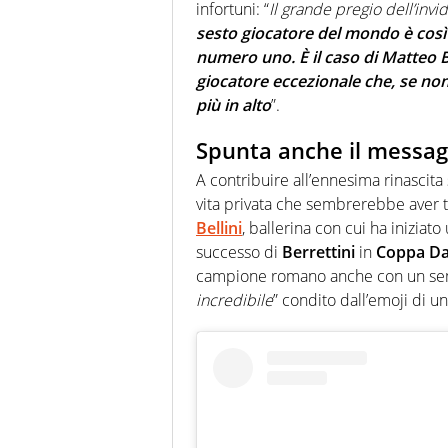
infortuni: “
Il grande pregio dell’invid
sesto giocatore del mondo è così
numero uno. È il caso di Matteo B
giocatore eccezionale che, se non 
più in alto
”.
Spunta anche il messagg
A contribuire all’ennesima rinascita 
vita privata che sembrerebbe aver 
Bellini
, ballerina con cui ha inizia
successo di
Berrettini
in
Coppa Da
campione romano anche con un semp
incredibile
” condito dall’emoji di u