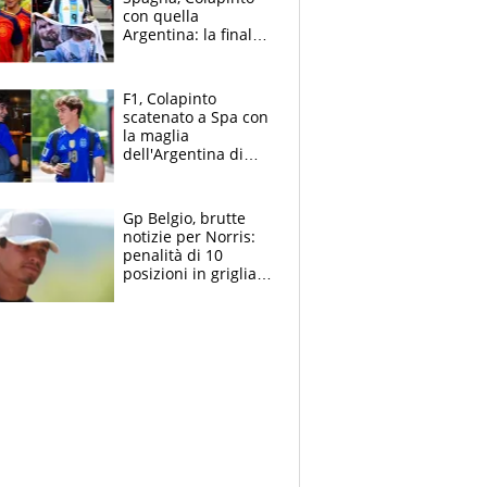
con quella
Argentina: la finale
Mondiale si gioca a
Spa e Alonso non
vede l'ora
F1, Colapinto
scatenato a Spa con
la maglia
dell'Argentina di
Messi punge la
Spagna: "Capiranno
le parolacce"
Gp Belgio, brutte
notizie per Norris:
penalità di 10
posizioni in griglia,
la scelta dolorosa
ma obbligata di
McLaren