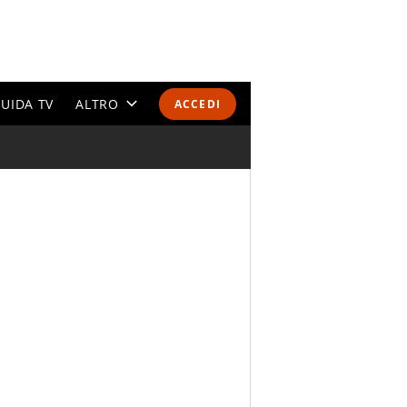
UIDA TV
ALTRO
ACCEDI
CALENDARI E CLASSIFICHE
ALTRI SPORT
MONDIALI 2026
OLIMPIADI
GOSSIP
LIFESTYLE