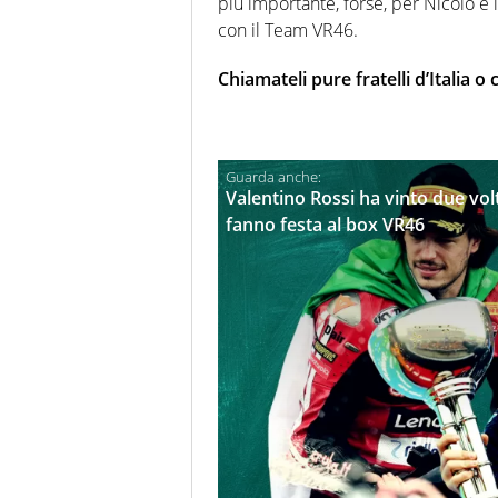
più importante, forse, per Nicolò è
con il Team VR46.
Chiamateli pure fratelli d’Italia o
Valentino Rossi ha vinto due volt
fanno festa al box VR46