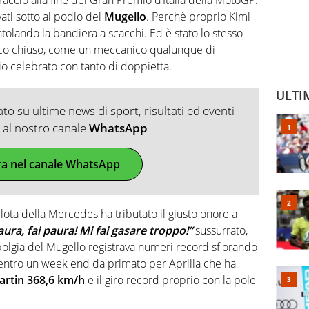
vati sotto al podio del
Mugello
. Perchè proprio Kimi
ntolando la bandiera a scacchi. Ed è stato lo stesso
co chiuso, come un meccanico qualunque di
rio celebrato con tanto di doppietta.
ULTI
o su ultime news di sport, risultati ed eventi
ti al nostro canale
WhatsApp
ra nel canale WhatsApp
ilota della Mercedes ha tributato il giusto onore a
aura, fai paura! Mi fai gasare troppo!”
sussurrato,
 bolgia del Mugello registrava numeri record sfiorando
entro un week end da primato per Aprilia che ha
artin 368,6 km/h
e il giro record proprio con la pole