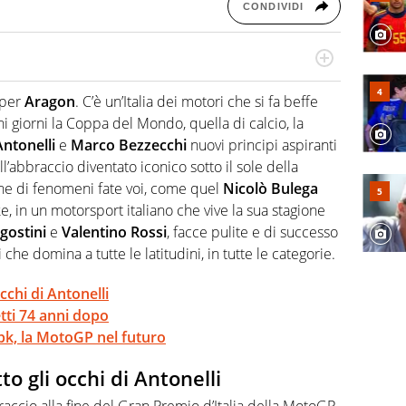
CONDIVIDI
do si accendono i motori, lui sgasa, impenna, derapa. E
podio
 per
Aragon
. C’è un’Italia dei motori che si fa beffe
hi giorni la Coppa del Mondo, quella di calcio, la
Antonelli
e
Marco Bezzecchi
nuovi principi aspiranti
l’abbraccio diventato iconico sotto il sole della
ione di fenomeni fate voi, come quel
Nicolò Bulega
, in un motorsport italiano che vive la sua stagione
gostini
e
Valentino Rossi
, facce pulite e di successo
che domina a tutte le latitudini, in tutte le categorie.
occhi di Antonelli
tti 74 anni dopo
k, la MotoGP nel futuro
tto gli occhi di Antonelli
raccio alla fine del Gran Premio d’Italia della MotoGP.