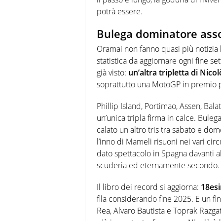
potrà essere.
Bulega dominatore asso
Oramai non fanno quasi più notizia
statistica da aggiornare ogni fine se
già visto:
un’altra tripletta di Ni
soprattutto una MotoGP in premio p
Phillip Island, Portimao, Assen, Ba
un’unica tripla firma in calce. Bule
calato un altro tris
tra sabato e do
l’inno di Mameli risuoni nei vari cir
dato spettacolo in Spagna davanti a
scuderia ed eternamente secondo.
Il libro dei record si aggiorna:
18esi
fila considerando fine 2025. E un fin
Rea, Alvaro Bautista e Toprak Razg