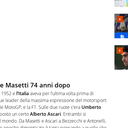
 e Masetti 74 anni dopo
l 1952 e
l’Italia
aveva per l’ultima volta prima di
due leader della massima espressione del motorsport:
ale MotoGP, e la F1. Sulle due ruote c’era
Umberto
noposto un certo
Alberto Ascari
. Entrambi si
 mondo. Da Masetti e Ascari a Bezzecchi e Antonelli,
ivere epoche dimenticate è tanta pensando a quello che