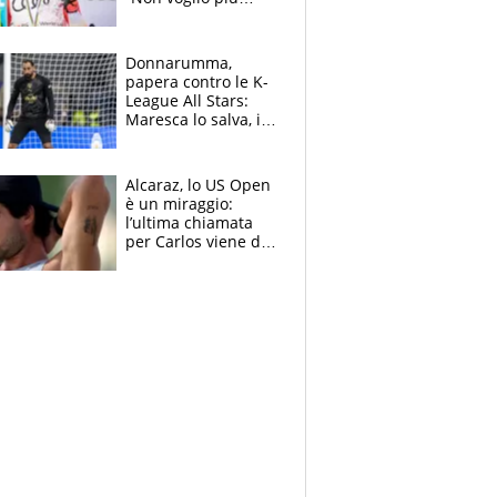
gareggiare”. Visita
decisiva per
Brignone
Donnarumma,
papera contro le K-
League All Stars:
Maresca lo salva, i
tifosi del City lo
attaccano
Alcaraz, lo US Open
è un miraggio:
l’ultima chiamata
per Carlos viene da
New York e
potrebbe
coinvolgere Serena
Williams