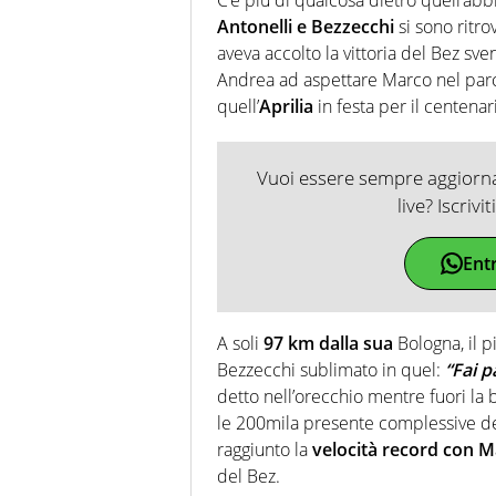
Antonelli e Bezzecchi
si sono ritro
aveva accolto la vittoria del Bez sve
Andrea ad aspettare Marco nel par
quell’
Aprilia
in festa per il centena
Vuoi essere sempre aggiornat
live? Iscrivi
Ent
A soli
97 km dalla sua
Bologna, il p
Bezzecchi sublimato in quel:
“Fai p
detto nell’orecchio mentre fuori la
le 200mila presente complessive d
raggiunto la
velocità record con M
del Bez.