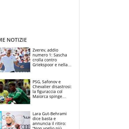
ME NOTIZIE
Zverev, addio
numero 1: Sascha
crolla contro
Griekspoor e nella
sfida a due con
Sinner si conferma
terzo. Quanti malori
PSG, Safonov e
a Montreal
Chevalier disastrosi:
la figuraccia col
Maiorca spinge
Suzuki da Luis
Enrique, Juve a
rischio beffa
Lara Gut-Behrami
dice basta e
annuncia il ritiro:
“Non voglio più