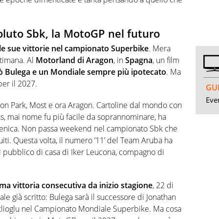
luto Sbk, la MotoGP nel futuro
le sue vittorie nel campionato Superbike
. Mera
ttimana. Al
Motorland di Aragon
, in
Spagna
, un film
colò Bulega e un Mondiale sempre più ipotecato
. Ma
er il 2027.
GUI
Even
laton Park, Most e ora Aragon. Cartoline dal mondo con
gas, mai nome fu più facile da soprannominare, ha
menica. Non passa weekend nel campionato Sbk che
cuiti. Questa volta, il numero ’11’ del Team Aruba ha
l pubblico di casa di Iker Leucona, compagno di
ma vittoria consecutiva da inizio stagione
, 22 di
ale già scritto:
Bulega sarà il successore di Jonathan
atlioglu nel Campionato Mondiale Superbike. Ma cosa