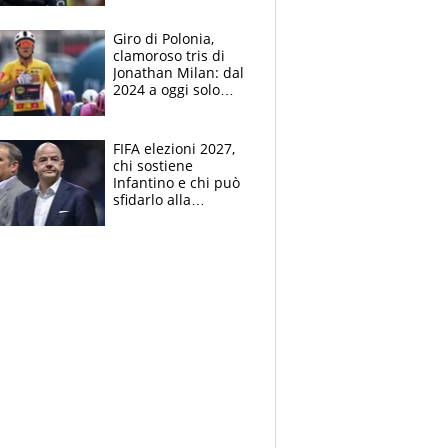
che beffa alla Vuelta
a Burgos
Giro di Polonia,
clamoroso tris di
Jonathan Milan: dal
2024 a oggi solo
Pogacar ha vinto più
di lui. Bene Romele
e Skerl
FIFA elezioni 2027,
chi sostiene
Infantino e chi può
sfidarlo alla
presidenza: la
nuova geografia del
calcio