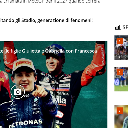
 la chiamata in MotoGP per il 2027 quando correrà
 citando gli Stadio, generazione di fenomeni!
SP
e: le figlie Giulietta e Gabriella con Francesca