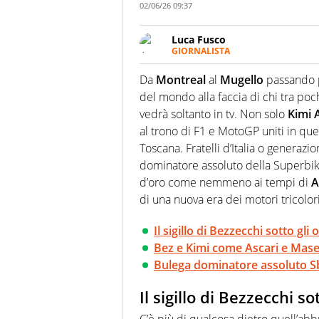
02/06/26 09:37
Luca Fusco
GIORNALISTA
Giornalista multimediale. Quan
spesso e volentieri finisce sul 
Da
Montreal
al
Mugello
passando
del mondo alla faccia di chi tra poc
vedrà soltanto in tv. Non solo
Kimi 
al trono di F1 e MotoGP uniti in quel
Toscana. Fratelli d’Italia o generaz
dominatore assoluto della Superbike
d’oro come nemmeno ai tempi di
A
di una nuova era dei motori tricolori 
Il sigillo di Bezzecchi sotto gli 
Bez e Kimi come Ascari e Mase
Bulega dominatore assoluto Sb
Il sigillo di Bezzecchi so
C’è più di qualcosa dietro quell’abb