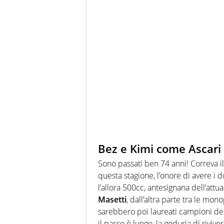
Bez e Kimi come Ascari
Sono passati ben 74 anni! Correva i
questa stagione, l’onore di avere
i 
l’allora 500cc, antesignana dell’attu
Masetti
, dall’altra parte tra le mo
sarebbero poi laureati campioni del
il passo è lungo, la goduria di riv