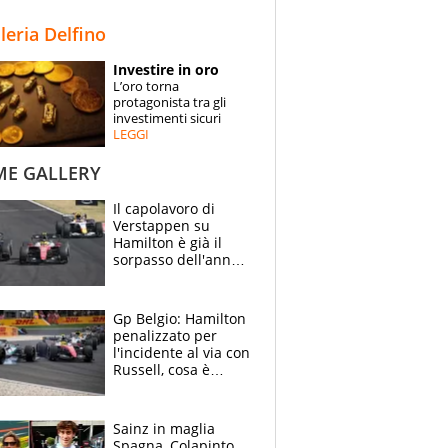
STORIE
lleria Delfino
SPECIALI
Investire in oro
L’oro torna
ESPERTI
protagonista tra gli
investimenti sicuri
LEGGI
CONTATTI
ME GALLERY
Il capolavoro di
Verstappen su
Hamilton è già il
sorpasso dell'anno:
che smacco Lewis,
come Abu Dhabi
2021
Gp Belgio: Hamilton
penalizzato per
l'incidente al via con
Russell, cosa è
successo. Mercedes
out, 5" a Lewis
Sainz in maglia
Spagna, Colapinto