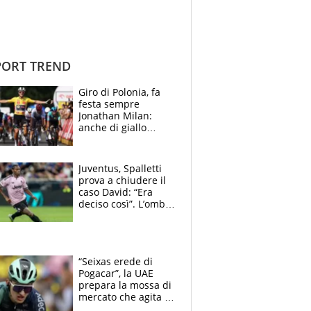
ORT TREND
Giro di Polonia, fa
festa sempre
Jonathan Milan:
anche di giallo
vestito, il friulano
non ha rivali (bene
Malucelli, terzo)
Juventus, Spalletti
prova a chiudere il
caso David: “Era
deciso così”. L’ombra
di Zirkzee e la
sentenza dei tifosi
“Seixas erede di
Pogacar”, la UAE
prepara la mossa di
mercato che agita la
Francia. Ciccone,