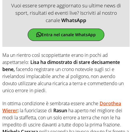
Vuoi essere sempre aggiornato su ultime news di
sport, risultati ed eventi live? Iscriviti al nostro
canale
WhatsApp
Entra nel canale WhatsApp
Ma un rientro così scoppiettante erano in pochi ad
aspettarselo:
Lisa ha dimostrato di stare decisamente
bene,
facendo registrare un crono notevole sugli sci e
rivelandosi implacabile anche al poligono, non avendo
dovuto utilizzare alcuna ricarica a terra e commettendo un
unico errore in piedi.
In ottima condizione è sembrata essere anche
Dorothea
Wierer
:
la fuoriclasse di
Rasun
ha aperto nel migliore dei
modi la staffetta, con un solo errore a terra che non le ha
impedito di uscire davanti a tutte dopo la prima frazione.
Michela Carrara
nella seconda ha invece dovuto far fronte a