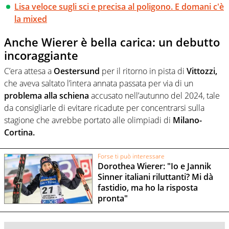
Lisa veloce sugli sci e precisa al poligono. E domani c'è
la mixed
Anche Wierer è bella carica: un debutto
incoraggiante
C’era attesa a
Oestersund
per il ritorno in pista di
Vittozzi,
che aveva saltato l’intera annata passata per via di un
problema alla schiena
accusato nell’autunno del 2024, tale
da consigliarle di evitare ricadute per concentrarsi sulla
stagione che avrebbe portato alle olimpiadi di
Milano-
Cortina.
Forse ti può interessare
Dorothea Wierer: "Io e Jannik
Sinner italiani riluttanti? Mi dà
fastidio, ma ho la risposta
pronta"