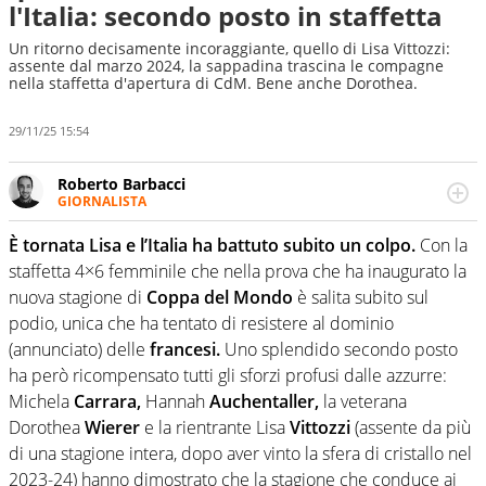
l'Italia: secondo posto in staffetta
Un ritorno decisamente incoraggiante, quello di Lisa Vittozzi:
assente dal marzo 2024, la sappadina trascina le compagne
nella staffetta d'apertura di CdM. Bene anche Dorothea.
29/11/25 15:54
Roberto Barbacci
GIORNALISTA
Giornalista (pubblicista) sportivo a tutto campo, è il
tuttologo di Virgilio Sport. Provate a chiedergli di boxe, di
È tornata Lisa e l’Italia ha battuto subito un colpo.
Con la
scherma, di volley o di curling: ve ne farà innamorare
staffetta 4×6 femminile che nella prova che ha inaugurato la
nuova stagione di
Coppa del Mondo
è salita subito sul
podio, unica che ha tentato di resistere al dominio
(annunciato) delle
francesi.
Uno splendido secondo posto
ha però ricompensato tutti gli sforzi profusi dalle azzurre:
Michela
Carrara,
Hannah
Auchentaller,
la veterana
Dorothea
Wierer
e la rientrante Lisa
Vittozzi
(assente da più
di una stagione intera, dopo aver vinto la sfera di cristallo nel
2023-24) hanno dimostrato che la stagione che conduce ai