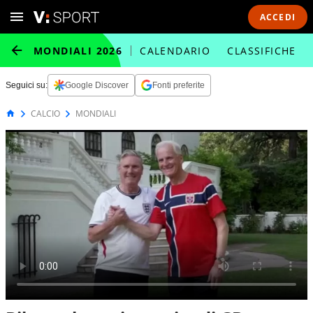
ACCEDI
MONDIALI 2026
CALENDARIO
CLASSIFICHE
Seguici su:
Google Discover
Fonti preferite
CALCIO
MONDIALI