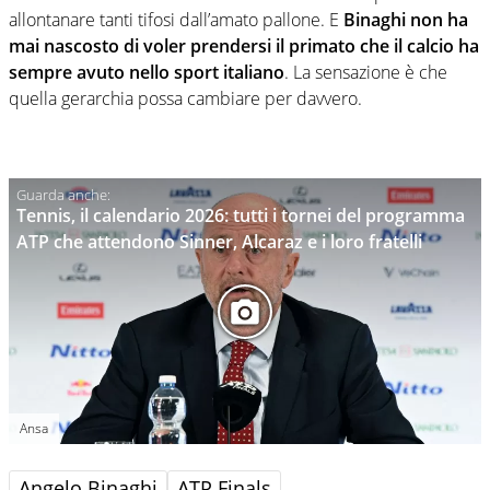
allontanare tanti tifosi dall’amato pallone. E
Binaghi non ha
mai nascosto di voler prendersi il primato che il calcio ha
sempre avuto nello sport italiano
. La sensazione è che
quella gerarchia possa cambiare per davvero.
Tennis, il calendario 2026: tutti i tornei del programma
ATP che attendono Sinner, Alcaraz e i loro fratelli
Ansa
Angelo Binaghi
ATP Finals