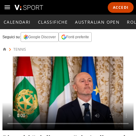
ACCEDI
CALENDARI
CLASSIFICHE
AUSTRALIAN OPEN
RO
Seguici su:
Google Discover
Fonti preferite
TENNIS