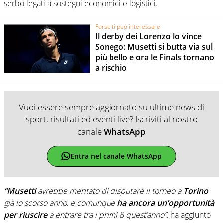
serbo legati a sostegni economici e logistici.
Forse ti può interessare
Il derby dei Lorenzo lo vince
Sonego: Musetti si butta via sul
più bello e ora le Finals tornano
a rischio
Vuoi essere sempre aggiornato su ultime news di
sport, risultati ed eventi live? Iscriviti al nostro
canale
WhatsApp
Entra nel canale WhatsApp
“Musetti
avrebbe meritato di disputare il torneo a
Torino
già lo scorso anno, e comunque
ha ancora un’opportunità
per riuscire
a entrare tra i primi 8 quest’anno”,
ha aggiunto