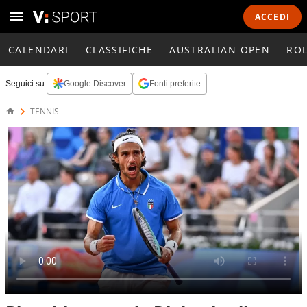
ACCEDI
CALENDARI
CLASSIFICHE
AUSTRALIAN OPEN
RO
Seguici su:
Google Discover
Fonti preferite
TENNIS