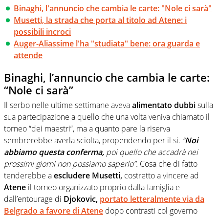
Binaghi, l'annuncio che cambia le carte: "Nole ci sarà"
Musetti, la strada che porta al titolo ad Atene: i
possibili incroci
Auger-Aliassime l'ha "studiata" bene: ora guarda e
attende
Binaghi, l’annuncio che cambia le carte:
“Nole ci sarà”
Il serbo nelle ultime settimane aveva
alimentato dubbi
sulla
sua partecipazione a quello che una volta veniva chiamato il
torneo “dei maestri”, ma a quanto pare la riserva
sembrerebbe averla sciolta, propendendo per il si.
“
Noi
abbiamo questa conferma,
poi quello che accadrà nei
prossimi giorni non possiamo saperlo”.
Cosa che di fatto
tenderebbe a
escludere Musetti,
costretto a vincere ad
Atene
il torneo organizzato proprio dalla famiglia e
dall’entourage di
Djokovic,
portato letteralmente via da
Belgrado a favore di Atene
dopo contrasti col governo