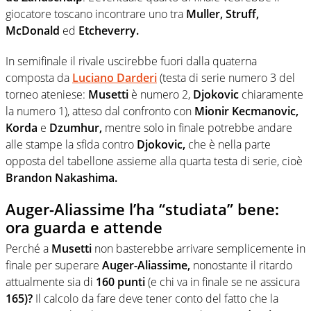
giocatore toscano incontrare uno tra
Muller, Struff,
McDonald
ed
Etcheverry.
In semifinale il rivale uscirebbe fuori dalla quaterna
composta da
Luciano Darderi
(testa di serie numero 3 del
torneo ateniese:
Musetti
è numero 2,
Djokovic
chiaramente
la numero 1), atteso dal confronto con
Mionir Kecmanovic,
Korda
e
Dzumhur,
mentre solo in finale potrebbe andare
alle stampe la sfida contro
Djokovic,
che è nella parte
opposta del tabellone assieme alla quarta testa di serie, cioè
Brandon Nakashima.
Auger-Aliassime l’ha “studiata” bene:
ora guarda e attende
Perché a
Musetti
non basterebbe arrivare semplicemente in
finale per superare
Auger-Aliassime,
nonostante il ritardo
attualmente sia di
160 punti
(e chi va in finale se ne assicura
165)?
Il calcolo da fare deve tener conto del fatto che la