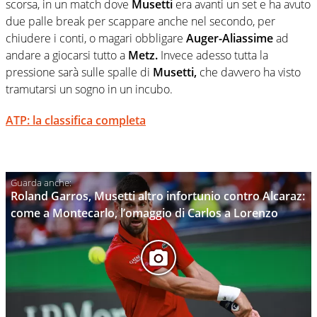
scorsa, in un match dove
Musetti
era avanti un set e ha avuto
due palle break per scappare anche nel secondo, per
chiudere i conti, o magari obbligare
Auger-Aliassime
ad
andare a giocarsi tutto a
Metz.
Invece adesso tutta la
pressione sarà sulle spalle di
Musetti,
che davvero ha visto
tramutarsi un sogno in un incubo.
ATP: la classifica completa
Roland Garros, Musetti altro infortunio contro Alcaraz:
come a Montecarlo, l’omaggio di Carlos a Lorenzo