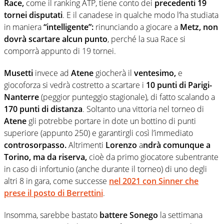
Race,
come il ranking ATP, tiene conto dei
precedenti 19
tornei disputati
. E il canadese in qualche modo l’ha studiata
in maniera
“intelligente”:
rinunciando a giocare a
Metz,
non
dovrà scartare alcun punto
, perché la sua Race si
comporrà appunto di 19 tornei.
Musetti
invece ad
Atene
giocherà il
ventesimo,
e
giocoforza si vedrà costretto a scartare i
10 punti di Parigi-
Nanterre
(peggior punteggio stagionale), di fatto scalando a
170 punti di distanza
. Soltanto una vittoria nel torneo di
Atene
gli potrebbe portare in dote un bottino di punti
superiore (appunto 250) e garantirgli così l’immediato
controsorpasso.
Altrimenti
Lorenzo
a
ndrà comunque a
Torino, ma da riserva,
cioè da primo giocatore subentrante
in caso di infortunio (anche durante il torneo) di uno degli
altri 8 in gara, come successe
nel 2021 con Sinner che
prese il posto di Berrettini
.
Insomma, sarebbe bastato
battere Sonego
la settimana