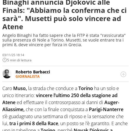
Binaghi annuncia Djokovic alle
Finals: "Abbiamo la conferma che ci
sarà". Musetti può solo vincere ad
Atene
Angelo Binaghi ha fatto sapere che la FITP è stata "rassicurata"
sulla presenza di Nole a Torino. Musetti, se vuole entrare tra i
primi 8, deve vincere per forza in Grecia.
03/11/25 18:14
5 min di lettura
Roberto Barbacci
GIORNALISTA
Giornalista (pubblicista) sportivo a tutto campo, è il
tuttologo di Virgilio Sport. Provate a chiedergli di boxe, di
Caro
Muso,
la strada che conduce a
Torino
ha un solo e
scherma, di volley o di curling: ve ne farà innamorare
unico itinerario:
vincere l’ultimo 250 della stagione ad
Atene
ed effettuare il controsorpasso ai danni di
Auger-
Aliassime,
che con la finale conquistata a
Parigi-Nanterre
s’è guadagnato una settimana di riposo e la sensazione che
lui,
tra i primi 8 della Race
, un posto se l’è garantito. E anche
uno in tabellone a
Torino,
perché
Novak Djokovic
a