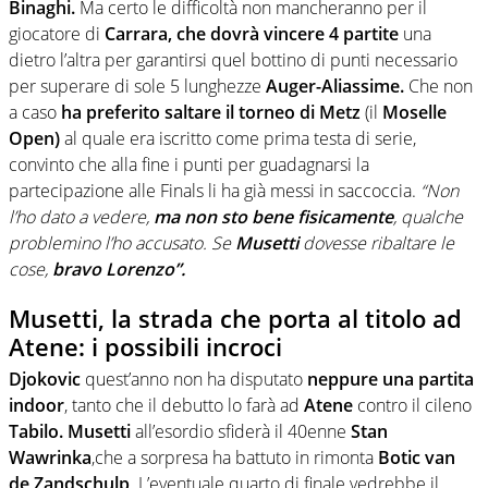
Binaghi.
Ma certo le difficoltà non mancheranno per il
giocatore di
Carrara, che dovrà vincere 4 partite
una
dietro l’altra per garantirsi quel bottino di punti necessario
per superare di sole 5 lunghezze
Auger-Aliassime.
Che non
a caso
ha preferito saltare il torneo di Metz
(il
Moselle
Open)
al quale era iscritto come prima testa di serie,
convinto che alla fine i punti per guadagnarsi la
partecipazione alle Finals li ha già messi in saccoccia.
“Non
l’ho dato a vedere,
ma non sto bene fisicamente
, qualche
problemino l’ho accusato. Se
Musetti
dovesse ribaltare le
cose,
bravo Lorenzo”.
Musetti, la strada che porta al titolo ad
Atene: i possibili incroci
Djokovic
quest’anno non ha disputato
neppure
una partita
indoor
, tanto che il debutto lo farà ad
Atene
contro il cileno
Tabilo. Musetti
all’esordio sfiderà il 40enne
Stan
Wawrinka
,che a sorpresa ha battuto in rimonta
Botic van
de Zandschulp
. L’eventuale quarto di finale vedrebbe il