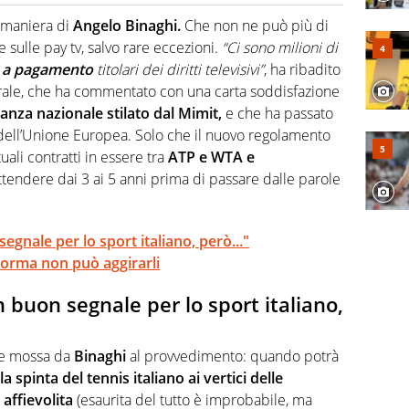
o a tutto campo, è il tuttologo di Virgilio Sport. Provate a
 di volley o di curling: ve ne farà innamorare
a maniera di
Angelo Binaghi.
Che non ne può più di
 sulle pay tv, salvo rare eccezioni.
“Ci sono milioni di
tv a pagamento
titolari dei diritti televisivi”
, ha ribadito
erale, che ha commentato con una carta soddisfazione
vanza nazionale stilato dal Mimit,
e che ha passato
 dell’Unione Europea. Solo che il nuovo regolamento
uali contratti in essere tra
ATP e WTA e
attendere dai 3 ai 5 anni prima di passare dalle parole
egnale per lo sport italiano, però..."
a norma non può aggirarli
 buon segnale per lo sport italiano,
ale mossa da
Binaghi
al provvedimento: quando potrà
la spinta del tennis italiano ai vertici delle
 affievolita
(esaurita del tutto è improbabile, ma