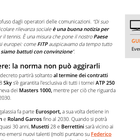
ofuso dagli operatori delle comunicazioni.
“Di suo
icolare rilevanza sociale
è una buona notizia per
r il tennis. È una misura che pone il nostro
Paese
GUI
esi europei: come
FITP
auspicavamo da tempo tutto
Even
i siamo battuti con convinzione
”.
sere: la norma non può aggirarli
 decreto partirà soltanto
al termine dei contratti
28
Sky
s’è garantita l’esclusiva di tutti i tornei
ATP 250
eneva dei
Masters 1000,
mentre per ciò che riguarda
 2030.
galassia fa parte
Eurosport,
a sua volta detiene in
n
e
Roland Garros
fino al 2030. Quando si potrà
quasi 30 anni,
Musetti
28 e
Berrettini
sarà vicino ai
no emersi nuovi talenti (molti puntano su
Federico