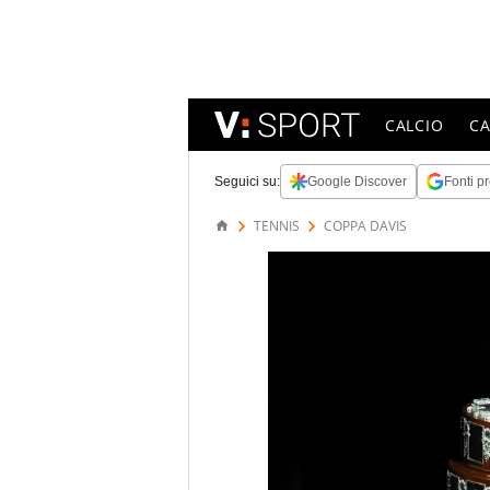
CALCIO
C
Seguici su:
Google Discover
Fonti pr
TENNIS
COPPA DAVIS