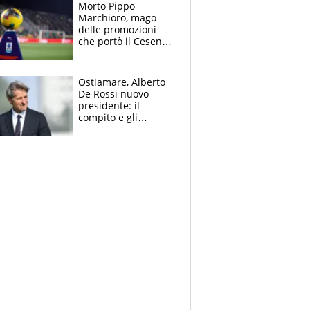
Morto Pippo
Marchioro, mago
delle promozioni
che portò il Cesena
in Europa e scoprì
per primo la classe
di Baresi
Ostiamare, Alberto
De Rossi nuovo
presidente: il
compito e gli
obiettivi ricevuti dal
figlio Daniele