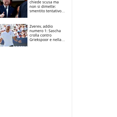
chiede scusa ma
non si dimette:
smentito tentativo di
corruzione al
Marocco
Zverev, addio
numero 1: Sascha
crolla contro
Griekspoor e nella
sfida a due con
Sinner si conferma
terzo. Quanti malori
a Montreal