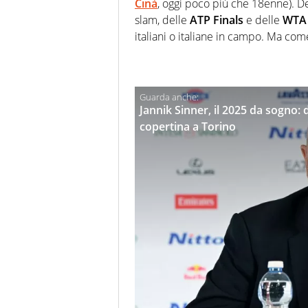
Cinà
, oggi poco più che 18enne). Del
slam, delle
ATP Finals
e delle
WTA 
italiani o italiane in campo. Ma com
Jannik Sinner, il 2025 da sogno: 
copertina a Torino