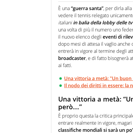
Giornalista (pubblicista) sportiv
chiedergli di boxe, di scherma,
È una
“guerra santa”
, per dirla all
vedere il tennis relegato unicamente
italiani
in balia della lobby delle 
una volta di più il numero uno fed
il nuovo elenco degli
eventi di rile
dopo mesi di attesa il vaglio anche
entrerà in vigore al termine degli att
broadcaster
, e di fatto bisognerà 
ai fatti.
Una vittoria a metà: "Un buon s
Il nodo dei diritti in essere: l
Una vittoria a metà: “Un
però…”
È proprio questa la critica princip
entrare realmente in vigore, magari
classifiche mondiali si sarà un po’