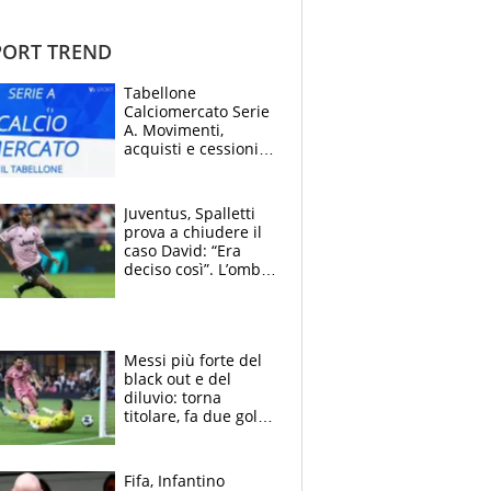
ORT TREND
Tabellone
Calciomercato Serie
A. Movimenti,
acquisti e cessioni:
estate 2026-27
Juventus, Spalletti
prova a chiudere il
caso David: “Era
deciso così”. L’ombra
di Zirkzee e la
sentenza dei tifosi
Messi più forte del
black out e del
diluvio: torna
titolare, fa due gol e
un assist e trascina
l'Inter Miami, altro
che ritiro
Fifa, Infantino