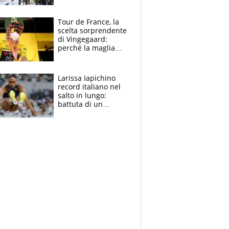
rito della Norvegia
di Haaland e
compagni
Tour de France, la
scelta sorprendente
di Vingegaard:
perché la maglia
gialla indossa la
mascherina, il
rischio da evitare
Larissa Iapichino
record italiano nel
salto in lungo:
battuta di un
centimetro mamma
Fiona May