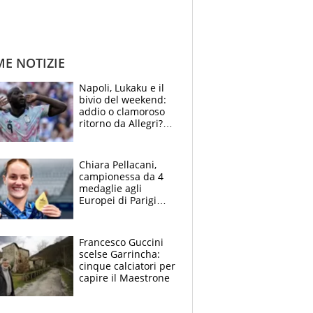
ME NOTIZIE
Napoli, Lukaku e il
bivio del weekend:
addio o clamoroso
ritorno da Allegri?
Gli scenari
Chiara Pellacani,
campionessa da 4
medaglie agli
Europei di Parigi
2026: papà
Giampaolo
giornalista, mamma
Francesco Guccini
Francesca
scelse Garrincha:
Insegnante e il
cinque calciatori per
fratello calciatore
capire il Maestrone