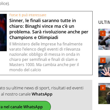
lice).
Forse ti può interessare
Sinner, le finali saranno tutte in
ULTI
chiaro: Binaghi vince ma c’è un
problema. Sarà rivoluzione anche per
Champions e Olimpiadi
Il Ministero delle Imprese ha finalmente
varato l’elenco degli eventi di rilevanza
nazionale: obbligo di messa in onda in
chiaro per semifinali e finali di slam e
Masters 1000. Ma cambia anche per il
mondo del calcio
o su ultime news di sport, risultati ed eventi
ti al nostro canale
WhatsApp
ra nel canale WhatsApp