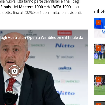
la nuova lista fanno parte semifinali e finali degli
Finals,
dei
Masters 1000
e dei
WTA 1000,
con
SP
e detto, fino al 2029/2031 con limitazioni evidenti.
dagli Australian Open a Wimbledon e il finale da