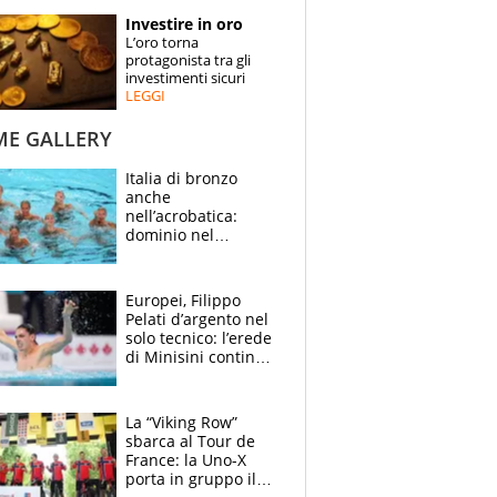
STORIE
Investire in oro
L’oro torna
SPECIALI
protagonista tra gli
investimenti sicuri
LEGGI
ESPERTI
ME GALLERY
CONTATTI
Italia di bronzo
anche
nell’acrobatica:
dominio nel
medagliere, ora
tocca a Ceccon, Curti
e compagni
Europei, Filippo
continuare
Pelati d’argento nel
solo tecnico: l’erede
di Minisini continua
a stupire, Los
Angeles è già nel
mirino
La “Viking Row”
sbarca al Tour de
France: la Uno-X
porta in gruppo il