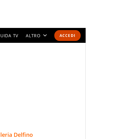
UIDA TV
ALTRO
ACCEDI
CALENDARI E CLASSIFICHE
ALTRI SPORT
MONDIALI 2026
OLIMPIADI
GOSSIP
LIFESTYLE
lleria Delfino