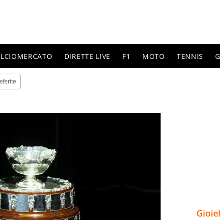
ALCIOMERCATO
DIRETTE LIVE
F1
MOTO
TENNIS
G
eferite
Gioie