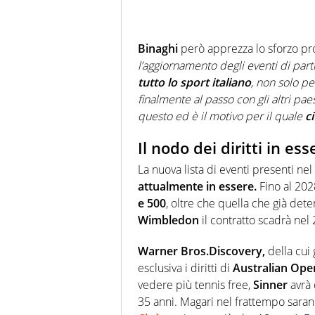
Binaghi
però apprezza lo sforzo pr
l’aggiornamento degli eventi di part
tutto lo sport italiano
, non solo pe
finalmente al passo con gli altri pa
questo ed è il motivo per il quale
c
Il nodo dei diritti in es
La nuova lista di eventi presenti nel
attualmente in essere.
Fino al 20
e 500
, oltre che quella che già det
Wimbledon
il contratto scadrà nel
Warner Bros.Discovery,
della cui 
esclusiva i diritti di
Australian Ope
vedere più tennis free,
Sinner
avrà 
35 anni. Magari nel frattempo saran