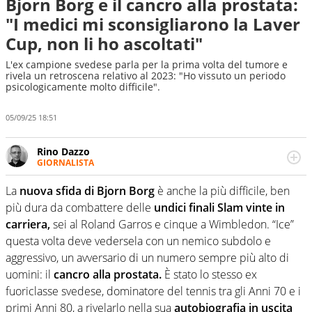
Bjorn Borg e il cancro alla prostata:
"I medici mi sconsigliarono la Laver
Cup, non li ho ascoltati"
L'ex campione svedese parla per la prima volta del tumore e
rivela un retroscena relativo al 2023: "Ho vissuto un periodo
psicologicamente molto difficile".
05/09/25 18:51
Rino Dazzo
GIORNALISTA
Se mai ci fosse modo di traslare il glossario del calcio in
una nicchia di esperti, lui ne farebbe parte. Non si perde
La
nuova sfida di Bjorn Borg
è anche la più difficile, ben
una svista arbitrale né gli umori social del mondo delle
più dura da combattere delle
undici finali Slam vinte in
curve
carriera,
sei al Roland Garros e cinque a Wimbledon. “Ice”
questa volta deve vedersela con un nemico subdolo e
aggressivo, un avversario di un numero sempre più alto di
uomini: il
cancro alla prostata.
È stato lo stesso ex
fuoriclasse svedese, dominatore del tennis tra gli Anni 70 e i
primi Anni 80, a rivelarlo nella sua
autobiografia in uscita