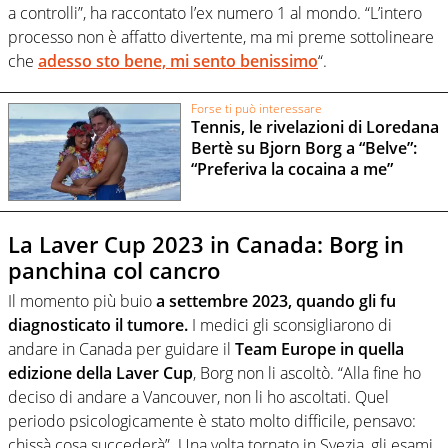
a controlli”, ha raccontato l’ex numero 1 al mondo. “L’intero
processo non è affatto divertente, ma mi preme sottolineare
che
adesso sto bene, mi sento benissimo
“.
Forse ti può interessare
Tennis, le rivelazioni di Loredana
Bertè su Bjorn Borg a “Belve”:
“Preferiva la cocaina a me”
La Laver Cup 2023 in Canada: Borg in
panchina col cancro
Il momento più buio
a settembre 2023, quando gli fu
diagnosticato il tumore.
I medici gli sconsigliarono di
andare in Canada per guidare il
Team Europe in quella
edizione della Laver Cup
, Borg non li ascoltò. “Alla fine ho
deciso di andare a Vancouver, non li ho ascoltati. Quel
periodo psicologicamente è stato molto difficile, pensavo:
chissà cosa succederà”. Una volta tornato in Svezia, gli esami