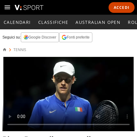
ACCEDI
CALENDARI
CLASSIFICHE
AUSTRALIAN OPEN
RO
Seguici su:
Google Discover
Fonti preferite
TENNIS