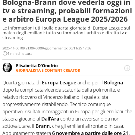
Bologna-Brann dove vederla oggi in
tv e streaming, probabili formazioni
e arbitro Europa League 2025/2026
Le informazioni utili sulla quarta giornata di Europa League sul
match degli emiliani: tutto su formazioni, arbitro e diretta tv e
streaming
2025-11-06T09:21:00+0000
Aggiornamento:
06/11/25 17:36
4 min di lettura
Elisabetta D'Onofrio
GIORNALISTA E CONTENT CREATOR
Giornalista professionista dal 2007, scrive per curiosità
personale e necessità: soprattutto di calcio, di sport e dei
Quarta giornata di
Europa League
anche per il
Bologna
suoi protagonisti, concedendosi innocenti evasioni
dopo la complicata vicenda scaturita dalla polmonite, e
nell'ambito della creazione di format. Un tempo ala
relativo ricovero di Vincenzo Italiano il quale si sta
destra, oggi si sente a suo agio nel ruolo di libero. Cura
progressivamente ristabilendo. Tecnico comunque
una classifica riservata dei migliori 5 calciatori di sempre.
operativo, risultati incoraggianti in Europa per gli emiliani che
stasera giocano al
Dall’Ara
contro un avversario da non
sottovalutare, il
Brann,
che gli emiliani affrontano in casa.
Appuntamento stasera
6 novembre a partire dalle ore 21.