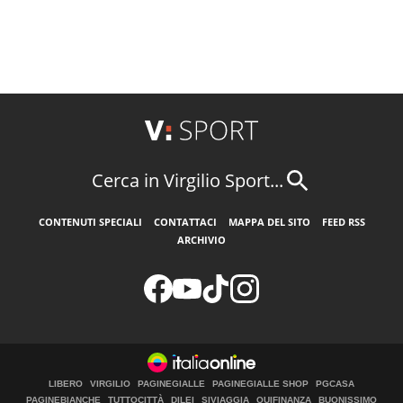
Cerca in Virgilio Sport...
CONTENUTI SPECIALI
CONTATTACI
MAPPA DEL SITO
FEED RSS
ARCHIVIO
LIBERO
VIRGILIO
PAGINEGIALLE
PAGINEGIALLE SHOP
PGCASA
PAGINEBIANCHE
TUTTOCITTÀ
DILEI
SIVIAGGIA
QUIFINANZA
BUONISSIMO