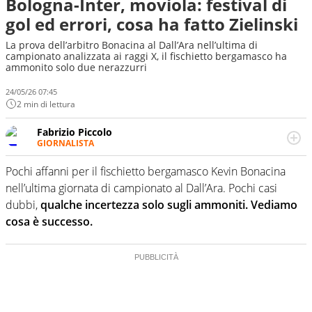
Bologna-Inter, moviola: festival di
gol ed errori, cosa ha fatto Zielinski
La prova dell’arbitro Bonacina al Dall’Ara nell’ultima di
campionato analizzata ai raggi X, il fischietto bergamasco ha
ammonito solo due nerazzurri
24/05/26 07:45
2 min di lettura
Fabrizio Piccolo
GIORNALISTA
Nella sua carriera ha seguito numerose manifestazioni
sportive e collaborato con agenzie e testate. Esperienza,
Pochi affanni per il fischietto bergamasco Kevin Bonacina
competenza, conoscenza e memoria storica. Si occupa
nell’ultima giornata di campionato al Dall’Ara. Pochi casi
prevalentemente di calcio
dubbi,
qualche incertezza solo sugli ammoniti. Vediamo
cosa è successo.