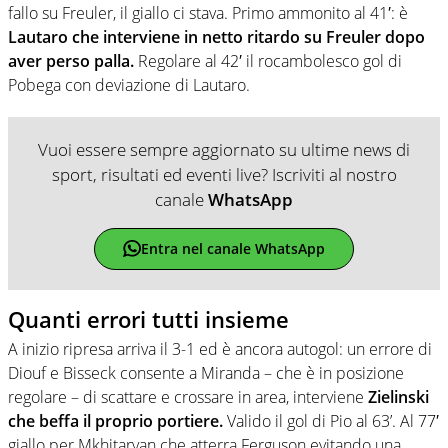
fallo su Freuler, il giallo ci stava. Primo ammonito al 41′: è
Lautaro che interviene in netto ritardo su Freuler dopo
aver perso palla.
Regolare al 42′ il rocambolesco gol di
Pobega con deviazione di Lautaro.
Vuoi essere sempre aggiornato su ultime news di
sport, risultati ed eventi live? Iscriviti al nostro
canale
WhatsApp
Entra nel canale WhatsApp
Quanti errori tutti insieme
A inizio ripresa arriva il 3-1 ed è ancora autogol: un errore di
Diouf e Bisseck consente a Miranda – che è in posizione
regolare – di scattare e crossare in area, interviene
Zielinski
che beffa il proprio portiere.
Valido il gol di Pio al 63’. Al 77′
giallo per Mkhitaryan che atterra Ferguson evitando una