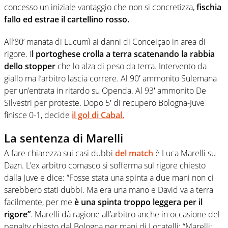
concesso un iniziale vantaggio che non si concretizza,
fischia
fallo ed estrae il cartellino rosso.
All’80’ manata di Lucumì ai danni di Conceiçao in area di
rigore. I
l portoghese crolla a terra scatenando la rabbia
dello stopper
che lo alza di peso da terra. Intervento da
giallo ma l’arbitro lascia correre. Al 90′ ammonito Sulemana
per un’entrata in ritardo su Openda. Al 93′ ammonito De
Silvestri per proteste. Dopo 5′ di recupero Bologna-Juve
finisce 0-1, decide
il gol di Cabal.
La sentenza di Marelli
A fare chiarezza sui casi dubbi
del match
è Luca Marelli su
Dazn. L’ex arbitro comasco si sofferma sul rigore chiesto
dalla Juve e dice: “Fosse stata una spinta a due mani non ci
sarebbero stati dubbi. Ma era una mano e David va a terra
facilmente, per me
è una spinta troppo leggera per il
rigore”
. Marelli dà ragione all’arbitro anche in occasione del
penalty chiesto dal Bologna per mani di Locatelli: “Marelli: