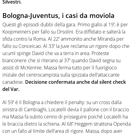
Silvestri.
Bologna-Juventus, i casi da moviola
Questi gli episodi dubbi della gara. Primo giallo al 19′, è per
Koopmeiners per fallo su Orsolini. Era diffidato e salterà la
sfida contro la Roma. Al 22′ ammonito anche Miranda per
fallo su Conceicao. Al 33′ la Juve reclama un rigore dopo che
ucumì spinge David che va a terra in area. Proteste
bianconere che si riterano al 37′ quando David segna su
assist di McKennie. Massa ferma tutto per il fuorigioco
iniziale del centrocampista sulla spizzata dell’attaccante
canadese.
Decisione confermata anche dal silent check
del Var.
Al 59′ è il Bologna a chiedere il penalty: su un cross dalla
sinistra di Cambiaghi, Locatelli devia il pallone con il braccio
ma Massa fa subito cenno di proseguire poiché Locatelli ha
le braccia dietro la schiena. Al 68′ Heggem strattona Openda
con un fallo al limite dell’area di rigore. Massa, dopo aver