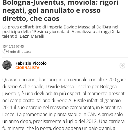
Bologna-Juventus, moviola: rigori
negati, gol annullato e rosso
diretto, che caos
La prova dell’arbitro di Imperia Davide Massa al Dall’Ara nel
posticipo della 15esima giornata di A analizzata ai raggi X dal
talent di Dazn Marelli
15/12/25 07:45
4 min di lettura
Fabrizio Piccolo
GIORNALISTA
Nella sua carriera ha seguito numerose manifestazioni
sportive e collaborato con agenzie e testate. Esperienza,
Quarantuno anni, bancario, internazionale con oltre 200 gare
competenza, conoscenza e memoria storica. Si occupa
di serie A alle spalle, Davide Massa – scelto per Bologna-
prevalentemente di calcio
Juventus, è uno degli arbitri più esperti al momento presenti
nel campionato italiano di Serie A. Risale infatti al gennaio
2011 il suo esordio nel massimo campionato, in Fiorentina-
Lecce. La promozione in pianta stabile in CAN A arriva solo
un anno dopo, precisamente a luglio del 2012. Una carriera
fulminante, che lo porta, dopo appena un paio d’anni, a