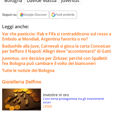
Bologna
Davide Massa
Juventus
Seguici su:
Google Discover
Fonti preferite
Leggi anche:
Var che pasticcio: Ifab e Fifa si contraddicono sul rosso a
Embolo ai Mondiali, Argentina favorita o no?
Badiashile alla Juve, Carnevali si gioca la carta Conceicao
per beffare il Napoli: Allegri deve “accontentarsi” di Gatti
Juventus, ore decisive per Zirkzee: perché con Spalletti
l’ex Bologna può cambiare il volto dei bianconeri
Tutte le notizie del Bologna
Gioielleria Delfino
Investire in oro
L’oro torna protagonista tra gli investimenti
sicuri
LEGGI