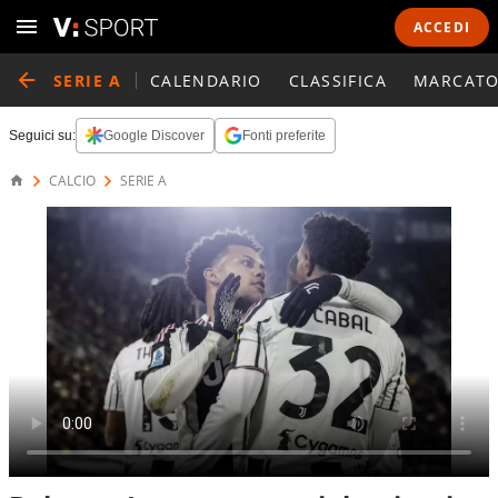
ACCEDI
SERIE A
CALENDARIO
CLASSIFICA
MARCATO
Seguici su:
Google Discover
Fonti preferite
CALCIO
SERIE A