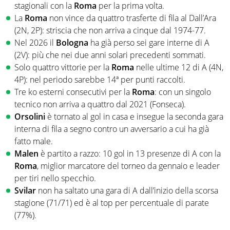
stagionali con la
Roma
per la prima volta.
La
Roma
non vince da quattro trasferte di fila al Dall’Ara
(2N, 2P): striscia che non arriva a cinque dal 1974-77.
Nel 2026 il
Bologna
ha già perso sei gare interne di A
(2V): più che nei due anni solari precedenti sommati.
Solo quattro vittorie per la
Roma
nelle ultime 12 di A (4N,
4P): nel periodo sarebbe 14ª per punti raccolti.
Tre ko esterni consecutivi per la
Roma
: con un singolo
tecnico non arriva a quattro dal 2021 (Fonseca).
Orsolini
è tornato al gol in casa e insegue la seconda gara
interna di fila a segno contro un avversario a cui ha già
fatto male.
Malen
è partito a razzo: 10 gol in 13 presenze di A con la
Roma
, miglior marcatore del torneo da gennaio e leader
per tiri nello specchio.
Svilar
non ha saltato una gara di A dall’inizio della scorsa
stagione (71/71) ed è al top per percentuale di parate
(77%).