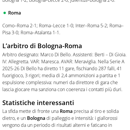
Bologna 1-2; Bologna–Lecce 2-0; Juventus–Bologna 2-0.
Roma
Como–Roma 2-1; Roma–Lecce 1-0; Inter–Roma 5-2; Roma–
Pisa 3-0; Roma–Atalanta 1-1.
L’arbitro di Bologna-Roma
Arbitro designato: Marco Di Bello. Assistenti: Berti – Di Gioia.
IV: Allegretta. VAR: Maresca. AVAR: Meraviglia. Nella Serie A
2025-26 Di Bello ha diretto 11 gare, fischiando 287 falli, 41
fuorigioco, 3 rigori; media di 2,4 ammonizioni a partita e 1
espulsione complessiva: numeri da direttore di gara che
lascia giocare ma sanziona con coerenza i contatti più duri.
Statistiche interessanti
La sfida mette di fronte una
Roma
precisa al tiro e solida
dietro, e un
Bologna
di palleggio e intensità: i giallorossi
vengono da un periodo di risultati alterni e faticano in