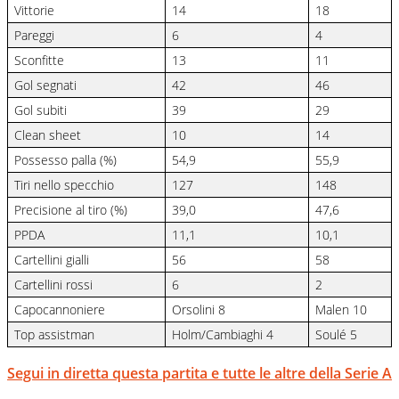
Vittorie
14
18
Pareggi
6
4
Sconfitte
13
11
Gol segnati
42
46
Gol subiti
39
29
Clean sheet
10
14
Possesso palla (%)
54,9
55,9
Tiri nello specchio
127
148
Precisione al tiro (%)
39,0
47,6
PPDA
11,1
10,1
Cartellini gialli
56
58
Cartellini rossi
6
2
Capocannoniere
Orsolini 8
Malen 10
Top assistman
Holm/Cambiaghi 4
Soulé 5
Segui in diretta questa partita e tutte le altre della Serie A