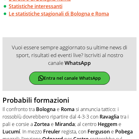
Statistiche interessanti
Le statistiche stagionali di Bologna e Roma
Vuoi essere sempre aggiornato su ultime news di
sport, risultati ed eventi live? Iscriviti al nostro
canale
WhatsApp
Entra nel canale WhatsApp
Probabili formazioni
Il confronto tra
Bologna
e
Roma
si annuncia tattico: i
rossoblù dovrebbero ripartire dal 4-3-3 con
Ravaglia
tra i
pali e corsie a
Zortea
e
Miranda
; al centro
Heggem
e
Lucumí
. In mezzo
Freuler
regista, con
Ferguson
e
Pobega