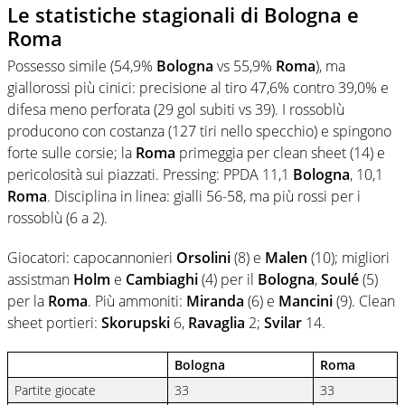
Le statistiche stagionali di Bologna e
Roma
Possesso simile (54,9%
Bologna
vs 55,9%
Roma
), ma
giallorossi più cinici: precisione al tiro 47,6% contro 39,0% e
difesa meno perforata (29 gol subiti vs 39). I rossoblù
producono con costanza (127 tiri nello specchio) e spingono
forte sulle corsie; la
Roma
primeggia per clean sheet (14) e
pericolosità sui piazzati. Pressing: PPDA 11,1
Bologna
, 10,1
Roma
. Disciplina in linea: gialli 56-58, ma più rossi per i
rossoblù (6 a 2).
Giocatori: capocannonieri
Orsolini
(8) e
Malen
(10); migliori
assistman
Holm
e
Cambiaghi
(4) per il
Bologna
,
Soulé
(5)
per la
Roma
. Più ammoniti:
Miranda
(6) e
Mancini
(9). Clean
sheet portieri:
Skorupski
6,
Ravaglia
2;
Svilar
14.
Bologna
Roma
Partite giocate
33
33