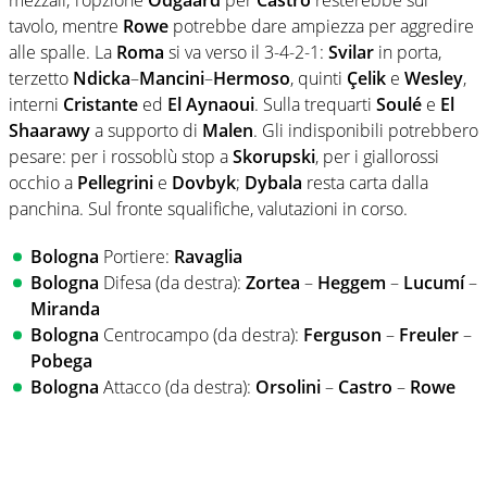
mezzali; l’opzione
Odgaard
per
Castro
resterebbe sul
tavolo, mentre
Rowe
potrebbe dare ampiezza per aggredire
alle spalle. La
Roma
si va verso il 3-4-2-1:
Svilar
in porta,
terzetto
Ndicka
–
Mancini
–
Hermoso
, quinti
Çelik
e
Wesley
,
interni
Cristante
ed
El Aynaoui
. Sulla trequarti
Soulé
e
El
Shaarawy
a supporto di
Malen
. Gli indisponibili potrebbero
pesare: per i rossoblù stop a
Skorupski
, per i giallorossi
occhio a
Pellegrini
e
Dovbyk
;
Dybala
resta carta dalla
panchina. Sul fronte squalifiche, valutazioni in corso.
Bologna
Portiere:
Ravaglia
Bologna
Difesa (da destra):
Zortea
–
Heggem
–
Lucumí
–
Miranda
Bologna
Centrocampo (da destra):
Ferguson
–
Freuler
–
Pobega
Bologna
Attacco (da destra):
Orsolini
–
Castro
–
Rowe