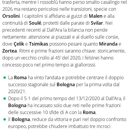
trasferta, mentre i rossoblù hanno perso smalto casalingo nel
2026 ma restano pericolosi nelle transizioni, specie con
Orsolini
. I capitolini si affidano ai guizzi di
Malen
e alla
continuità di
Soulé
, protetti dalle parate di
Svilar
. Nei
precedenti recenti al Dall’Ara la bilancia non pende
nettamente: attenzione ai piazzati e al duello sulle corsie,
dove
Çelik
e
Tsimikas
possono pesare quanto
Miranda
e
Zortea
. Ritmi e prime frazioni saranno chiave: storicamente,
dopo un vecchio crollo al 45’ del 2020, i felsinei hanno
concesso poco nel primo tempo ai giallorossi.
La
Roma
ha vinto l’andata e potrebbe centrare il doppio
successo stagionale sul
Bologna
per la prima volta dal
2020/21.
Dopo il 5-1 del primo tempo del 13/12/2020 al Dall’Ara, il
Bologna
ha incassato solo due reti nelle prime frazioni
delle successive 10 sfide di A con la
Roma
.
Il
Bologna
, reduce da vittoria e pari nel doppio confronto
europeo, potrebbe chiudere imbattuto tre incroci