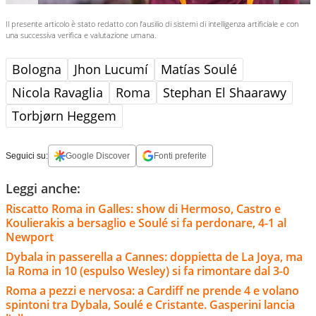
Il presente articolo è stato redatto con l’ausilio di sistemi di intelligenza artificiale e con
una successiva verifica e valutazione umana.
Bologna
Jhon Lucumí
Matías Soulé
Nicola Ravaglia
Roma
Stephan El Shaarawy
Torbjørn Heggem
Seguici su:
Google Discover
Fonti preferite
Leggi anche:
Riscatto Roma in Galles: show di Hermoso, Castro e
Koulierakis a bersaglio e Soulé si fa perdonare, 4-1 al
Newport
Dybala in passerella a Cannes: doppietta de La Joya, ma
la Roma in 10 (espulso Wesley) si fa rimontare dal 3-0
Roma a pezzi e nervosa: a Cardiff ne prende 4 e volano
spintoni tra Dybala, Soulé e Cristante. Gasperini lancia