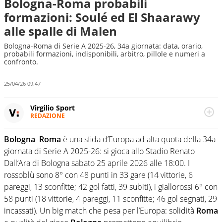
Bologna-Roma probabili
formazioni: Soulé ed El Shaarawy
alle spalle di Malen
Bologna-Roma di Serie A 2025-26, 34a giornata: data, orario,
probabili formazioni, indisponibili, arbitro, pillole e numeri a
confronto.
25/04/26 09:47
Virgilio Sport
REDAZIONE
Da oltre 20 anni informa in modo obiettivo e
appassionato su tutto il mondo dello sport. Calcio,
Bologna
–
Roma
è una sfida d’Europa ad alta quota della 34a
calciomercato, F1, Motomondiale ma anche tennis,
giornata di Serie A 2025-26: si gioca allo Stadio Renato
volley, basket: su Virgilio Sport i tifosi e gli appassionati
sanno che troveranno sempre copertura completa e
Dall’Ara di Bologna sabato 25 aprile 2026 alle 18:00. I
zero faziosità. La squadra di Virgilio Sport è formata da
rossoblù sono 8° con 48 punti in 33 gare (14 vittorie, 6
giornalisti ed esperti di sport abili sia nel gioco di
pareggi, 13 sconfitte; 42 gol fatti, 39 subiti), i giallorossi 6° con
rimessa quando intercettano le notizie e le rilanciano
58 punti (18 vittorie, 4 pareggi, 11 sconfitte; 46 gol segnati, 29
verso la rete, sia nella costruzione dal basso quando
creano contenuti 100% originali ed esclusivi.
incassati). Un big match che pesa per l’Europa: solidità
Roma