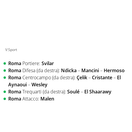
V:Sport
Roma
Portiere:
Svilar
Roma
Difesa (da destra):
Ndicka
–
Mancini
–
Hermoso
Roma
Centrocampo (da destra):
Çelik
–
Cristante
–
El
Aynaoui
–
Wesley
Roma
Trequarti (da destra):
Soulé
–
El Shaarawy
Roma
Attacco:
Malen