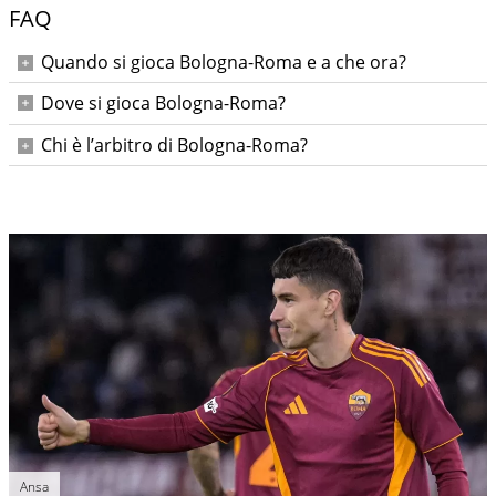
FAQ
Quando si gioca Bologna-Roma e a che ora?
Sabato 25 aprile 2026 alle ore 18:00.
Dove si gioca Bologna-Roma?
Allo Stadio Renato Dall’Ara di Bologna.
Chi è l’arbitro di Bologna-Roma?
Marco Di Bello; assistenti Berti e Di Gioia, IV Allegretta, VAR
Maresca, AVAR Meraviglia.
Ansa