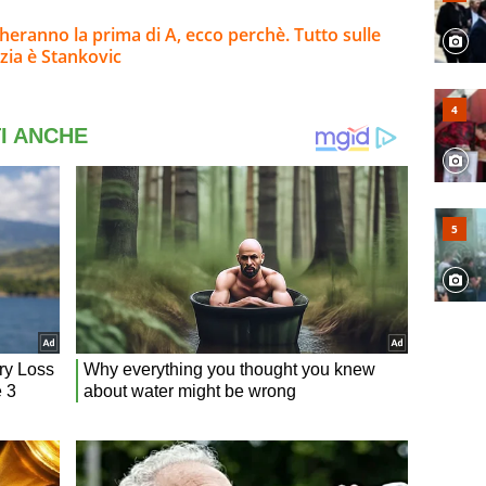
eranno la prima di A, ecco perchè. Tutto sulle
nzia è Stankovic