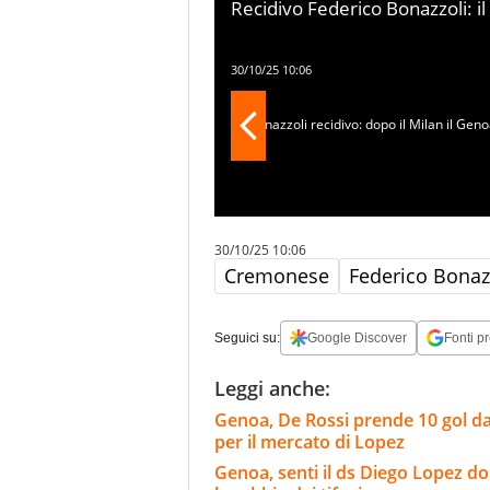
Recidivo Federico Bonazzoli: 
protagonista di una splendida 
personale doppietta che ha ste
30/10/25 10:06
fatto la stessa prodezza a San S
30/10/25 10:06
Cremonese
Federico Bonaz
Seguici su:
Google Discover
Fonti pr
Leggi anche:
Genoa, De Rossi prende 10 gol da
per il mercato di Lopez
Genoa, senti il ds Diego Lopez d