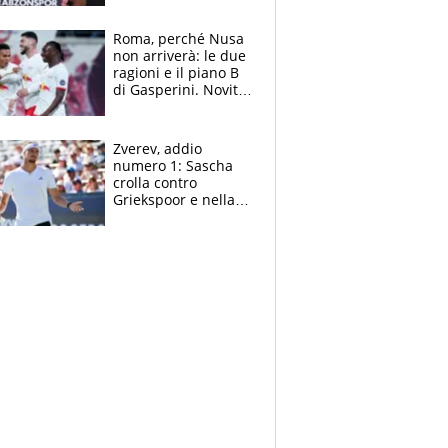
Roma, perché Nusa
non arriverà: le due
ragioni e il piano B
di Gasperini. Novità
su Pellegrini e
Cacciamani
Zverev, addio
numero 1: Sascha
crolla contro
Griekspoor e nella
sfida a due con
Sinner si conferma
terzo. Quanti malori
a Montreal