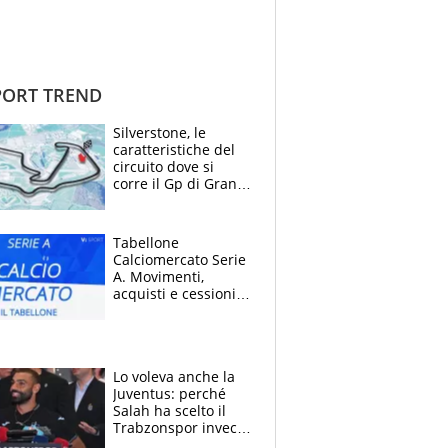
ORT TREND
Silverstone, le
caratteristiche del
circuito dove si
corre il Gp di Gran
Bretagna del
Motomondiale
Tabellone
Calciomercato Serie
A. Movimenti,
acquisti e cessioni:
estate 2026-27
Lo voleva anche la
Juventus: perché
Salah ha scelto il
Trabzonspor invece
di un top club