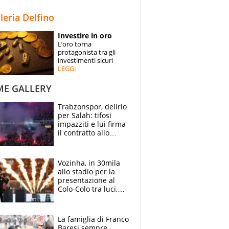
STORIE
lleria Delfino
SPECIALI
Investire in oro
L’oro torna
ESPERTI
protagonista tra gli
investimenti sicuri
LEGGI
CONTATTI
ME GALLERY
Trabzonspor, delirio
per Salah: tifosi
impazziti e lui firma
il contratto allo
stadio
Vozinha, in 30mila
allo stadio per la
presentazione al
Colo-Colo tra luci,
spettacolo, elicotteri
e paracadutisti
La famiglia di Franco
Baresi sempre