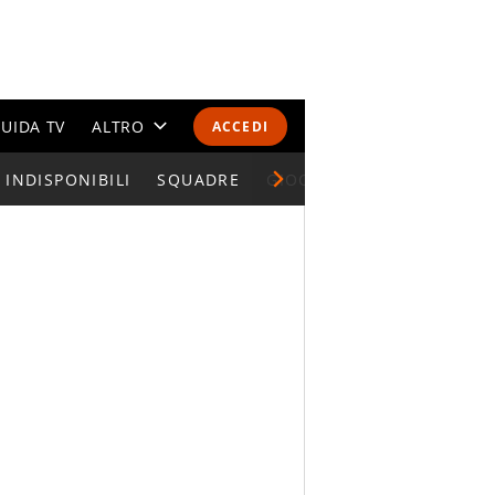
UIDA TV
ALTRO
ACCEDI
INDISPONIBILI
CALENDARI E CLASSIFICHE
SQUADRE
GIOCATORI SERIE A
ALTRI SPORT
MONDIALI 2026
OLIMPIADI
GOSSIP
LIFESTYLE