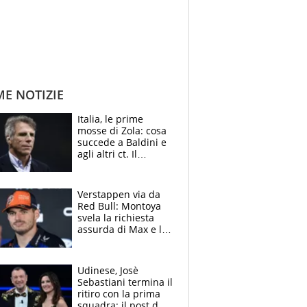
ME NOTIZIE
Italia, le prime
mosse di Zola: cosa
succede a Baldini e
agli altri ct. Il
Borussia tenta un
altro sgarbo agli
azzurri
Verstappen via da
Red Bull: Montoya
svela la richiesta
assurda di Max e lo
avverte: “Sicuro
Mercedes e
McLaren siano
Udinese, Josè
meglio?”
Sebastiani termina il
ritiro con la prima
squadra: il post del