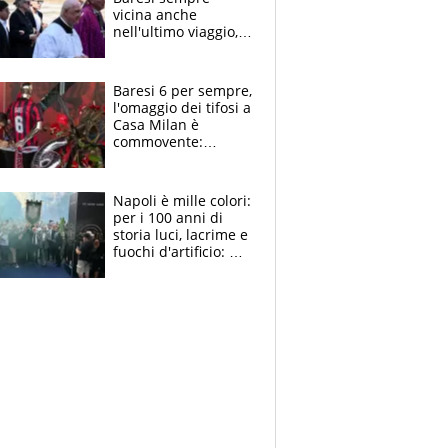
vicina anche
nell'ultimo viaggio,
la moglie Maura, i
figli e i suoi cari
circondati
Baresi 6 per sempre,
dall'affetto dei tifosi
l'omaggio dei tifosi a
Casa Milan è
commovente:
maglie, bandiere,
sciarpe, lacrime e
bigliettini
Napoli è mille colori:
per i 100 anni di
storia luci, lacrime e
fuochi d'artificio: De
Laurentiis salta al
coro anti-Juve