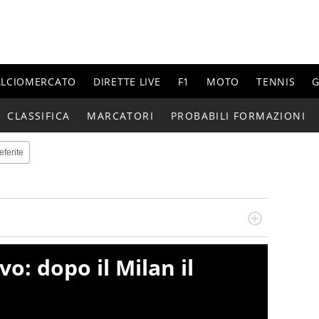
ALCIOMERCATO
DIRETTE LIVE
F1
MOTO
TENNIS
G
CLASSIFICA
MARCATORI
PROBABILI FORMAZIONI
eferite
do si accendono i motori, lui sgasa, impenna, derapa. E
podio
vo: dopo il Milan il