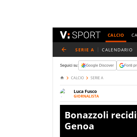
CALCIO
C
SERIE A
CALENDARIO
Seguici su:
Google Discover
Fonti pr
CALCIO
SERIE A
Luca Fusco
GIORNALISTA
Giornalista multimediale. Quan
spesso e volentieri finisce sul 
Bonazzoli recidi
Genoa