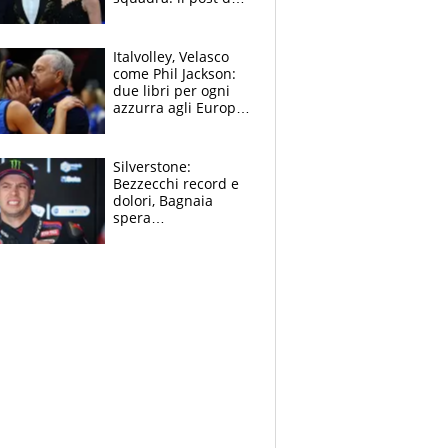
figlio di Amadeus e
Sanremo sullo
sfondo
Italvolley, Velasco
come Phil Jackson:
due libri per ogni
azzurra agli Europei.
Quello per Sylla è
“geniale”
Silverstone:
Bezzecchi record e
dolori, Bagnaia
spera
nell'antidolorifico,
Marquez si tira fuori
e vota Aprilia