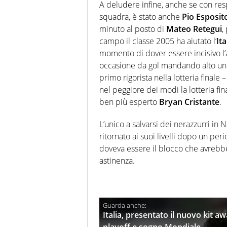
A deludere infine, anche se con res
squadra, è stato anche
Pio Esposit
minuto al posto di
Mateo Retegui
,
campo il classe 2005 ha aiutato l’
Ita
momento di dover essere incisivo l’a
occasione da gol mandando alto un ti
primo rigorista nella lotteria finale 
nel peggiore dei modi la lotteria fina
ben più esperto
Bryan Cristante
.
L’unico a salvarsi dei nerazzurri in N
ritornato ai suoi livelli dopo un pe
doveva essere il blocco che avrebbe 
astinenza.
Italia, presentato il nuovo kit a