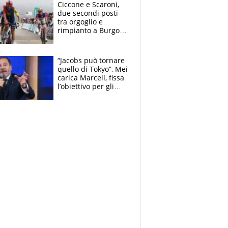
delle tensioni
Ciccone e Scaroni,
due secondi posti
tra orgoglio e
rimpianto a Burgos
e in Polonia. E si
rivede Pellizzari
“Jacobs può tornare
quello di Tokyo”, Mei
carica Marcell, fissa
l’obiettivo per gli
Europei e scherza
su Binaghi