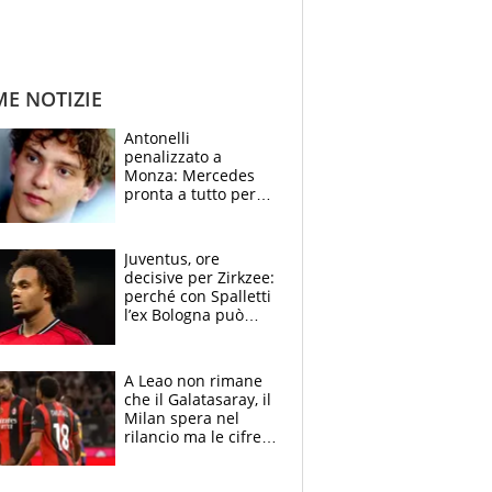
ME NOTIZIE
Antonelli
penalizzato a
Monza: Mercedes
pronta a tutto per
frenare Ferrari.
Vasseur avverte
sull’ADUO: “Cambia
Juventus, ore
poco”
decisive per Zirkzee:
perché con Spalletti
l’ex Bologna può
cambiare il volto dei
bianconeri
A Leao non rimane
che il Galatasaray, il
Milan spera nel
rilancio ma le cifre
non soddisfano: il
crollo nell'estate