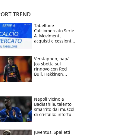
ORT TREND
Tabellone
Calciomercato Serie
A. Movimenti,
acquisti e cessioni:
estate 2026-27
Verstappen, papà
Jos sbotta sul
rinnovo con Red
Bull. Hakkinen
avverte McLaren:
“Prendere Max
sarebbe un rischio”
Napoli vicino a
Badiashile, talento
smarrito dai muscoli
di cristallo: infortuni
a raffica negli ultimi
3 anni
Juventus, Spalletti