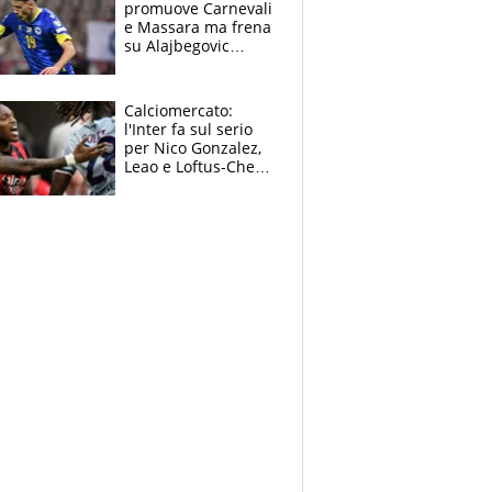
promuove Carnevali
e Massara ma frena
su Alajbegovic
titolare: il punto
sull’infortunio di
Yildiz
Calciomercato:
l'Inter fa sul serio
per Nico Gonzalez,
Leao e Loftus-Cheek
possono restare al
Milan, Mastantuono
verso la Fiorentina