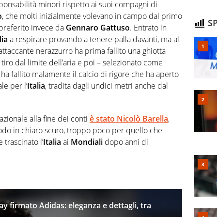
ponsabilità minori rispetto ai suoi compagni di
o
, che molti inizialmente volevano in campo dal primo
SP
 preferito invece da
Gennaro Gattuso
. Entrato in
lia
a respirare provando a tenere palla davanti, ma al
ttaccante nerazzurro ha prima fallito una ghiotta
ro dal limite dell’aria e poi – selezionato come
– ha fallito malamente il calcio di rigore che ha aperto
le per l’
Italia
, tradita dagli undici metri anche dal
azionale alla fine dei conti
è stato
Nicolò Barella
,
riodo in chiaro scuro, troppo poco per quello che
trascinato l’
Italia
ai
Mondiali
dopo anni di
way firmato Adidas: eleganza e dettagli, tra