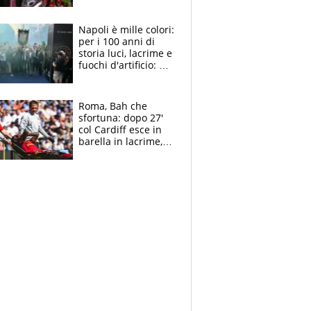
maglie, bandiere,
sciarpe, lacrime e
bigliettini
Napoli è mille colori:
per i 100 anni di
storia luci, lacrime e
fuochi d'artificio: De
Laurentiis salta al
coro anti-Juve
Roma, Bah che
sfortuna: dopo 27'
col Cardiff esce in
barella in lacrime,
Dybala rigore da
schiaffi, i giallorossi
prendono 3 gol in
45'