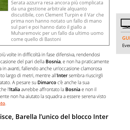
Serata azzurra resa ancora più complicata
da una gestione arbitrale alquanto
discutibile, con Clement Turpin e il Var che
prima non hanno notato un fallo di mano
sul pari e poi hanno dato il giallo a
Muharemovic per un fallo da ultimo uomo
GUI
come quello di Bastoni
Even
più volte in difficoltà in fase difensiva, rendendosi
ccasione del pari della
Bosnia
, e non ha praticamente
za in avanti, fallendo anche un’occasione clamorosa
ito largo di metri, mentre all’
Inter
sembra riuscirgli
fatato. A pesare su
Dimarco
c’è anche la sua
he l’
Italia
avrebbe affrontato la
Bosnia
e non il
mente non ha aiutato la squadra a essere serena visto
ato
.
sce, Barella l’unico del blocco Inter