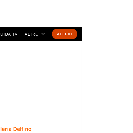
UIDA TV
ALTRO
ACCEDI
CALENDARI E CLASSIFICHE
ALTRI SPORT
MONDIALI 2026
OLIMPIADI
GOSSIP
LIFESTYLE
lleria Delfino