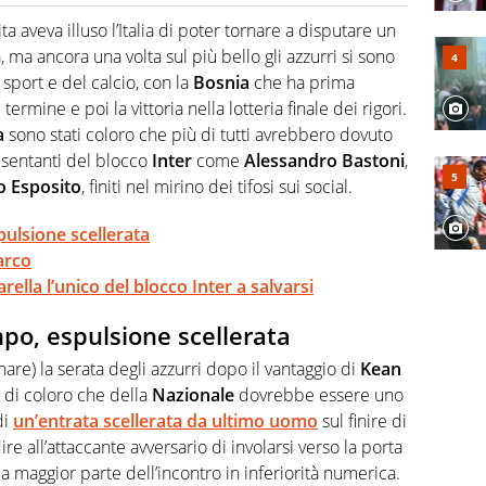
cio personale e professionale. Ama raccontare lo sport
l tempo reale: la verità della dirette non sono opinioni
ita aveva illuso l’Italia di poter tornare a disputare un
ma ancora una volta sul più bello gli azzurri si sono
 sport e del calcio, con la
Bosnia
che ha prima
termine e poi la vittoria nella lotteria finale dei rigori.
a
sono stati coloro che più di tutti avrebbero dovuto
resentanti del blocco
Inter
come
Alessandro Bastoni
,
o Esposito
, finiti nel mirino dei tifosi sui social.
ulsione scellerata
arco
ella l’unico del blocco Inter a salvarsi
po, espulsione scellerata
are) la serata degli azzurri dopo il vantaggio di
Kean
 di coloro che della
Nazionale
dovrebbe essere uno
di
un’entrata scellerata da ultimo uomo
sul finire di
e all’attaccante avversario di involarsi verso la porta
 la maggior parte dell’incontro in inferiorità numerica.