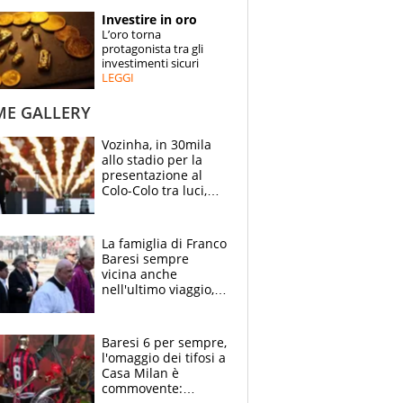
STORIE
Investire in oro
L’oro torna
SPECIALI
protagonista tra gli
investimenti sicuri
LEGGI
ESPERTI
ME GALLERY
CONTATTI
Vozinha, in 30mila
allo stadio per la
presentazione al
Colo-Colo tra luci,
spettacolo, elicotteri
e paracadutisti
La famiglia di Franco
Baresi sempre
vicina anche
nell'ultimo viaggio,
la moglie Maura, i
figli e i suoi cari
circondati
Baresi 6 per sempre,
dall'affetto dei tifosi
l'omaggio dei tifosi a
Casa Milan è
commovente: