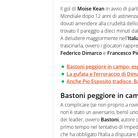
La multimedialità quale approc
focalizzando ogni attenzione su
Il gol di
Moise Kean
in avvio di part
ma fatti
Mondiale dopo 12 anni di astinenza, 
dovuti arrendere alla crudeltà dello
trovato il pareggio a dieci minuti dal 
A deludere maggiormente nell’
Itali
trascinarla, ovvero i giocatori rapp
Federico Dimarco
e
Francesco Pi
Bastoni peggiore in campo, esp
La gufata e l’erroraccio di Dim
Anche Pio Esposito tradisce, Bar
Bastoni peggiore in cam
A complicare (se non proprio a rovin
non è stato un avversario, bensì uno
dei leader, ovvero
Bastoni
, autore 
primo tempo nel tentativo di impedir
che ha obbligato l’Italia a disputare