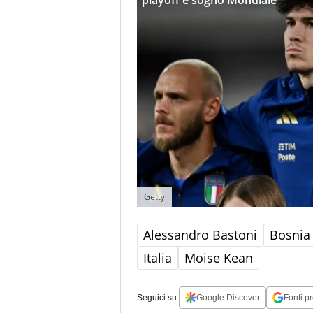
playoff e sogno Mondiale
Getty
Alessandro Bastoni
Bosnia
Italia
Moise Kean
Seguici su:
Google Discover
Fonti pr