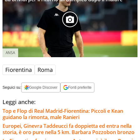
ANSA
Fiorentina
Roma
Seguici su:
Google Discover
Fonti preferite
Leggi anche:
Top e Flop di Real Madrid-Fiorentina: Piccoli e Kean
guidano la rimonta, male Ranieri
Europei, Ginevra Taddeucci fa doppietta ed entra nella
storia, è oro pure nella 5 km. Barbara Pozzobon bronzo