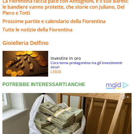
La Fiorentina faccia pace con Antognoni, è il suo Baresi:
le bandiere vanno protette, che storie con Juliano, Del
Piero e Totti
Prossime partite e calendario della Fiorentina
Tutte le notizie della Fiorentina
Gioielleria Delfino
Investire in oro
L’oro torna protagonista tra gli investimenti
sicuri
LEGGI