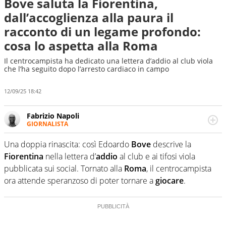
Bove saluta la Fiorentina,
dall’accoglienza alla paura il
racconto di un legame profondo:
cosa lo aspetta alla Roma
Il centrocampista ha dedicato una lettera d’addio al club viola
che l’ha seguito dopo l’arresto cardiaco in campo
12/09/25 18:42
Fabrizio Napoli
GIORNALISTA
Giornalista professionista, per Virgilio Sport segue anche
il calcio ma è con la pallanuoto che esalta competenze e
Una doppia rinascita: così Edoardo
Bove
descrive la
passioni. Cura la comunicazione di HaBaWaBa, il più
Fiorentina
nella lettera d’
addio
al club e ai tifosi viola
grande festival di waterpolo per bambini al mondo
pubblicata sui social. Tornato alla
Roma
, il centrocampista
ora attende speranzoso di poter tornare a
giocare
.