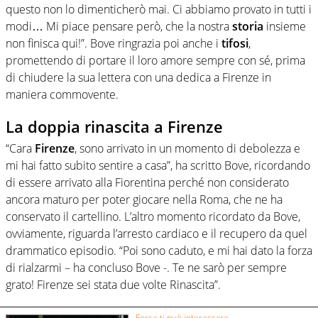
questo non lo dimenticherò mai. Ci abbiamo provato in tutti i
modi… Mi piace pensare però, che la nostra
storia
insieme
non finisca qui!”. Bove ringrazia poi anche i
tifosi
,
promettendo di portare il loro amore sempre con sé, prima
di chiudere la sua lettera con una dedica a Firenze in
maniera commovente.
La doppia rinascita a Firenze
“Cara
Firenze
, sono arrivato in un momento di debolezza e
mi hai fatto subito sentire a casa”, ha scritto Bove, ricordando
di essere arrivato alla Fiorentina perché non considerato
ancora maturo per poter giocare nella Roma, che ne ha
conservato il cartellino. L’altro momento ricordato da Bove,
ovviamente, riguarda l’arresto cardiaco e il recupero da quel
drammatico episodio. “Poi sono caduto, e mi hai dato la forza
di rialzarmi – ha concluso Bove -. Te ne sarò per sempre
grato! Firenze sei stata due volte Rinascita”.
Forse ti può interessare