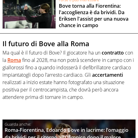
Bove torna alla Fiorentina:
l'accoglienza è da brividi. Da
Eriksen l'assist per una nuova
chance in campo
Il futuro di Bove alla Roma
Ma qual è il futuro di Bove? Il giocatore ha un
contratto
con
la
Roma
fino al 2028, ma non potrà scendere in campo con i
giallorossi fino a quando indosserà il defibrillatore cardiaco
impiantatogli dopo l’arresto cardiaco. Gli
accertamenti
realizzati a inizio estate hanno fotografato una situazione
positiva per il centrocampista, che dovrà però ancora
attendere prima di tornare in campo.
Roma-Fiorentina, Edoardo Bove in lacrime: l’omaggio
da brividi per il ritorno all’Olimpico dopo il malore