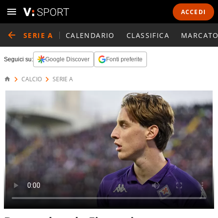
ACCEDI
SERIE A
CALENDARIO
CLASSIFICA
MARCATO
Seguici su:
Google Discover
Fonti preferite
CALCIO
SERIE A