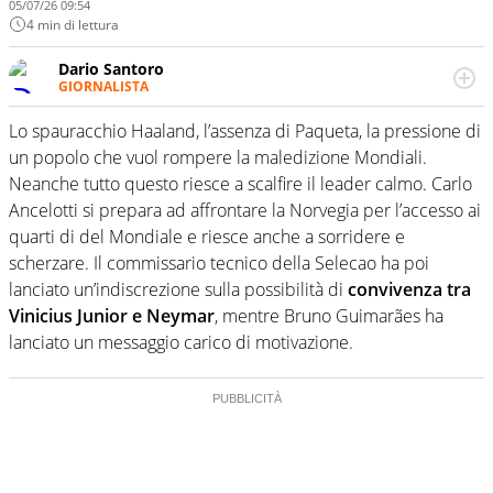
05/07/26 09:54
4 min di lettura
Dario Santoro
GIORNALISTA
Scrive, commenta, racconta lo sport in tutte le
sfaccettature. Tocca l'apice quando ha modo di
Lo spauracchio Haaland, l’assenza di Paqueta, la pressione di
concentrarsi sulle interviste ai grandi protagonisti
un popolo che vuol rompere la maledizione Mondiali.
Neanche tutto questo riesce a scalfire il leader calmo. Carlo
Ancelotti si prepara ad affrontare la Norvegia per l’accesso ai
quarti di del Mondiale e riesce anche a sorridere e
scherzare. Il commissario tecnico della Selecao ha poi
lanciato un’indiscrezione sulla possibilità di
convivenza tra
Vinicius Junior e Neymar
, mentre Bruno Guimarães ha
lanciato un messaggio carico di motivazione.