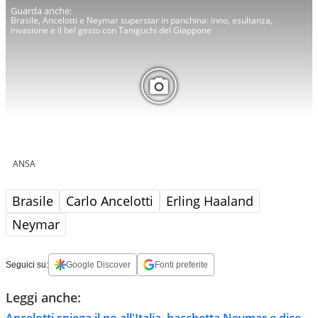
Brasile, Ancelotti e Neymar superstar in panchina: inno, esultanza,
invasione e il bel gesto con Taniguchi del Giappone
ANSA
Brasile
Carlo Ancelotti
Erling Haaland
Neymar
Seguici su:
Google Discover
Fonti preferite
Leggi anche:
Ancelotti spiega il no all'Italia, bacchetta Neymar e dice