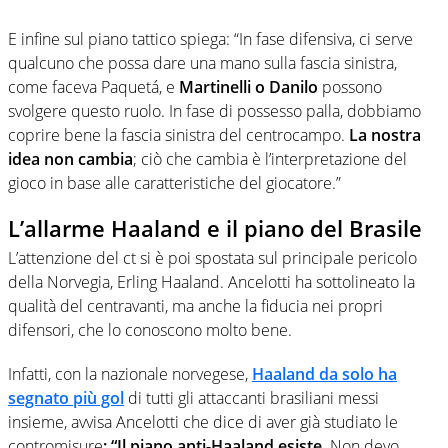
E infine sul piano tattico spiega: “In fase difensiva, ci serve
qualcuno che possa dare una mano sulla fascia sinistra,
come faceva Paquetá, e
Martinelli o Danilo
possono
svolgere questo ruolo. In fase di possesso palla, dobbiamo
coprire bene la fascia sinistra del centrocampo.
La nostra
idea non cambia
; ciò che cambia è l’interpretazione del
gioco in base alle caratteristiche del giocatore.”
L’allarme Haaland e il piano del Brasile
L’attenzione del ct si è poi spostata sul principale pericolo
della Norvegia, Erling Haaland. Ancelotti ha sottolineato la
qualità del centravanti, ma anche la fiducia nei propri
difensori, che lo conoscono molto bene.
Infatti, con la nazionale norvegese,
Haaland da solo ha
segnato più gol
di tutti gli attaccanti brasiliani messi
insieme, avvisa Ancelotti che dice di aver già studiato le
contromisure
: “Il piano anti-Haaland esiste.
Non devo