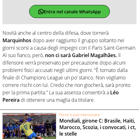
Entra nel canale WhatsApp
Novità anche al centro della difesa, dove tornerà
Marquinhos
dopo aver raggiunto il gruppo soltanto nei
giorni scorsi a causa degli impegni con il Paris Saint-Germain.
Al suo fianco, però,
non ci sarà Gabriel Magalhães.
Il
difensore verrà preservato per precauzione dopo alcuni
problemi fisici accusati negli ultimi giorni. “È tornato dalla
finale di Champions League un po’ stanco. Non vogliamo
correre rischi con lui. Credo che non giocherà, sarà pronto
per la prima partita.” La sua assenza consentirà a
Léo
Pereira
di ottenere una maglia da titolare.
Forse ti può interessare
Mondiali, girone C: Brasile, Haiti,
Marocco, Scozia, i convocati, i ct,
le stelle