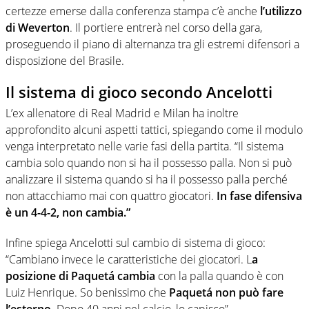
certezze emerse dalla conferenza stampa c’è anche
l’utilizzo
di Weverton
. Il portiere entrerà nel corso della gara,
proseguendo il piano di alternanza tra gli estremi difensori a
disposizione del Brasile.
Il sistema di gioco secondo Ancelotti
L’ex allenatore di Real Madrid e Milan ha inoltre
approfondito alcuni aspetti tattici, spiegando come il modulo
venga interpretato nelle varie fasi della partita. “Il sistema
cambia solo quando non si ha il possesso palla. Non si può
analizzare il sistema quando si ha il possesso palla perché
non attacchiamo mai con quattro giocatori.
In fase difensiva
è un 4-4-2, non cambia.”
Infine spiega Ancelotti sul cambio di sistema di gioco:
“Cambiano invece le caratteristiche dei giocatori. L
a
posizione di Paquetá cambia
con la palla quando è con
Luiz Henrique. So benissimo che
Paquetá non può fare
l’esterno
. Dopo 40 anni nel calcio, lo capisco”.