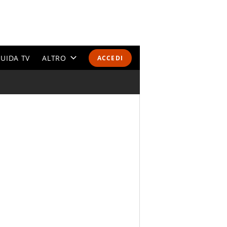
UIDA TV
ALTRO
ACCEDI
CALENDARI E CLASSIFICHE
ALTRI SPORT
MONDIALI 2026
OLIMPIADI
GOSSIP
LIFESTYLE