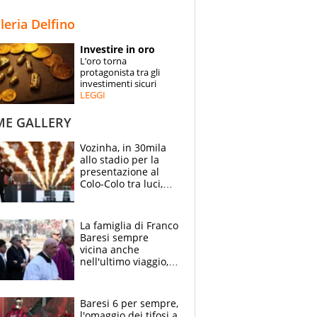
STORIE
lleria Delfino
SPECIALI
Investire in oro
L’oro torna
ESPERTI
protagonista tra gli
investimenti sicuri
LEGGI
CONTATTI
ME GALLERY
Vozinha, in 30mila
allo stadio per la
presentazione al
Colo-Colo tra luci,
spettacolo, elicotteri
e paracadutisti
La famiglia di Franco
Baresi sempre
vicina anche
nell'ultimo viaggio,
la moglie Maura, i
figli e i suoi cari
circondati
Baresi 6 per sempre,
dall'affetto dei tifosi
l'omaggio dei tifosi a