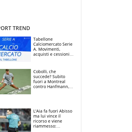
ORT TREND
Tabellone
Calciomercato Serie
A. Movimenti,
acquisti e cessioni:
estate 2026-27
Cobolli, che
succede? Subito
fuori a Montreal
contro Hanfmann,
per Flavio è tutta
colpa della tosse
L'Aia fa fuori Abisso
ma lui vince il
ricorso e viene
riammesso:
continua momento