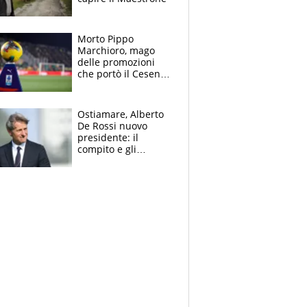
Morto Pippo
Marchioro, mago
delle promozioni
che portò il Cesena
in Europa e scoprì
per primo la classe
di Baresi
Ostiamare, Alberto
De Rossi nuovo
presidente: il
compito e gli
obiettivi ricevuti dal
figlio Daniele