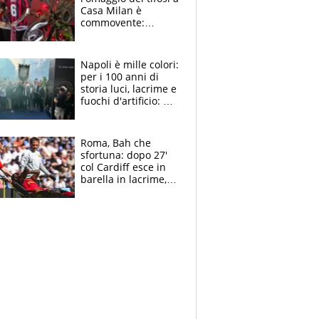
Casa Milan è
commovente:
maglie, bandiere,
sciarpe, lacrime e
bigliettini
Napoli è mille colori:
per i 100 anni di
storia luci, lacrime e
fuochi d'artificio: De
Laurentiis salta al
coro anti-Juve
Roma, Bah che
sfortuna: dopo 27'
col Cardiff esce in
barella in lacrime,
Dybala rigore da
schiaffi, i giallorossi
prendono 3 gol in
45'