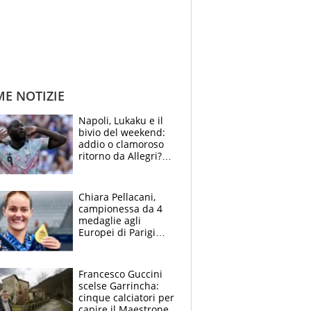
ME NOTIZIE
Napoli, Lukaku e il
bivio del weekend:
addio o clamoroso
ritorno da Allegri?
Gli scenari
Chiara Pellacani,
campionessa da 4
medaglie agli
Europei di Parigi
2026: papà
Giampaolo
giornalista, mamma
Francesco Guccini
Francesca
scelse Garrincha:
Insegnante e il
cinque calciatori per
fratello calciatore
capire il Maestrone