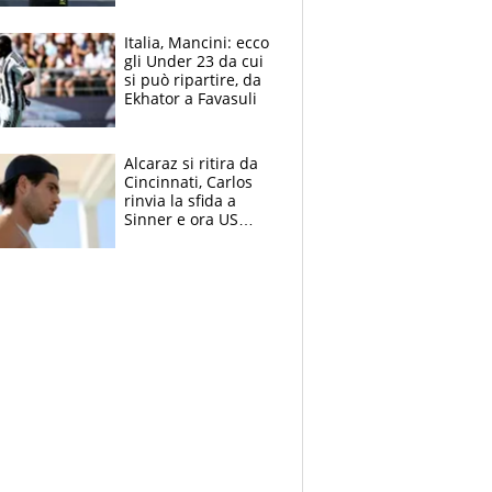
nero per gli arbitri
Italia, Mancini: ecco
gli Under 23 da cui
si può ripartire, da
Ekhator a Favasuli
Alcaraz si ritira da
Cincinnati, Carlos
rinvia la sfida a
Sinner e ora US
Open di nuovo a
rischio