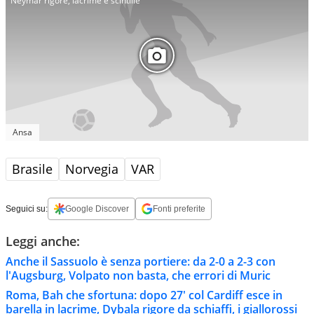
Neymar rigore, lacrime e scintille
Ansa
Brasile
Norvegia
VAR
Seguici su:
Google Discover
Fonti preferite
Leggi anche:
Anche il Sassuolo è senza portiere: da 2-0 a 2-3 con
l'Augsburg, Volpato non basta, che errori di Muric
Roma, Bah che sfortuna: dopo 27' col Cardiff esce in
barella in lacrime, Dybala rigore da schiaffi, i giallorossi