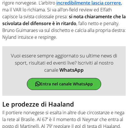
rigore norvegese. L’arbitro
incredibilmente lascia correre,
ma il VAR lo richiama. Si va all’on-field review ed Elfath
capisce la svista colossale presa:
si nota chiaramente che la
scivolata del difensore è in ritardo
, fallo netto e penalty.
Bruno Guimaraes va sul dischetto e calcia alla propria destra:
Nyland intuisce e respinge.
Vuoi essere sempre aggiornato su ultime news di
sport, risultati ed eventi live? Iscriviti al nostro
canale
WhatsApp
Entra nel canale WhatsApp
Le prodezze di Haaland
Il portiere norvegese si esalta in altre due circostanze e nega
la rete al Brasile. Al 67′ è il momento di Neymar che entra al
posto di Martinelli, Al 79′ regolare il gol di testa di Haaland.