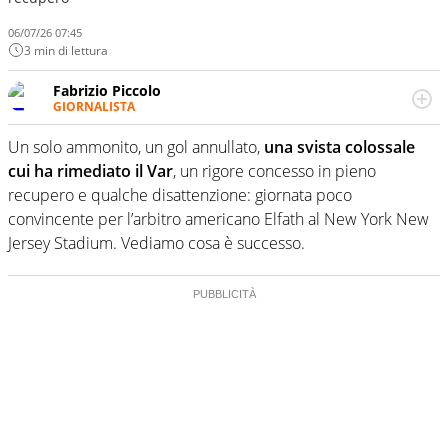
06/07/26 07:45
3 min di lettura
Fabrizio Piccolo
GIORNALISTA
Nella sua carriera ha seguito numerose manifestazioni
sportive e collaborato con agenzie e testate. Esperienza,
Un solo ammonito, un gol annullato,
una svista colossale
competenza, conoscenza e memoria storica. Si occupa
cui ha rimediato il Var
, un rigore concesso in pieno
prevalentemente di calcio
recupero e qualche disattenzione: giornata poco
convincente per l’arbitro americano Elfath al New York New
Jersey Stadium. Vediamo cosa è successo.